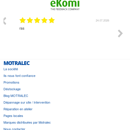
03.2026
24.07.2026
n
ras
Monsie
 géré
l'écout
le
bonne 
i a été
est pr
MOTRALEC
La société
Ils nous font confiance
Promotions
Déstockage
Blog MOTRALEC
Dépannage sur site / Intervention
Réparation en atelier
Pages locales
Marques distribuées par Motralec
Nous contacter