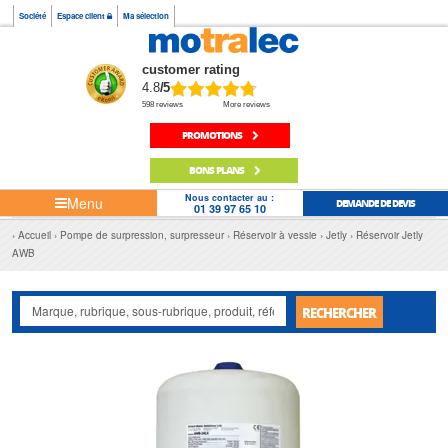
Société
Espace client
Ma sélection
customer rating
4.8
/5
598 reviews
More reviews
PROMOTIONS
BONS PLANS
Nous contacter au :
Menu
DEMANDE DE DEVIS
01 39 97 65 10
Accueil
Pompe de surpression, surpresseur
Réservoir à vessie
Jetly
Réservoir Jetly
AWB
RECHERCHER