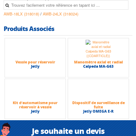
AWB-18LX (318018)
/
AWB-24LX (318024)
Produits Associés
Vessie pour réservoir
Manomètre axial et radial
Jetly
Calpeda MA-G63
Kit d’automatisme pour
Dispositif de surveillance de
réservoir à vessie
fuite
Jetly
Jetly OMEGA E-R
Je souhaite un devis