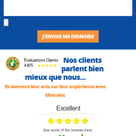
J'ENVOIE MA DEMANDE
Nos clients
Évaluations Clients
4.8
/
5
parlent bien
mieux que nous...
Ils donnent leur avis sur leur expérience avec
Motralec
Excellent
see some of the reviews here.