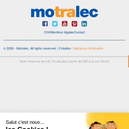
CGV
Mentions légales
Contact
© 2026 - Motralec, All rights reserved. | Création :
Alphalives Multimédia
Note moyenne de
4.8
/
5
calculée à partir de
228
avis sur
Ekomi