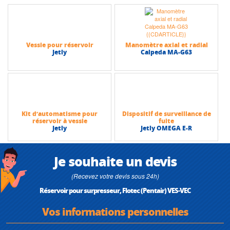
Vessie pour réservoir
Manomètre axial et radial
Jetly
Calpeda MA-G63
Kit d’automatisme pour
Dispositif de surveillance de
réservoir à vessie
fuite
Jetly
Jetly OMEGA E-R
Je souhaite un devis
(Recevez votre devis sous 24h)
Réservoir pour surpresseur, Flotec (Pentair) VES-VEC
Vos informations personnelles