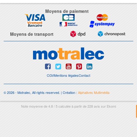
Moyens de paiement
Moyens de transport
CGV
Mentions légales
Contact
© 2026 - Motralec, All rights reserved. | Création :
Alphalives Multimédia
Note moyenne de
4.8
/
5
calculée à partir de
228
avis sur
Ekomi