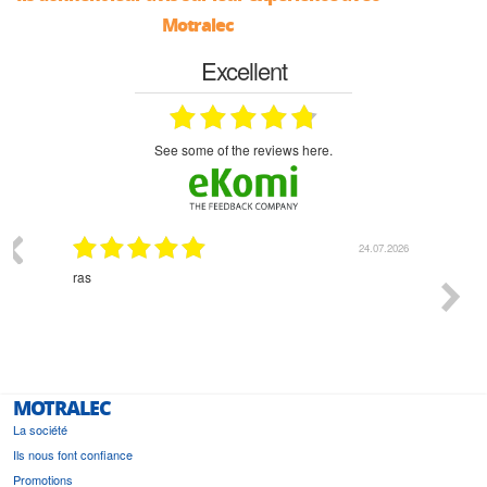
Motralec
Excellent
see some of the reviews here.
03.2026
24.07.2026
n
ras
Monsie
 géré
l'écout
le
bonne 
i a été
est pr
MOTRALEC
La société
Ils nous font confiance
Promotions