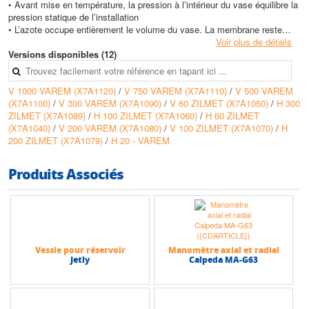
• Avant mise en température, la pression à l’intérieur du vase équilibre la
pression statique de l’installation
• L’azote occupe entièrement le volume du vase. La membrane reste
plaquée contre la paroi
Voir plus de détails
• Pendant la mise en température, le volume d’eau dans le circuit
Versions disponibles (12)
augmente sous l’effet de la dilatation et comprime la membrane. Le
volume d’azote diminue et la pression dans l’installation augmente
V 1000 VAREM (X7A1120)
/
V 750 VAREM (X7A1110)
/
V 500 VAREM
• Après la mise en température, la pression finale avoisine la pression de
(X7A1100)
/
V 300 VAREM (X7A1090)
/
V 60 ZILMET (X7A1050)
/
H 300
tarage de la soupape de sécurité
ZILMET (X7A1089)
/
H 100 ZILMET (X7A1060)
/
H 60 ZILMET
• A l’arrêt de la chaudière, l’eau du circuit se refroidit et la pression dans
(X7A1040)
/
V 200 VAREM (X7A1080)
/
V 100 ZILMET (X7A1070)
/
H
l’installation diminue. L’eau contenue dans le vase retourne dans le
200 ZILMET (X7A1079)
/
H 20 - VAREM
réseau pour rétablir la pression, et le volume d’eau
• Dans les installations de réfrigération et de conditionnement d’air :
- Au refroidissement du réseau, le volume de l’eau diminue; le vase
Produits Associés
d’expansion renvoit l’eau
dans le circuit pour maintenir la pression
- A l’arrêt, l’eau à température ambiante se dilate, le volume d’eau dilaté
pénètre dans le vase
et comprime la membrane
Vessie pour réservoir
Manomètre axial et radial
Caractéristiques techniques
Jetly
Calpeda MA-G63
• Volume max : 1000 Litres