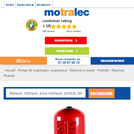
Société
Espace client
Ma sélection
customer rating
4.8
/5
598 reviews
More reviews
PROMOTIONS
BONS PLANS
Nous contacter au :
Menu
DEMANDE DE DEVIS
01 39 97 65 10
Accueil
Pompe de surpression, surpresseur
Réservoir à vessie
Pedrollo
Reservoir
Pedrollo
RECHERCHER