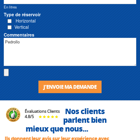
En litres
Type de réservoir
Horizontal
Vertical
Commentaires
J'ENVOIE MA DEMANDE
Nos clients
Évaluations Clients
4.8
/
5
parlent bien
mieux que nous...
Ils donnent leur avis sur leur expérience avec