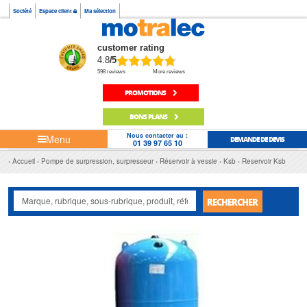
Société
Espace client
Ma sélection
customer rating
4.8
/5
598 reviews
More reviews
PROMOTIONS
BONS PLANS
Nous contacter au :
Menu
DEMANDE DE DEVIS
01 39 97 65 10
Accueil
Pompe de surpression, surpresseur
Réservoir à vessie
Ksb
Reservoir Ksb
RECHERCHER