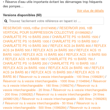
• Réserve d’eau utile importante évitant les démarrages trop fréquents
des pompes
• Installation rapide et facile
Voir plus de détails
Versions disponibles (60)
Conception
• Vase fermé, horizontal ou vertical
RESERVOIR 1000L-10Bar (01074958)
/
RESERVOIR 200L 10B
• La vessie ou la membrane assure la séparation totale entre l’eau et l’air
VERTICAL POUR SURPRESSION COLLECTIVE (01099282)
/
• Elle est protégée par un filtre crépine
CHARLATTE PS 10 BARS 2000
/
CHARLATTE PS 10 BARS 1500
/
• L’enveloppe du réservoir (interne et externe) est revêtue d’une peinture
CHARLATTE PS 10 BARS 1000
/
CHARLATTE PS 10 BARS 500
/
anti-corrosion
CHARLATTE PS 10 BARS 300
/
REFLEX ACS 24 BARS 800
/
REFLEX
• Les réservoirs de 2 à 24 litres sont à montage direct sur tuyauterie ; les
ACS 24 BARS 500
/
REFLEX ACS 24 BARS 300
/
REFLEX ACS 15
autres modèles sont à poser au sol
BARS 1000
/
REFLEX ACS 15 BARS 800
/
REFLEX ACS 15 BARS 500
• Les réservoirs sont conformes à la directive Européenne
/
REFLEX ACS 15 BARS 180
/
CHARLATTE PS 10 BARS 750
/
• Les réservoirs à vessie sont certifiés ACS (eau potable)
CHARLATTE PS 10 BARS 200
/
CHARLATTE PS 10 BARS 100
/
REFLEX ACS 24 BARS 1000
/
REFLEX ACS 24 BARS 180
/
REFLEX
Principes de fonctionnement du réservoir à membrane
ACS 24 BARS 80
/
REFLEX ACS 15 BARS 300
/
REFLEX ACS 15
• Avant mise en température, la pression à l’intérieur du vase équilibre la
BARS 80
/
Réservoir nu à vessie interchangeable - 100 litres (1099281)
/
pression statique de l’installation.
Réservoir nu à vessie interchangeable - 1000 litres (1104694)
/
Réservoir
• L’azote occupe entièrement le volume du vase. La membrane reste
nu à vessie interchangeable - 180 litres (1099274)
/
Réservoir nu à
plaquée contre la paroi
vessie interchangeable - 20 litres
/
Réservoir nu à vessie interchangeable
• Pendant la mise en température, le volume d’eau dans le circuit
- 200 litres (1099282)
/
Réservoir nu à vessie interchangeable - 24 litres
augmente sous l’effet de la dilatation et comprime la membrane. Le
(40980129)
/
Réservoir nu à vessie interchangeable - 300 litres (1099283)
volume d’azote diminue et la pression dans l’installation augmente
/
Réservoir nu à vessie interchangeable - 50 litres
/
Réservoir nu à
• Après la mise en température, la pression finale avoisine la pression de
vessie interchangeable - 500 litres (1099284)
/
Réservoir nu à vessie
tarage de la soupape de sécurité