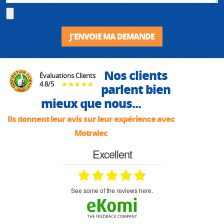
J'ENVOIE MA DEMANDE
Nos clients
Évaluations Clients
4.8
/
5
parlent bien
mieux que nous...
Ils donnent leur avis sur leur expérience avec
Motralec
Excellent
see some of the reviews here.