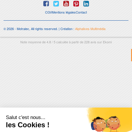
CGV
Mentions légales
Contact
© 2026 - Motralec, All rights reserved. | Création :
Alphalives Multimédia
Note moyenne de
4.8
/
5
calculée à partir de
228
avis sur
Ekomi