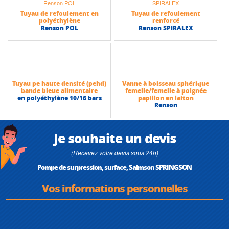
Tuyau de refoulement en
Tuyau de refoulement
polyéthylène
renforcé
Renson POL
Renson SPIRALEX
Tuyau pe haute densité (pehd)
Vanne à boisseau sphérique
bande bleue alimentaire
femelle/femelle à poignée
en polyéthylène 10/16 bars
papillon en laiton
Renson
Je souhaite un devis
(Recevez votre devis sous 24h)
Pompe de surpression, surface, Salmson SPRINGSON
Vos informations personnelles