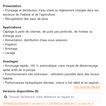
Présentation
• Pompage et distribution d’eau claire ou légèrement chargée dans les
secteurs de l’habitat et de l’agriculture
• Récupération des eaux de pluie
Applications
Captage à partir de citernes, de puits peu profonds, de rivières ou
d’étangs pour :
• Alimentation, distribution d’eau sous pression
• Irrigation
• Arrosage
• Lavage
Avantages
• Amorçage rapide, 100 % automatique, sans risque de désamorçage
après arrêt de la pompe
• Fonctionnement très silencieux : utilisation possible dans des locaux
habités
• Performances hydrauliques élevées, même à fort débit et en aspiration
• Hauts rendements, fonctionnement économique
Voir plus de détails
• Eléments constitutifs insensibles à la corrosion
Versions disponibles (6)
Caractéristiques techniques
SPRINGSON205N-T (4149147)
/
SPRINGSON404N-T (4149175)
/
• Pression de service max : 8 bars