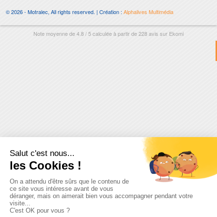
© 2026 - Motralec, All rights reserved. | Création :
Alphalives Multimédia
Note moyenne de
4.8
/
5
calculée à partir de
228
avis sur
Ekomi