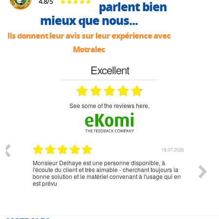
4.8
/
5
parlent bien
mieux que nous...
Ils donnent leur avis sur leur expérience avec
Motralec
Excellent
see some of the reviews here.
07.2026
18.07.2026
Monsieur Delhaye est une personne disponible, à
bien ri
l'écoute du client et très aimable - cherchant toujours la
bonne solution et le matériel convenant à l'usage qui en
est prévu