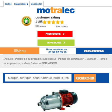
Société
Espace client
Ma sélection
customer rating
4.8
/5
598 reviews
More reviews
PROMOTIONS
BONS PLANS
Nous contacter au :
Menu
DEMANDE DE DEVIS
01 39 97 65 10
Accueil
Pompe de surpression, surpresseur
Pompe de surpression
Salmson
Pompe
de surpression, surface Salmson SPRINGSON
RECHERCHER