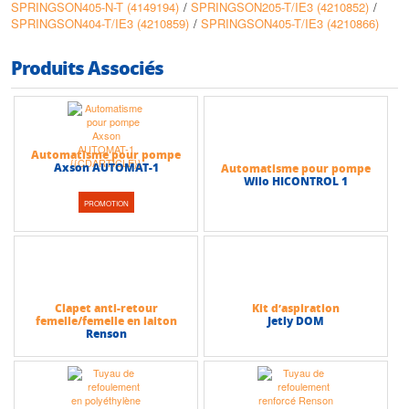
SPRINGSON405-N-T (4149194)
/
SPRINGSON205-T/IE3 (4210852)
/
• Plage de température : de +5°C à +35°C
SPRINGSON404-T/IE3 (4210859)
/
SPRINGSON405-T/IE3 (4210866)
• Température ambiante max : + 40°C
• DN orifices : 1” (26-34)
• Hauteur d’aspiration max : 8 m
Produits Associés
• Hauteur max (HMT) : 55 m
• Débit max : 8 m3/h
Automatisme pour pompe
Axson AUTOMAT-1
Automatisme pour pompe
Wilo HICONTROL 1
PROMOTION
Clapet anti-retour
Kit d’aspiration
femelle/femelle en laiton
Jetly DOM
Renson