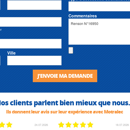
Commentaires
er
Ville
J'ENVOIE MA DEMANDE
os clients parlent bien mieux que nous.
Ils donnent leur avis sur leur expérience avec Motralec
24.07.2026
18.07.2026