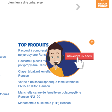
bien rien a dire .what else
RAS
RETOUR
EN HAUT
X
TOP PRODUITS
Raccord à compression droit femelle en
polypropylène Renson N°15920
ralec
Raccord 3 pièces mâle double en
polypropylène Renson N°2042
Clapet à battant femelle/femelle en laiton
e
Renson
Vanne à boisseau sphérique femelle/femelle
PN25 en laiton Renson
Manchette cannelée femelle en polypropylène
triques
Renson N°2120
Manomètre à huile mâle (1/4") Renson