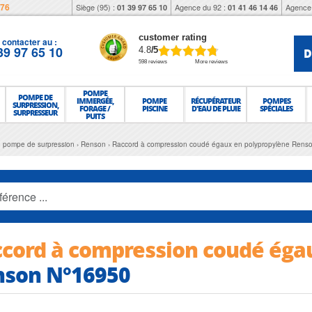
976
Siège (95) :
Agence du 92 :
Agence 
01 39 97 65 10
01 41 46 14 46
customer rating
contacter au :
39 97 65 10
D
4.8
/5
598 reviews
More reviews
POMPE
POMPE DE
IMMERGÉE,
POMPE
RÉCUPÉRATEUR
POMPES
SURPRESSION,
FORAGE /
PISCINE
D'EAU DE PLUIE
SPÉCIALES
SURPRESSEUR
PUITS
, pompe de surpression
Renson
Raccord à compression coudé égaux en polypropylène Rens
cord à compression coudé éga
nson N°16950