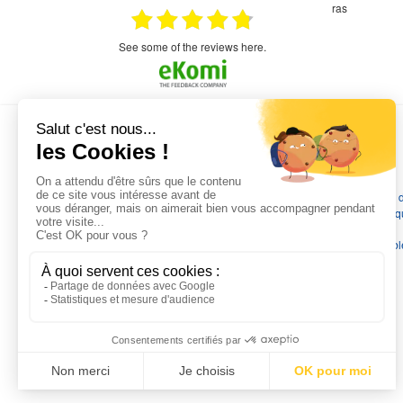
étitifs,
bonjour commande pompe puit malgré un
ras
mmercial,***
appel en dehors des heures d ouverture votre
commercial a géré ma demande le devis reçu
immédiatement un fois le paiement effectue la
see some of the reviews here.
commande a été valider l envoi a été un peu
long mais dans l ensemble très satisfait
L'EXPERTISE MOTRALEC
Depuis 1976
, nous sommes
les spécialistes numéro 1 en
France
en pompes de relevage, station de relevage, pompe 
chauffage, suppression, forage, immergée et moteurs électriq
Nous assurons
la vente, la réparation, l'installation et le
dépannage
, tout en travaillant avec les marques les plus fiab
du marché.