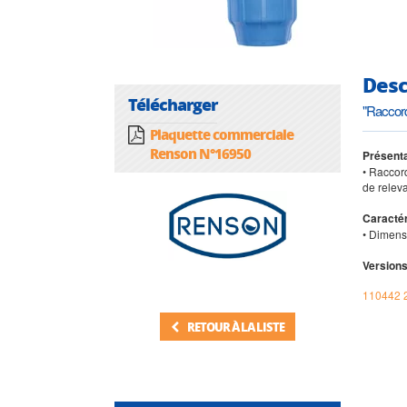
Desc
Télécharger
"Raccor
Plaquette commerciale
Renson N°16950
Présent
• Raccor
de relev
Caractér
• Dimens
Versions
110442 
RETOUR À LA LISTE