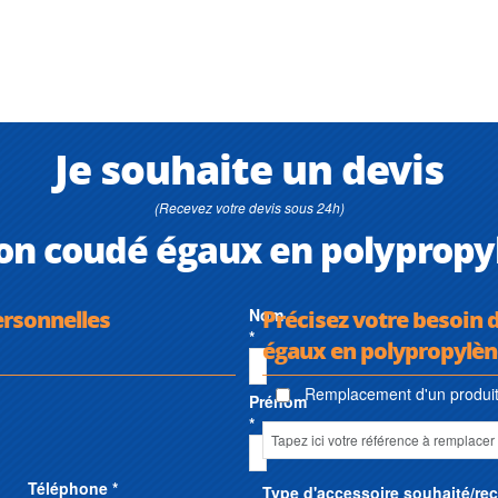
Je souhaite un devis
(Recevez votre devis sous 24h)
on coudé égaux en polypropy
ersonnelles
Nom
Précisez votre besoin
*
égaux en polypropylèn
Remplacement d'un produit 
Prénom
*
Téléphone *
Type d'accessoire souhaité/re