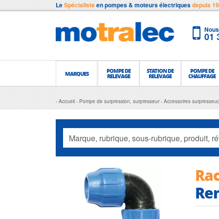
Le
Spécialiste
en pompes & moteurs électriques
depuis 1
Nous 
01 
POMPE DE
STATION DE
POMPE DE
MARQUES
RELEVAGE
RELEVAGE
CHAUFFAGE
Accueil
Pompe de surpression, surpresseur
Accessoires surpresseur
Rac
Re