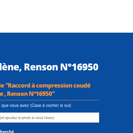
lène, Renson N°16950
 de "Raccord à compression coudé
e , Renson N°16950"
que vous avez (Case à cocher si oui)
cherché