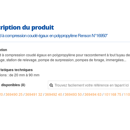
ription du produit
d à compression coudé égaux en polypropylène Renson N°16950"
ation
d à compression coudé égaux en polypropylène pour raccordement à tout tuyau de r
age, station de relevage, pompe de surpression, pompes de forage, immergées...
istiques techniques
ions : de 20 mm à 90 mm
 disponibles (8)
20
/
369490 25
/
369491 32
/
369492 40
/
369493 50
/
369494 63
/
101168 75
/
110