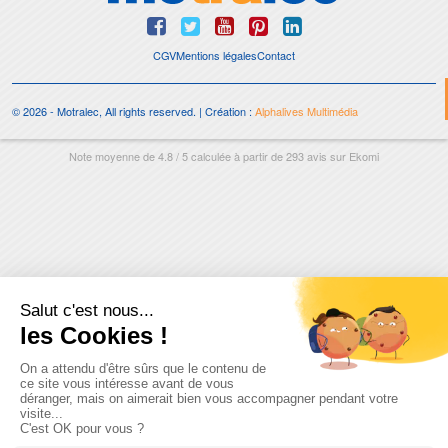
CGV
Mentions légales
Contact
© 2026 - Motralec, All rights reserved. | Création :
Alphalives Multimédia
Note moyenne de
4.8
/
5
calculée à partir de
293
avis sur
Ekomi