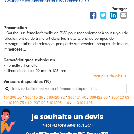
"Courbe 90° femelle/femelle en PVC Renson GOD"
Partager
Présentation
• Courbe 90° femelle/femelle en PVC pour raccordement à tout tuyau de
refoulement ou de transfert dans les installations de pompes de
relevage, station de relevage, pompe de surpression, pompes de forage,
immergées...
Caractéristiques techniques
• Femelle / Femelle
• Dimensions : de 20 mm à 125 mm
Voir plus de détails
Versions disponibles (10)
101206 20
/
369419 25
/
369420 32
/
369421 40
/
369422 50
/
369423 63
/
110400 75
/
101207 90
/
101205 110
/
110401 125
Je souhaite un devis
(Recevez votre devis sous 24h)
Courbe 90° femelle/femelle en PVC , Renson GOD