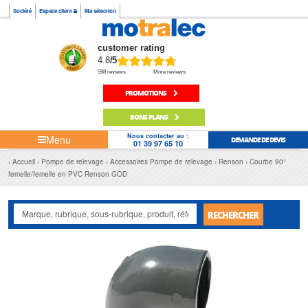
Société
Espace client
Ma sélection
customer rating
4.8
/5
598 reviews
More reviews
PROMOTIONS
BONS PLANS
Nous contacter au :
Menu
DEMANDE DE DEVIS
01 39 97 65 10
Accueil
Pompe de relevage
Accessoires Pompe de relevage
Renson
Courbe 90°
femelle/femelle en PVC Renson GOD
RECHERCHER