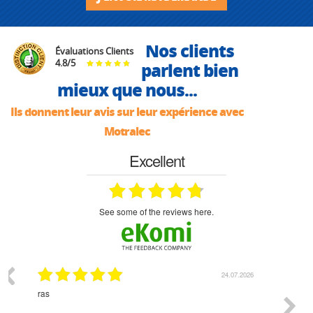
Nos clients
Évaluations Clients
4.8
/
5
parlent bien
mieux que nous...
Ils donnent leur avis sur leur expérience avec
Motralec
Excellent
see some of the reviews here.
07.2026
18.07.2026
Monsieur Delhaye est une personne disponible, à
bien ri
l'écoute du client et très aimable - cherchant toujours la
bonne solution et le matériel convenant à l'usage qui en