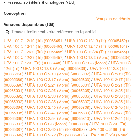
• Réseaux sprinklers (homologués VDS)
Conception
• Pompes centrifuges mono ou multicellulaires, construction en chemise
Voir plus de détails
ou en segments. Hydrauliques radiales ou semi-axiales, à roues
Versions disponibles (108)
rognables sur une partie du programme
• Assemblage des corps d’étage au moyen de tirants plats (pompes à
UPA 100 C 12/10 (Tri) (90065451)
/
UPA 100 C 12/13 (Tri) (90065452)
/
roues radiales) ou tirants filetés (pompes à roues semi-axiales). Corps
UPA 100 C 12/14 (Tri) (90065453)
/
UPA 100 C 12/17 (Tri) (90065454)
/
d’aspiration entre la pompe et le moteur équipé d’une crépine d’aspiration
UPA 100 C 12/20 (Tri) (90065455)
/
UPA 100 C 12/24 (Tri) (90065456)
/
protégeant la pompe contre les gros solides contenus dans le liquide
UPA 100 C 12/27 (Tri) (90065457)
/
UPA 100 C 12/3 (Mono) (90065334)
/
véhiculé
UPA 100 C 12/3 (Tri) (90065448)
/
UPA 100 C 12/5 (Mono)
/
UPA 100 C
• Pompes avec clapet anti-retour ou tubulure de raccordement
12/5 (Tri)
/
UPA 100 C 12/8 (Mono) (90065336)
/
UPA 100 C 12/8 (Tri)
• Tête de pompe réalisée au choix avec taraudage ou bride
(90065450)
/
UPA 100 C 2/13 (Mono) (90065302)
/
UPA 100 C 2/13 (Tri)
• Les pompes sont particulièrement adaptées pour l’installation verticale
(90065389)
/
UPA 100 C 2/17 (Mono) (90065303)
/
UPA 100 C 2/17 (Tri)
dans un forage profond et étroit
(90065390)
/
UPA 100 C 2/21 (Mono) (90065304)
/
UPA 100 C 2/21 (Tri)
(90065391)
/
UPA 100 C 2/25 (Mono) (90065305)
/
UPA 100 C 2/25 (Tri)
Caractéristiques techniques
(90065392)
/
UPA 100 C 2/30 (Mono) (90065306)
/
UPA 100 C 2/30 (Tri)
• Température max du liquide véhiculé : +50°C
(90065393)
/
UPA 100 C 2/35 (Mono) (90065307)
/
UPA 100 C 2/35 (Tri)
• Vitesse de rotation : 2900 1/min
(90065394)
/
UPA 100 C 2/40 (Mono) (90065308)
/
UPA 100 C 2/40 (Tri)
• Tension d’alimentation max : 10000 V
(90065395)
/
UPA 100 C 2/47 (Mono) (90065309)
/
UPA 100 C 2/47 (Tri)
• Hauteur max (HMT) : 400 m
(90065396)
/
UPA 100 C 2/54 (Mono) (90065310)
/
UPA 100 C 2/54 (Tri)
• Débit max : 15 m3/h
(90065397)
/
UPA 100 C 2/6 (Mono) (90065300)
/
UPA 100 C 2/6 (Tri)
(90065387)
/
UPA 100 C 2/60 (Tri) (90065398)
/
UPA 100 C 2/66 (Tri)
(90065399)
/
UPA 100 C 2/72 (Tri) (90065400)
/
UPA 100 C 2/8 (Mono)