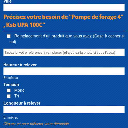
Ville
Précisez votre besoin de "Pompe de forage 4"
, Ksb UPA 100C"
Remplacement d'un produit que vous avez (Case à cocher si
oui)
Hauteur à relever
En mètres
Tension
Mono
Tri
Longueur à relever
En mètres
Cliquez ici pour préciser votre demande