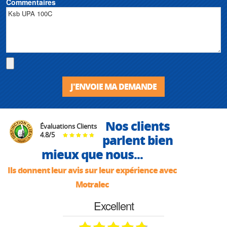
Commentaires
J'ENVOIE MA DEMANDE
Nos clients
Évaluations Clients
4.8
/
5
parlent bien
mieux que nous...
Ils donnent leur avis sur leur expérience avec
Motralec
Excellent