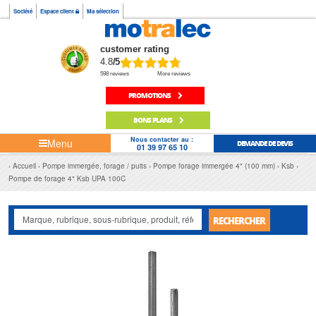
Société
Espace client
Ma sélection
customer rating
4.8
/5
598 reviews
More reviews
PROMOTIONS
BONS PLANS
Nous contacter au :
Menu
DEMANDE DE DEVIS
01 39 97 65 10
Accueil
Pompe immergée, forage / puits
Pompe forage immergée 4" (100 mm)
Ksb
Pompe de forage 4" Ksb UPA 100C
RECHERCHER