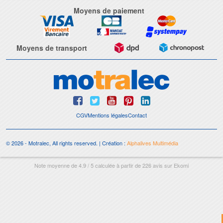
Moyens de paiement
Moyens de transport
CGV
Mentions légales
Contact
© 2026 - Motralec, All rights reserved. | Création :
Alphalives Multimédia
Note moyenne de
4.9
/
5
calculée à partir de
226
avis sur
Ekomi