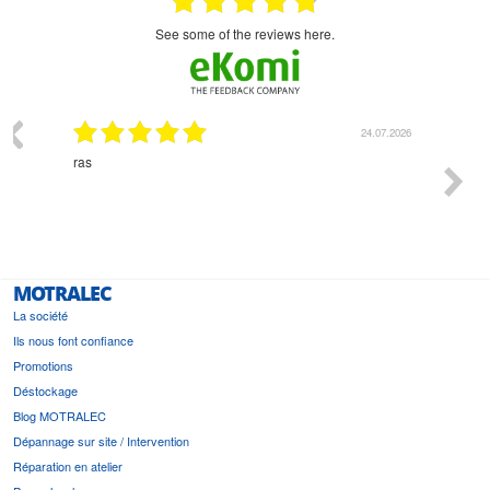
see some of the reviews here.
24.07.2026
Monsieur Delhaye est une personne dispon
l'écoute du client et très aimable - cherchan
bonne solution et le matériel convenant à l
est prévu
MOTRALEC
La société
Ils nous font confiance
Promotions
Déstockage
Blog MOTRALEC
Dépannage sur site / Intervention
Réparation en atelier