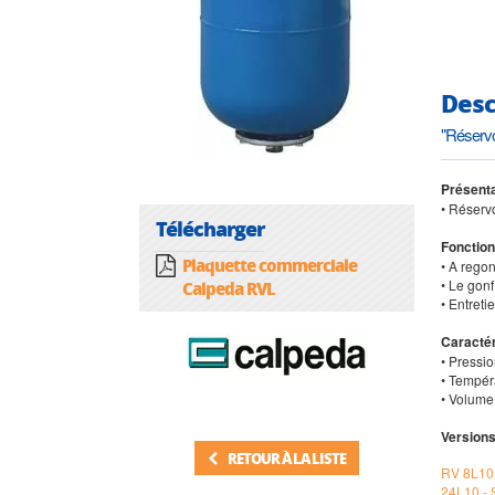
Desc
"Réservo
Présenta
• Réserv
Télécharger
Fonctio
Plaquette commerciale
• A rego
• Le gonf
Calpeda RVL
• Entreti
Caractér
• Pressio
• Tempéra
• Volume 
Versions
RETOUR À LA LISTE
RV 8L10
24L10 -