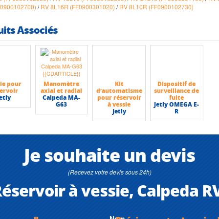
F0900102700)
/
RV 8L16R (FF0900301020)
/
RV 8L10R (FF0900102730)
uits Associés
ie pour
Manomètre
Kit
Dispositif de
ervoir
axial et radial
d’automatisme
surveillance de
etly
Calpeda MA-
pour réservoir
fuite
G63
à vessie
Jetly OMEGA E-
Jetly
R
Je souhaite un devis
(Recevez votre devis sous 24h)
éservoir à vessie, Calpeda R
Nom