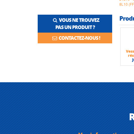
8L10 (F
Prod
VOUS NE TROUVEZ
PAS UN PRODUIT ?
CONTACTEZ-NOUS !
Vess
rés
J
R