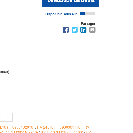
DEMANDE DE DEVIS
Disponible sous 48h
Partager
ssous)
L10 (FF0900102910)
/
RV 24L16 (FF0900301110)
/
RV
24L10 (FF0900102900)
/
RV 8L16 (FF0900301000)
/
RV