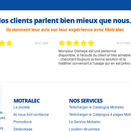
os clients parlent bien mieux que nous.
Ils donnent leur avis sur leur expérience avec Motralec
02.07.2026
02.07.2026
rien à signaler, très content
MOTRALEC
NOS SERVICES
La société
Télécharger le Catalogue Motralec
de
Ils nous font confiance
Télécharger le Catalogue 4 pages Mot
ues.
Promotions
Le Service Motralec
les
Déstockage
Location de pompe