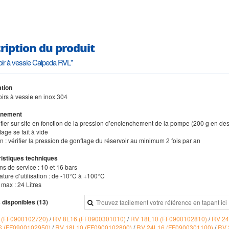
ription du produit
ir à vessie Calpeda RVL"
tion
oirs à vessie en inox 304
nnement
nfler sur site en fonction de la pression d’enclenchement de la pompe (200 g en de
lage se fait à vide
en : vérifier la pression de gonflage du réservoir au minimum 2 fois par an
istiques techniques
ns de service : 10 et 16 bars
ture d’utilisation : de -10°C à +100°C
max : 24 Litres
 disponibles (13)
 (FF0900102720)
/
RV 8L16 (FF0900301010)
/
RV 18L10 (FF0900102810)
/
RV 24
 S (FF0900102950)
/
RV 18L10 (FF0900102800)
/
RV 24L16 (FF0900301100)
/
RV 