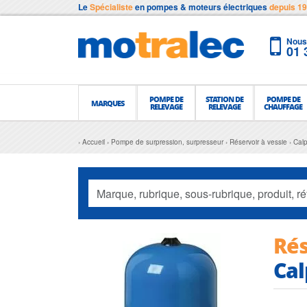
Le
Spécialiste
en pompes & moteurs électriques
depuis 1
Nous 
01 
POMPE DE
STATION DE
POMPE DE
MARQUES
RELEVAGE
RELEVAGE
CHAUFFAGE
Accueil
Pompe de surpression, surpresseur
Réservoir à vessie
Cal
Rés
Cal