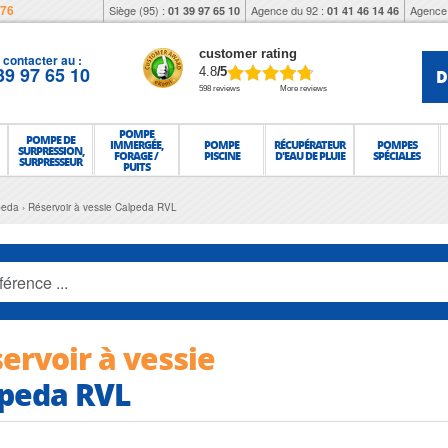
976
Siège (95) :
Agence du 92 :
Agence 
01 39 97 65 10
01 41 46 14 46
customer rating
contacter au :
39 97 65 10
D
4.8
/5
598 reviews
More reviews
POMPE
POMPE DE
IMMERGÉE,
POMPE
RÉCUPÉRATEUR
POMPES
SURPRESSION,
FORAGE /
PISCINE
D'EAU DE PLUIE
SPÉCIALES
SURPRESSEUR
PUITS
peda
Réservoir à vessie Calpeda RVL
ervoir à vessie
peda RVL