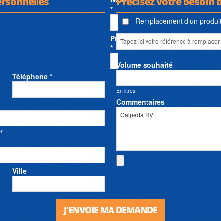
ersonnelles
Précisez votre besoin d
*
Remplacement d'un produit 
Prénom
*
Volume souhaité
Téléphone *
En litres
Commentaires
er
Ville
J'ENVOIE MA DEMANDE