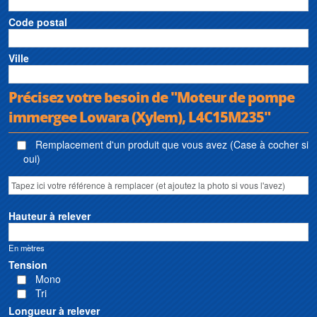
Code postal
Ville
Précisez votre besoin de "Moteur de pompe
immergee Lowara (Xylem), L4C15M235"
Remplacement d'un produit que vous avez (Case à cocher si
oui)
Hauteur à relever
En mètres
Tension
Mono
Tri
Longueur à relever