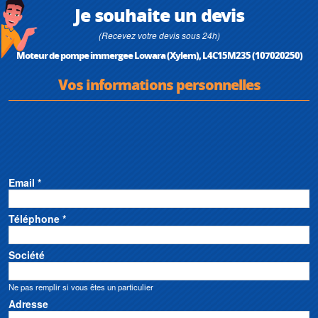
• Câble d'alimentation débrochable muni d’un connecteur étanche.
Je souhaite un devis
• Fonctionnement horizontal possible pourvu que la pompe puisse
appliquer une poussée axiale de 100 N sur toute la plage de
(Recevez votre devis sous 24h)
fonctionnement
Moteur de pompe immergee Lowara (Xylem), L4C15M235 (107020250)
Vos informations personnelles
Email *
Téléphone *
Société
Ne pas remplir si vous êtes un particulier
Adresse