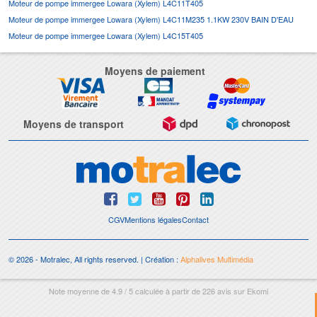
Moteur de pompe immergee Lowara (Xylem) L4C11T405
Moteur de pompe immergee Lowara (Xylem) L4C11M235 1.1KW 230V BAIN D'EAU
Moteur de pompe immergee Lowara (Xylem) L4C15T405
Moyens de paiement
Moyens de transport
CGV
Mentions légales
Contact
© 2026 - Motralec, All rights reserved. | Création :
Alphalives Multimédia
Note moyenne de
4.9
/
5
calculée à partir de
226
avis sur
Ekomi