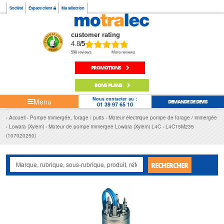
Société
Espace client
Ma sélection
customer rating
4.8
/5
598 reviews
More reviews
PROMOTIONS
BONS PLANS
Nous contacter au :
Menu
DEMANDE DE DEVIS
01 39 97 65 10
Accueil
Pompe immergée, forage / puits
Moteur électrique pompe de forage / immergée
Lowara (Xylem)
Moteur de pompe immergee Lowara (Xylem) L4C
L4C15M235
(107020250)
RECHERCHER