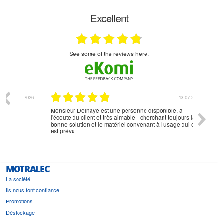
Excellent
see some of the reviews here.
07.2026
18.07.2026
Monsieur Delhaye est une personne disponible, à
bien ri
l'écoute du client et très aimable - cherchant toujours la
bonne solution et le matériel convenant à l'usage qui en
est prévu
MOTRALEC
La société
Ils nous font confiance
Promotions
Déstockage