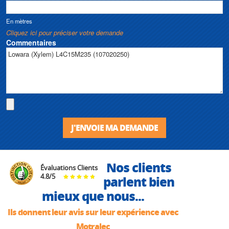
En mètres
Cliquez ici pour préciser votre demande
Commentaires
J'ENVOIE MA DEMANDE
Nos clients
Évaluations Clients
4.8
/
5
parlent bien
mieux que nous...
Ils donnent leur avis sur leur expérience avec
Motralec