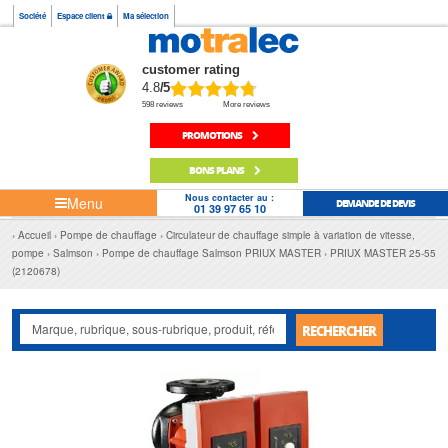
Société
Espace client
Ma sélection
customer rating
4.8
/5
598 reviews
More reviews
PROMOTIONS
BONS PLANS
Nous contacter au :
Menu
DEMANDE DE DEVIS
01 39 97 65 10
Accueil
Pompe de chauffage
Circulateur de chauffage simple à variation de vitesse,
pompe
Salmson
Pompe de chauffage Salmson PRIUX MASTER
PRIUX MASTER 25-55
(2120678)
RECHERCHER