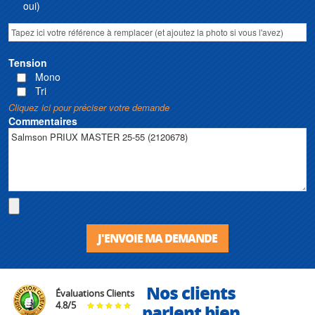
oui)
Tension
Mono
Tri
Cliquez ici pour préciser votre demande
Commentaires
J'ENVOIE MA DEMANDE
Nos clients
Évaluations Clients
4.8
/
5
parlent bien