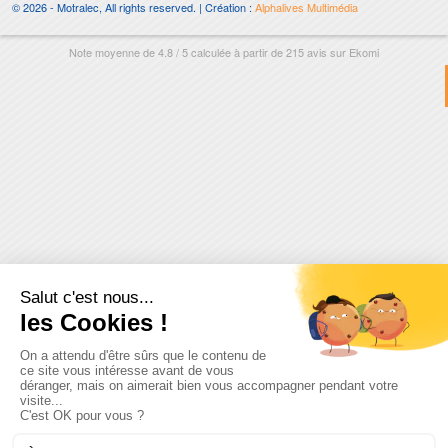
© 2026 - Motralec, All rights reserved. | Création :
Alphalives Multimédia
Note moyenne de
4.8
/
5
calculée à partir de
215
avis sur
Ekomi