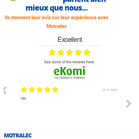
mieux que nous...
Ils donnent leur avis sur leur expérience avec
Motralec
Excellent
see some of the reviews here.
03.2026
24.07.2026
n
ras
Monsie
 géré
l'écout
le
bonne 
i a été
est pr
MOTRALEC