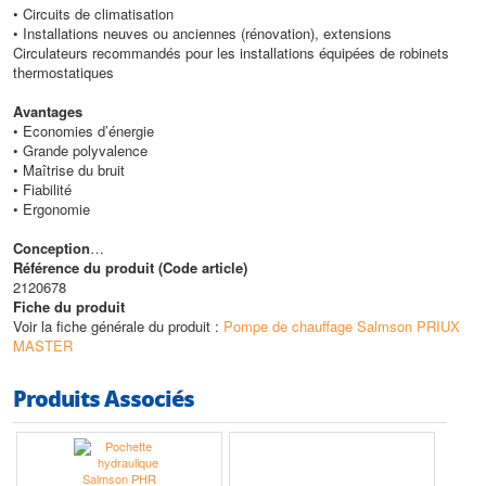
• Circuits de climatisation
• Installations neuves ou anciennes (rénovation), extensions
Circulateurs recommandés pour les installations équipées de robinets
thermostatiques
Avantages
• Economies d’énergie
• Grande polyvalence
• Maîtrise du bruit
• Fiabilité
• Ergonomie
Conception
Partie hydraulique
Référence du produit (Code article)
• Corps simples ou doubles à union ou à brides. Tracé interne de la
2120678
volute et roue en 3D pour une optimisation max des performances
Fiche du produit
hydrauliques
Voir la fiche générale du produit :
Pompe de chauffage Salmson PRIUX
• Un joint de roue entre corps de pompe et roue améliore encore les
MASTER
performances en limitant le recyclage interne du fluide
• Le corps de pompe est entièrement revêtu par traitement cataphorèse
Produits Associés
pour résister à la corrosion
Moteur
• Monophasé 230 V – 50/60 Hz
• Moteur à rotor noyé, coussinets lubrifiés par le fluide pompé