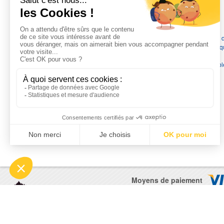
L'EXPERTISE MOTRALEC
Depuis 1976
, nous sommes
les spécialistes numéro 1 en
France
en pompes de relevage, station de relevage, pompe 
chauffage, suppression, forage, immergée et moteurs électriq
Nous assurons
la vente, la réparation, l'installation et le
dépannage
, tout en travaillant avec les marques les plus fiab
du marché.
Moyens de paiement