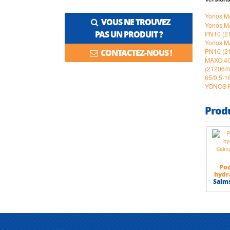
Yonos M
VOUS NE TROUVEZ
Yonos M
PAS UN PRODUIT ?
PN10 (2
Yonos M
PN10 (2
CONTACTEZ-NOUS !
MAXO 40
(212064
65/0,5-1
YONOS M
Prod
Poc
hydr
Salm