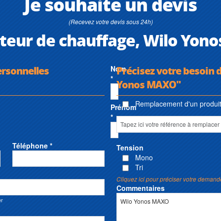
Je souhaite un devis
(Recevez votre devis sous 24h)
ateur de chauffage, Wilo Yo
ersonnelles
Nom
Précisez votre besoin d
*
Yonos MAXO"
Remplacement d'un produit 
Prénom
*
Téléphone *
Tension
Mono
Tri
Cliquez ici pour préciser votre demand
Commentaires
er