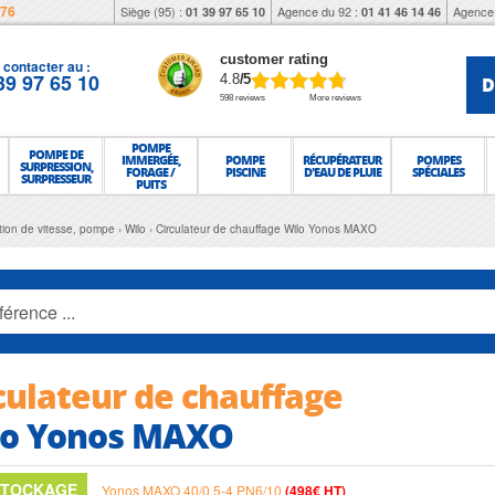
976
Siège (95) :
Agence du 92 :
Agence 
01 39 97 65 10
01 41 46 14 46
customer rating
contacter au :
39 97 65 10
D
4.8
/5
598 reviews
More reviews
POMPE
POMPE DE
IMMERGÉE,
POMPE
RÉCUPÉRATEUR
POMPES
SURPRESSION,
FORAGE /
PISCINE
D'EAU DE PLUIE
SPÉCIALES
SURPRESSEUR
PUITS
ation de vitesse, pompe
Wilo
Circulateur de chauffage Wilo Yonos MAXO
culateur de chauffage
lo Yonos MAXO
STOCKAGE
Yonos MAXO 40/0,5-4 PN6/10
(498€ HT)