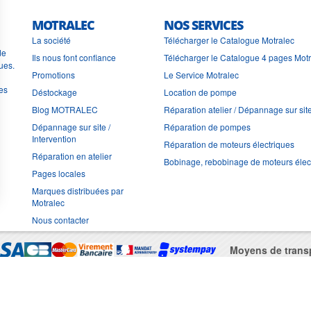
MOTRALEC
NOS SERVICES
La société
Télécharger le Catalogue Motralec
de
Ils nous font confiance
Télécharger le Catalogue 4 pages Mot
ues.
Promotions
Le Service Motralec
les
Déstockage
Location de pompe
Blog MOTRALEC
Réparation atelier / Dépannage sur sit
Dépannage sur site /
Réparation de pompes
Intervention
Réparation de moteurs électriques
Réparation en atelier
Bobinage, rebobinage de moteurs élec
Pages locales
Marques distribuées par
Motralec
Nous contacter
Moyens de trans