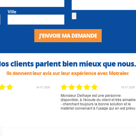
Ville
J'ENVOIE MA DEMANDE
os clients parlent bien mieux que nous.
Ils donnent leur avis sur leur expérience avec Motralec
24.07.2026
18.07.2026
Monsieur Delhaye est une personne
disponible, à l'écoute du client et très aimable
- cherchant toujours la bonne solution et le
matériel convenant à l'usage qui en est prévu