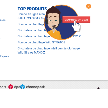
X
TOP PRODUITS
Pompe en ligne à haut rendement Wilo
STRATOS GIGA2.0-I
ralec
Pompe de chauffage Wilo STRATOS GIGA
Circulateur de chauffage Wilo STRATOS PICO
Circulateur de chauffage Wilo STRATOS PICO Z
e
Pompe de chauffage Wilo STRATOS
Circulateur de chauffage intelligent à rotor noyé
Wilo Stratos MAXO-Z
triques
port
CGV
Mentions légales
Contact