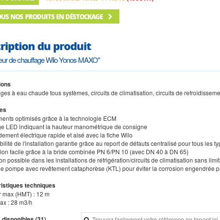
OUS NOS PRODUITS EN DÉSTOCKAGE
ription du produit
teur de chauffage Wilo Yonos MAXO"
ions
ges à eau chaude tous systèmes, circuits de climatisation, circuits de refroidissemen
es
nts optimisés grâce à la technologie ECM
ge LED indiquant la hauteur manométrique de consigne
ement électrique rapide et aisé avec la fiche Wilo
ilité de l'installation garantie grâce au report de défauts centralisé pour tous les t
ation facile grâce à la bride combinée PN 6/PN 10 (avec DN 40 à DN 65)
ion possible dans les installations de réfrigération/circuits de climatisation sans li
e pompe avec revêtement cataphorèse (KTL) pour éviter la corrosion engendrée p
istiques techniques
r max (HMT) : 12 m
max : 28 m3/h
 disponibles (31)