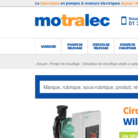
Le
Spécialiste
en pompes & moteurs électriques
depuis 1
Nous 
01 
POMPE DE
STATION DE
POMPE DE
MARQUES
RELEVAGE
RELEVAGE
CHAUFFAGE
Accueil
Pompe de chauffage
Circulateur de chauffage simple à vari
Cir
Wi
EN DÉ