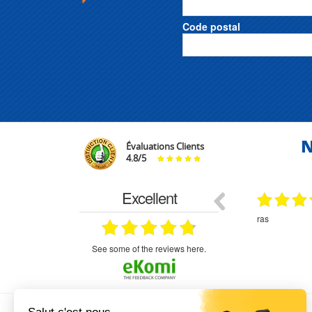
Code postal
N
Évaluations Clients
4.8
/
5
Excellent
29.03.2026
29.03.2026
étitifs,
bonjour commande pompe puit malgré un
ras
mmercial,***
appel en dehors des heures d ouverture votre
commercial a géré ma demande le devis reçu
immédiatement un fois le paiement effectue la
see some of the reviews here.
commande a été valider l envoi a été un peu
long mais dans l ensemble très satisfait