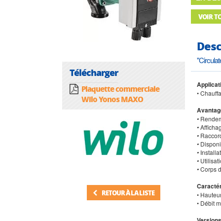
VOIR T
Desc
"Circula
Télécharger
Applicat
Plaquette commerciale
• Chauffa
Wilo Yonos MAXO
Avantag
•
Rendeme
•
Afficha
•
Raccord
•
Disponib
•
Install
•
Utilisat
•
Corps d
Caractér
RETOUR À LA LISTE
• Hauteu
• Débit 
Versions