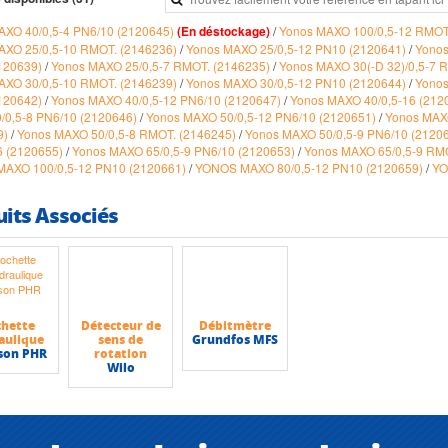
AXO 40/0,5-4 PN6/10 (2120645)
(En déstockage)
/
Yonos MAXO 100/0,5-12 RMOT
AXO 25/0,5-10 RMOT. (2146236)
/
Yonos MAXO 25/0,5-12 PN10 (2120641)
/
Yonos
120639)
/
Yonos MAXO 25/0,5-7 RMOT. (2146235)
/
Yonos MAXO 30(-D 32)/0,5-7 
AXO 30/0,5-10 RMOT. (2146239)
/
Yonos MAXO 30/0,5-12 PN10 (2120644)
/
Yonos
120642)
/
Yonos MAXO 40/0,5-12 PN6/10 (2120647)
/
Yonos MAXO 40/0,5-16 (212
/0,5-8 PN6/10 (2120646)
/
Yonos MAXO 50/0,5-12 PN6/10 (2120651)
/
Yonos MAXO
9)
/
Yonos MAXO 50/0,5-8 RMOT. (2146245)
/
Yonos MAXO 50/0,5-9 PN6/10 (2120
6 (2120655)
/
Yonos MAXO 65/0,5-9 PN6/10 (2120653)
/
Yonos MAXO 65/0,5-9 RM
AXO 100/0,5-12 PN10 (2120661)
/
YONOS MAXO 80/0,5-12 PN10 (2120659)
/
YO
uits Associés
hette
Détecteur de
Débitmètre
aulique
sens de
Grundfos MFS
son PHR
rotation
Wilo