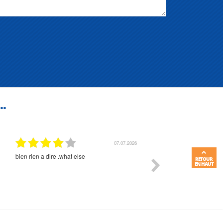
..
07.07.2026
bien rien a dire .what else
RAS
RETOUR
EN HAUT