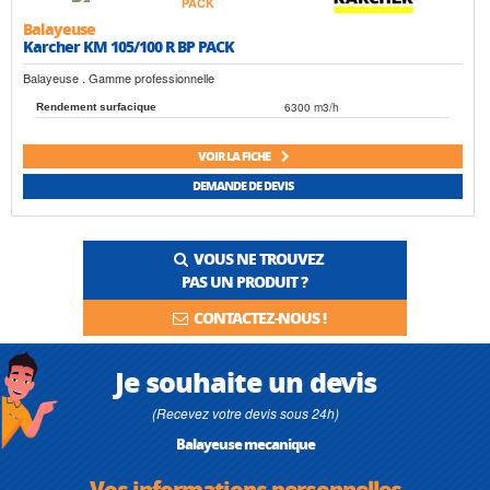
Balayeuse
Karcher KM 105/100 R BP PACK
Balayeuse . Gamme professionnelle
6300 m3/h
Rendement surfacique
VOIR LA FICHE
DEMANDE DE DEVIS
VOUS NE TROUVEZ
PAS UN PRODUIT ?
CONTACTEZ-NOUS !
Je souhaite un devis
(Recevez votre devis sous 24h)
Balayeuse mecanique
Vos informations personnelles