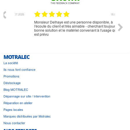
07.2026
18.07.2026
Monsieur Delhaye est une personne disponible, à
bien ri
l'écoute du client et très aimable - cherchant toujours la
bonne solution et le matériel convenant à l'usage qui en
est prévu
MOTRALEC
La société
Ils nous font confiance
Promotions
Déstockage
Blog MOTRALEC
Dépannage sur site / Intervention
Réparation en atelier
Pages locales
Marques distribuées par Motralec
Nous contacter