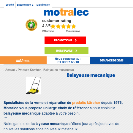
Société
Espace client
Ma sélection
customer rating
4.8
/5
598 reviews
More reviews
PROMOTIONS
BONS PLANS
Nous contacter au :
Menu
DEMANDE DE DEVIS
01 39 97 65 10
Accueil
Produits Kärcher
Balayeuse mecanique
Balayeuse mecanique
Spécialistes de la vente et réparation de
produits kärcher
depuis 1976,
Motralec vous propose un large choix de références
pour choisir
la
balayeuse mecanique
adaptée à votre besoin.
Notre gamme de
balayeuse mecanique
s’étend jour après jour avec de
nouvelles solutions et de nouveaux matériaux.