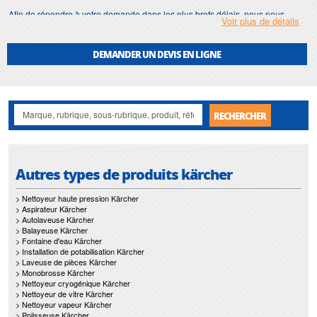
Afin de répondre à votre demande dans les plus brefs délais, nous nous
Voir plus de détails
assurons d'avoir en permanence un stock important de
balayeuse
mecanique
.
DEMANDER UN DEVIS EN LIGNE
Motralec
met également à votre disposition son service de
réparation
et
maintenance de
balayeuse mecanique
.
Nos interventions sur toute l'Ile de France suivant vos besoins et vos
contraintes sont un gage d'efficacité, et garantissent l'absence de perturbation
RECHERCHER
de vos installations de
balayeuse mecanique
.
Autres types de produits kärcher
> Nettoyeur haute pression Kärcher
> Aspirateur Kärcher
> Autolaveuse Kärcher
> Balayeuse Kärcher
> Fontaine d'eau Kärcher
> Installation de potabilisation Kärcher
> Laveuse de pièces Kärcher
> Monobrosse Kärcher
> Nettoyeur cryogénique Kärcher
> Nettoyeur de vitre Kärcher
> Nettoyeur vapeur Kärcher
> Polisseuse Kärcher