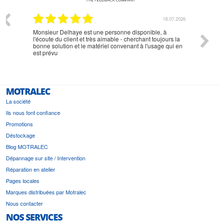
07.2026
18.07.2026
Monsieur Delhaye est une personne disponible, à
bien ri
l'écoute du client et très aimable - cherchant toujours la
bonne solution et le matériel convenant à l'usage qui en
est prévu
MOTRALEC
La société
Ils nous font confiance
Promotions
Déstockage
Blog MOTRALEC
Dépannage sur site / Intervention
Réparation en atelier
Pages locales
Marques distribuées par Motralec
Nous contacter
NOS SERVICES