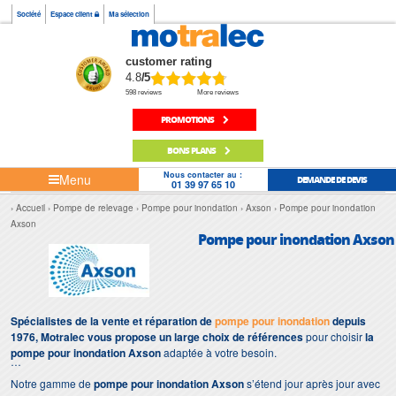
Société
Espace client
Ma sélection
customer rating
4.8
/5
598 reviews
More reviews
PROMOTIONS
BONS PLANS
Nous contacter au :
Menu
DEMANDE DE DEVIS
01 39 97 65 10
Accueil
Pompe de relevage
Pompe pour inondation
Axson
Pompe pour inondation
Axson
Pompe pour inondation Axson
Spécialistes de la vente et réparation de
pompe pour inondation
depuis
1976, Motralec vous propose un large choix de références
pour choisir
la
pompe pour inondation Axson
adaptée à votre besoin.
Notre gamme de
pompe pour inondation Axson
s’étend jour après jour avec