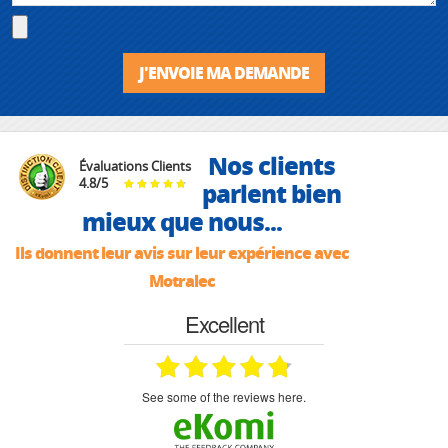
J'ENVOIE MA DEMANDE
Nos clients
Évaluations Clients
4.8
/
5
parlent bien
mieux que nous...
Ils donnent leur avis sur leur expérience avec
Motralec
Excellent
see some of the reviews here.