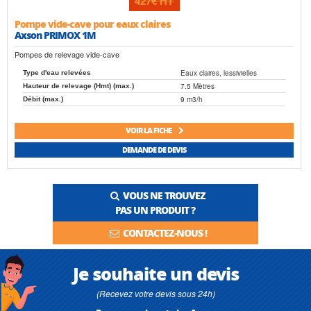
427€
HT
Pompe vide-cave pour eaux claires
Axson PRIMOX 1M
Pompes de relevage vide-cave
Eaux claires, lessivielles
Type d'eau relevées
7.5 Mètres
Hauteur de relevage (Hmt) (max.)
9 m3/h
Débit (max.)
VOIR LA FICHE
DEMANDE DE DEVIS
VOUS NE TROUVEZ
PAS UN PRODUIT ?
CONTACTEZ-NOUS !
Je souhaite un devis
(Recevez votre devis sous 24h)