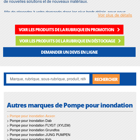
de nouvelles solutions et de nouveaux matériaux.
Afin de répondre à votre demande dans les plus brefs délais, nous nous
Voir plus de détails
assurons d'avoir en permanence un stock important de
pompe pour
inondation Axson
.
VOIR LES PRODUITS DE LA RUBRIQUE EN PROMOTION
Motralec
met également à votre disposition son service de
réparation
et
maintenance de
pompe pour inondation
.
VOIR LES PRODUITS DE LA RUBRIQUE EN DÉSTOCKAGE
Nos interventions sur toute l'Ile de France suivant vos besoins et vos
DEMANDER UN DEVIS EN LIGNE
contraintes sont un gage d'efficacité, et garantissent l'absence de perturbation
de vos installations de
pompe pour inondation Axson
.
RECHERCHER
Autres marques de Pompe pour inondation
> Pompe pour inondation Axson
> Pompe pour inondation Dab
> Pompe pour inondation FLYGT (XYLEM)
> Pompe pour inondation Grundfos
> Pompe pour inondation JUNG PUMPEN
> Pompe pour inondation Ksb