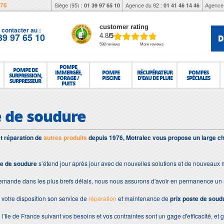
976
Siège (95) :
Agence du 92 :
Agence 
01 39 97 65 10
01 41 46 14 46
customer rating
contacter au :
39 97 65 10
D
4.8
/5
598 reviews
More reviews
POMPE
POMPE DE
IMMERGÉE,
POMPE
RÉCUPÉRATEUR
POMPES
SURPRESSION,
FORAGE /
PISCINE
D'EAU DE PLUIE
SPÉCIALES
SURPRESSEUR
PUITS
e de soudure
et réparation de
autres produits
depuis 1976, Motralec vous propose un large ch
te de soudure
s’étend jour après jour avec de nouvelles solutions et de nouveaux 
demande dans les plus brefs délais, nous nous assurons d'avoir en permanence un 
votre disposition son service de
réparation
et maintenance de
prix poste de soud
 l'Ile de France suivant vos besoins et vos contraintes sont un gage d'efficacité, et