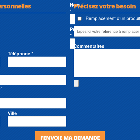
ersonnelles
Nom
Précisez votre besoin
*
Remplacement d'un produit 
Prénom
*
Commentaires
Téléphone *
er
Ville
J'ENVOIE MA DEMANDE