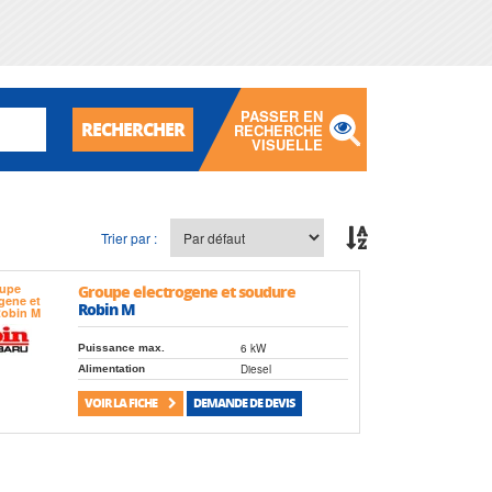
PASSER EN
RECHERCHER
RECHERCHE
VISUELLE
Trier par :
Groupe electrogene et soudure
Robin M
6 kW
Puissance max.
Diesel
Alimentation
VOIR LA FICHE
DEMANDE DE DEVIS