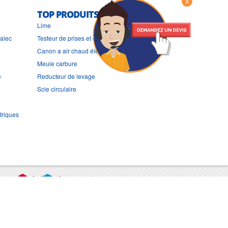
X
TOP PRODUITS
Lime
ralec
Testeur de prises et de differentiels
Canon a air chaud électrique pas cher
Meule carbure
e
Reducteur de levage
Scie circulaire
triques
port
CGV
Mentions légales
Contact