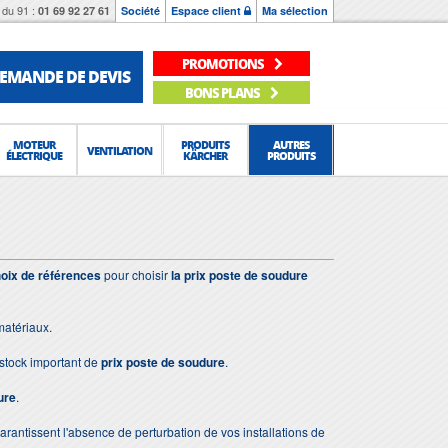
du 91 :
01 69 92 27 61
Société
Espace client
Ma sélection
PROMOTIONS
EMANDE DE DEVIS
BONS PLANS
MOTEUR
PRODUITS
AUTRES
VENTILATION
ÉLECTRIQUE
KÄRCHER
PRODUITS
oix de références
pour choisir
la prix poste de soudure
matériaux.
stock important de
prix poste de soudure
.
ure
.
 garantissent l'absence de perturbation de vos installations de