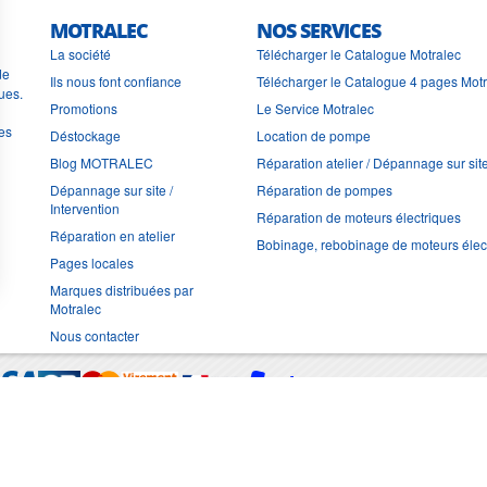
MOTRALEC
NOS SERVICES
La société
Télécharger le Catalogue Motralec
de
Ils nous font confiance
Télécharger le Catalogue 4 pages Mot
ues.
Promotions
Le Service Motralec
les
Déstockage
Location de pompe
Blog MOTRALEC
Réparation atelier / Dépannage sur sit
Dépannage sur site /
Réparation de pompes
Intervention
Réparation de moteurs électriques
Réparation en atelier
Bobinage, rebobinage de moteurs élec
Pages locales
Marques distribuées par
Motralec
Nous contacter
Moyens de trans