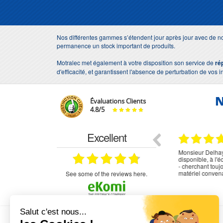
Nos différentes gammes s’étendent jour après jour avec de no
permanence un stock important de produits.
Motralec met également à votre disposition son service de
ré
d'efficacité, et garantissent l'absence de perturbation de vos i
N
Évaluations Clients
4.8
/
5
Excellent
18.07.2026
07.07.2026
ne
bien rien a dire .what else
RAS
très aimable
on et le
n est prévu
see some of the reviews here.