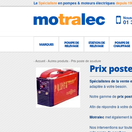
Le
Spécialiste
en pompes & moteurs électriques
depuis 1
Nous 
01 
POMPE DE
STATION DE
POMPE DE
MARQUES
RELEVAGE
RELEVAGE
CHAUFFAGE
Accueil
Autres produits
Prix poste de soudure
Prix post
Spécialistes de la vente 
adaptée à votre besoin.
Notre gamme de
prix pos
Afin de répondre à votre 
Motralec
met également à 
Nos interventions sur toute