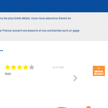
s les plus brefs délais, nous nous assurons d'avoir en
e de France suivant vos besoins et vos contraintes sont un gage
..
01.07.2026
RETOUR
Commande et délais parfait
Très bon suivi et très bon
EN HAUT