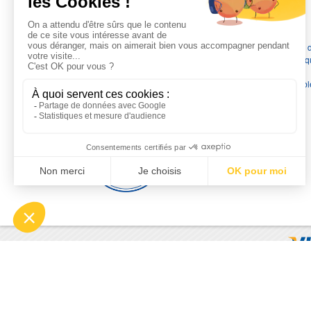
L'EXPERTISE MOTRALEC
Depuis 1976
, nous sommes
les spécialistes numéro 1 en
France
en pompes de relevage, station de relevage, pompe 
chauffage, suppression, forage, immergée et moteurs électriq
Nous assurons
la vente, la réparation, l'installation et le
dépannage
, tout en travaillant avec les marques les plus fiab
du marché.
Moyens de paiement