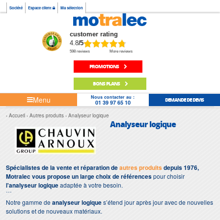
Société
Espace client
Ma sélection
customer rating
4.8
/5
598 reviews
More reviews
PROMOTIONS
BONS PLANS
Nous contacter au :
Menu
DEMANDE DE DEVIS
01 39 97 65 10
Accueil
Autres produits
Analyseur logique
Analyseur logique
Spécialistes de la vente et réparation de
autres produits
depuis 1976,
Motralec vous propose un large choix de références
pour choisir
l'analyseur logique
adaptée à votre besoin.
Notre gamme de
analyseur logique
s’étend jour après jour avec de nouvelles
solutions et de nouveaux matériaux.