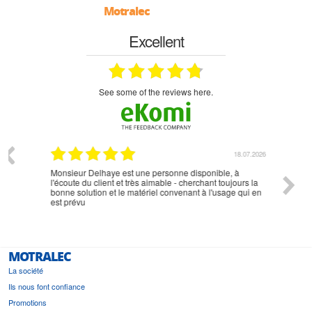
Motralec
Excellent
see some of the reviews here.
07.2026
18.07.2026
Monsieur Delhaye est une personne disponible, à
bien ri
l'écoute du client et très aimable - cherchant toujours la
bonne solution et le matériel convenant à l'usage qui en
est prévu
MOTRALEC
La société
Ils nous font confiance
Promotions