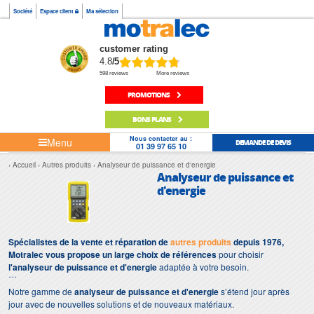
Société
Espace client
Ma sélection
customer rating
4.8
/5
598 reviews
More reviews
PROMOTIONS
BONS PLANS
Nous contacter au :
Menu
DEMANDE DE DEVIS
01 39 97 65 10
Accueil
Autres produits
Analyseur de puissance et d'energie
Analyseur de puissance et
d'energie
Spécialistes de la vente et réparation de
autres produits
depuis 1976,
Motralec vous propose un large choix de références
pour choisir
l'analyseur de puissance et d'energie
adaptée à votre besoin.
Notre gamme de
analyseur de puissance et d'energie
s’étend jour après
jour avec de nouvelles solutions et de nouveaux matériaux.