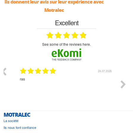
Ils donnent leur avis sur leur expérience avec
Motralec
Excellent
see some of the reviews here.
03.2026
24.07.2026
n
ras
Monsie
 géré
l'écout
le
bonne 
i a été
est pr
MOTRALEC
La société
Ils nous font confiance