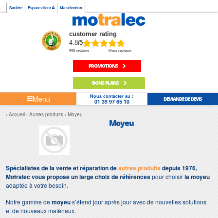
Société
Espace client
Ma sélection
customer rating
4.8
/5
598 reviews
More reviews
PROMOTIONS
BONS PLANS
Nous contacter au :
Menu
DEMANDE DE DEVIS
01 39 97 65 10
Accueil
Autres produits
Moyeu
Moyeu
Spécialistes de la vente et réparation de
autres produits
depuis 1976,
Motralec vous propose un large choix de références
pour choisir
la moyeu
adaptée à votre besoin.
Notre gamme de
moyeu
s’étend jour après jour avec de nouvelles solutions
et de nouveaux matériaux.