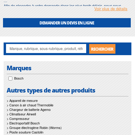
Afin de répondre à votre demande dans les plus brefs délais, nous nous
Voir plus de détails
assurons d'avoir en permanence un stock important de
moyeu
.
Motralec
met également à votre disposition son service de
réparation
et
DEMANDER UN DEVIS EN LIGNE
maintenance de
moyeu
.
Nos interventions sur toute l'Ile de France suivant vos besoins et vos
contraintes sont un gage d'efficacité, et garantissent l'absence de perturbation
de vos installations de
moyeu
.
RECHERCHER
Marques
Bosch
Autres types de autres produits
> Appareil de mesure
> Canon à air chaud Thermobile
> Chargeur de batterie Agemo
> Climatiseur Airwell
> Compresseur
> Electroportatif Bosch
> Groupe électrogène Robin (Worms)
> Poste soudure Castolin