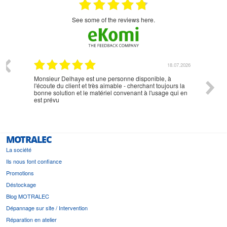
see some of the reviews here.
07.2026
18.07.2026
Monsieur Delhaye est une personne disponible, à
bien ri
l'écoute du client et très aimable - cherchant toujours la
bonne solution et le matériel convenant à l'usage qui en
est prévu
MOTRALEC
La société
Ils nous font confiance
Promotions
Déstockage
Blog MOTRALEC
Dépannage sur site / Intervention
Réparation en atelier