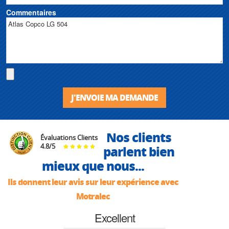
Commentaires
J'ENVOIE MA DEMANDE
Nos clients
Évaluations Clients
4.8
/
5
parlent bien
mieux que nous...
Ils donnent leur avis sur leur expérience avec
Motralec
Excellent