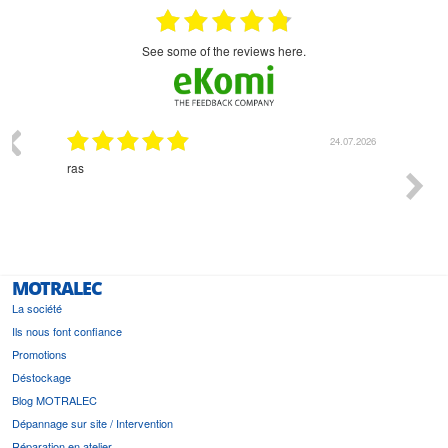
see some of the reviews here.
03.2026
24.07.2026
n
ras
Monsie
 géré
l'écout
le
bonne 
i a été
est pr
MOTRALEC
La société
Ils nous font confiance
Promotions
Déstockage
Blog MOTRALEC
Dépannage sur site / Intervention
Réparation en atelier