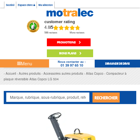
Société
Espace client
Ma sélection
customer rating
4.8
/5
598 reviews
More reviews
PROMOTIONS
BONS PLANS
Nous contacter au :
Menu
DEMANDE DE DEVIS
01 39 97 65 10
Accueil
Autres produits
Accessoires autres produits
Atlas Copco
Compacteur à
plaque réversible Atlas Copco LG 504
RECHERCHER