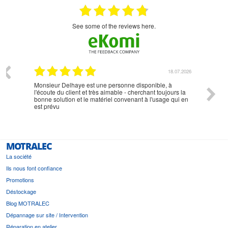
see some of the reviews here.
07.2026
18.07.2026
Monsieur Delhaye est une personne disponible, à
bien ri
l'écoute du client et très aimable - cherchant toujours la
bonne solution et le matériel convenant à l'usage qui en
est prévu
MOTRALEC
La société
Ils nous font confiance
Promotions
Déstockage
Blog MOTRALEC
Dépannage sur site / Intervention
Réparation en atelier