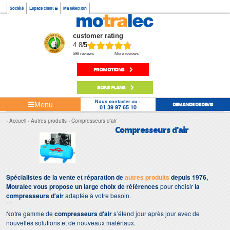
Société
Espace client
Ma sélection
customer rating
4.8
/5
598 reviews
More reviews
PROMOTIONS
BONS PLANS
Nous contacter au :
Menu
DEMANDE DE DEVIS
01 39 97 65 10
Accueil
Autres produits
Compresseurs d'air
Compresseurs d'air
Spécialistes de la vente et réparation de
autres produits
depuis 1976,
Motralec vous propose un large choix de références
pour choisir
la
compresseurs d'air
adaptée à votre besoin.
Notre gamme de
compresseurs d'air
s’étend jour après jour avec de
nouvelles solutions et de nouveaux matériaux.