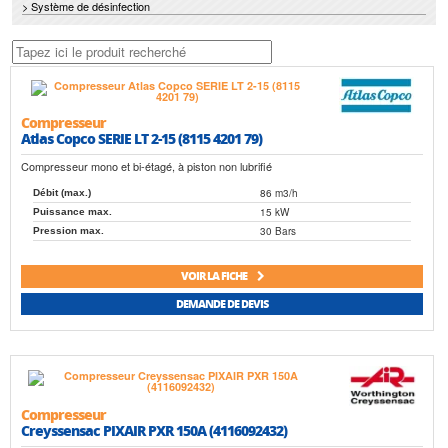
> Système de désinfection
Compresseur
Atlas Copco SERIE LT 2-15 (8115 4201 79)
Compresseur mono et bi-étagé, à piston non lubrifié
86 m3/h
Débit (max.)
15 kW
Puissance max.
30 Bars
Pression max.
VOIR LA FICHE
DEMANDE DE DEVIS
Compresseur
Creyssensac PIXAIR PXR 150A (4116092432)