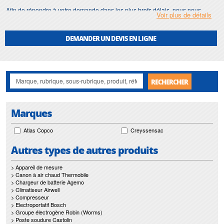
Afin de répondre à votre demande dans les plus brefs délais, nous nous
Voir plus de détails
assurons d'avoir en permanence un stock important de
compresseurs d'air
.
Motralec
met également à votre disposition son service de
réparation
et
DEMANDER UN DEVIS EN LIGNE
maintenance de
compresseurs d'air
.
Nos interventions sur toute l'Ile de France suivant vos besoins et vos
contraintes sont un gage d'efficacité, et garantissent l'absence de perturbation
de vos installations de
compresseurs d'air
.
RECHERCHER
Marques
Atlas Copco
Creyssensac
Autres types de autres produits
> Appareil de mesure
> Canon à air chaud Thermobile
> Chargeur de batterie Agemo
> Climatiseur Airwell
> Compresseur
> Electroportatif Bosch
> Groupe électrogène Robin (Worms)
> Poste soudure Castolin