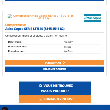
Compresseur
Atlas Copco SERIE LT 5-30 (8115 4511 82)
Compresseur mono et bi-étagé, à piston non lubrifié
86 m3/h
Débit (max.)
15 kW
Puissance max.
30 Bars
Pression max.
VOIR LA FICHE
DEMANDE DE DEVIS
VOUS NE TROUVEZ
PAS UN PRODUIT ?
CONTACTEZ-NOUS !