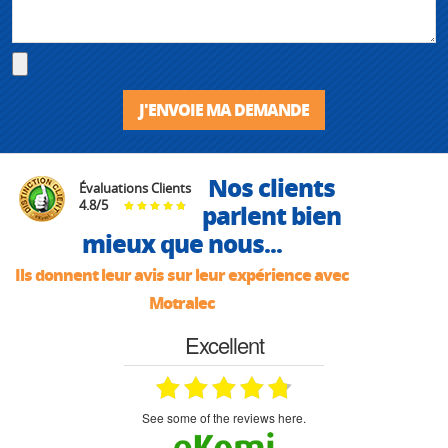
J'ENVOIE MA DEMANDE
Nos clients
Évaluations Clients
4.8
/
5
parlent bien
mieux que nous...
Ils donnent leur avis sur leur expérience avec
Motralec
Excellent
see some of the reviews here.