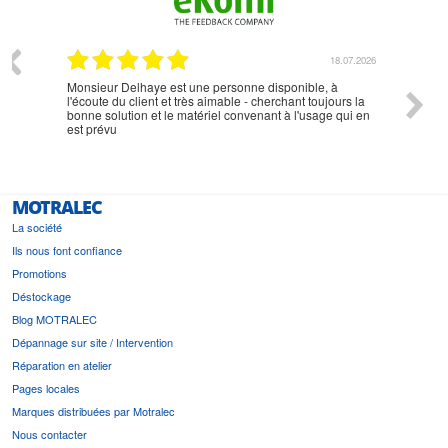
07.2026
18.07.2026
Monsieur Delhaye est une personne disponible, à
bien ri
l'écoute du client et très aimable - cherchant toujours la
bonne solution et le matériel convenant à l'usage qui en
est prévu
MOTRALEC
La société
Ils nous font confiance
Promotions
Déstockage
Blog MOTRALEC
Dépannage sur site / Intervention
Réparation en atelier
Pages locales
Marques distribuées par Motralec
Nous contacter