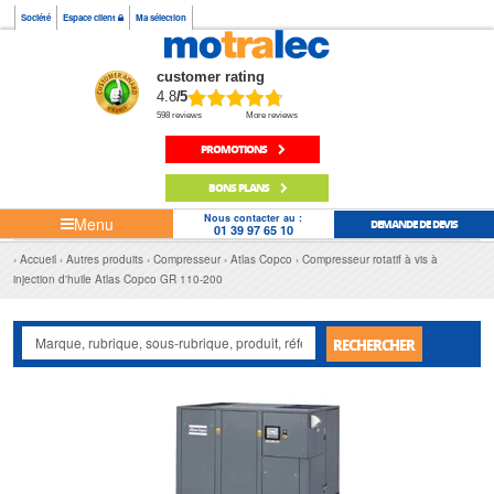
Société
Espace client
Ma sélection
customer rating
4.8
/5
598 reviews
More reviews
PROMOTIONS
BONS PLANS
Nous contacter au :
Menu
DEMANDE DE DEVIS
01 39 97 65 10
Accueil
Autres produits
Compresseur
Atlas Copco
Compresseur rotatif à vis à
injection d'huile Atlas Copco GR 110-200
RECHERCHER