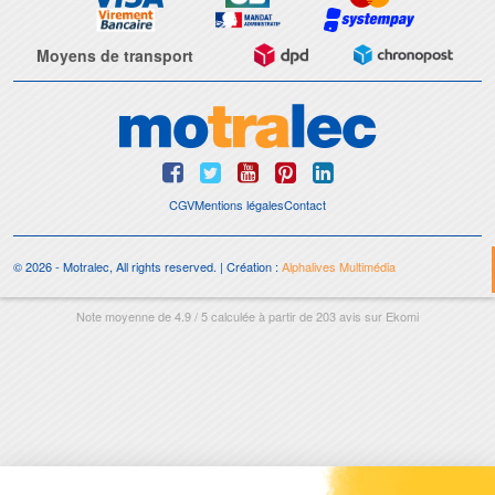
Moyens de transport
CGV
Mentions légales
Contact
© 2026 - Motralec, All rights reserved. | Création :
Alphalives Multimédia
Note moyenne de
4.9
/
5
calculée à partir de
203
avis sur
Ekomi