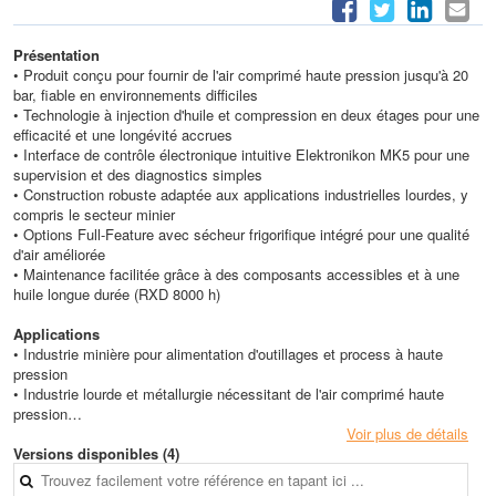
Présentation
• Produit conçu pour fournir de l'air comprimé haute pression jusqu'à 20
bar, fiable en environnements difficiles
• Technologie à injection d'huile et compression en deux étages pour une
efficacité et une longévité accrues
• Interface de contrôle électronique intuitive Elektronikon MK5 pour une
supervision et des diagnostics simples
• Construction robuste adaptée aux applications industrielles lourdes, y
compris le secteur minier
• Options Full-Feature avec sécheur frigorifique intégré pour une qualité
d'air améliorée
• Maintenance facilitée grâce à des composants accessibles et à une
huile longue durée (RXD 8000 h)
Applications
• Industrie minière pour alimentation d'outillages et process à haute
pression
• Industrie lourde et métallurgie nécessitant de l'air comprimé haute
pression
• Chantiers et installations où la fiabilité en environnement sévère est
Voir plus de détails
requise
Versions disponibles (4)
• Applications industrielles générales nécessitant une source d'air
continue et stable