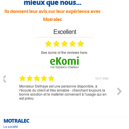
mieux que nous...
Ils donnent leur avis sur leur expérience avec
Motralec
Excellent
see some of the reviews here.
07.2026
18.07.2026
Monsieur Delhaye est une personne disponible, à
bien ri
l'écoute du client et très aimable - cherchant toujours la
bonne solution et le matériel convenant à l'usage qui en
est prévu
MOTRALEC
La société