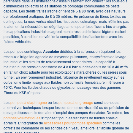
pertinence dans les installations d'assainissement non collectif, les sous-sols
d'immeubles collectifs et les stations de pompage communales de petite
capacité. Les débits traités s'échelonnent de 5 à
80 m³/h
, avec des hauteurs
de refoulement pratiques de 8 à 25 mètres. En présence de fibres textiles ou
de lingettes, la roue vortex réduit les risques de colmatage, mais n'élimine pas
totalement la nécessité d'un dégrillage amont pour les effluents très chargés.
Les applications industrielles agroalimentaires ou chimiques légères restent
possibles, à condition de vérifier la compatibilité des élastomères avec les
fluides véhiculés.
Les pompes centrifuges
Acculobe
dédiées à la surpression équipent les
réseaux d'irrigation agricole de moyenne puissance, les systèmes de lavage
industriel et les circuits de refroidissement secondaires. La capacité à
maintenir une pression constante de 4 à
6 bar
sur des débits de 10 à
40 m³/h
en fait un choix adapté pour les exploitations maraîchères ou les serres sous
tunnel. En environnement industriel, l'absence de revêtement époxy sur les
corps fonte limite l'usage aux fluides non corrosifs, température inférieure à
40°C
. Pour les fluides chauds ou glycolés, un passage vers des gammes
Ebara ou KSB s'impose.
Les
pompes à diaphragme
ou les
pompes à engrenage
constituent des
alternatives techniques lorsque les contraintes de viscosité ou de précision de
dosage dépassent le domaine d'emploi des pompes
Acculobe
. De même, les
pompes volumétriques
s'imposent pour les transferts de fluides épais ou
abrasifs. L'intégration de
accessoires pour pompes spéciales
comme les
coffrets de commande ou les sondes de niveau améliore la fiabilité globale de
l'installation
.