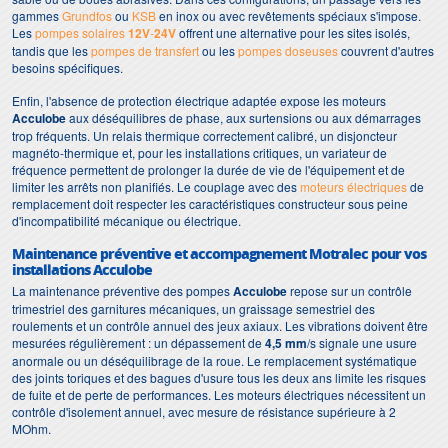
gammes
Grundfos
ou
KSB
en inox ou avec revêtements spéciaux s'impose.
Les
pompes solaires
12V
-
24V
offrent une alternative pour les sites isolés,
tandis que les
pompes de transfert
ou les
pompes doseuses
couvrent d'autres
besoins spécifiques.
Enfin, l'absence de protection électrique adaptée expose les moteurs
Acculobe
aux déséquilibres de phase, aux surtensions ou aux démarrages
trop fréquents. Un relais thermique correctement calibré, un disjoncteur
magnéto-thermique et, pour les installations critiques, un variateur de
fréquence permettent de prolonger la durée de vie de l'équipement et de
limiter les arrêts non planifiés. Le couplage avec des
moteurs électriques
de
remplacement doit respecter les caractéristiques constructeur sous peine
d'incompatibilité mécanique ou électrique.
Maintenance préventive et accompagnement Motralec pour vos
installations Acculobe
La maintenance préventive des pompes
Acculobe
repose sur un contrôle
trimestriel des garnitures mécaniques, un graissage semestriel des
roulements et un contrôle annuel des jeux axiaux. Les vibrations doivent être
mesurées régulièrement : un dépassement de
4,5 mm
/s signale une usure
anormale ou un déséquilibrage de la roue. Le remplacement systématique
des joints toriques et des bagues d'usure tous les deux ans limite les risques
de fuite et de perte de performances. Les moteurs électriques nécessitent un
contrôle d'isolement annuel, avec mesure de résistance supérieure à 2
MOhm.