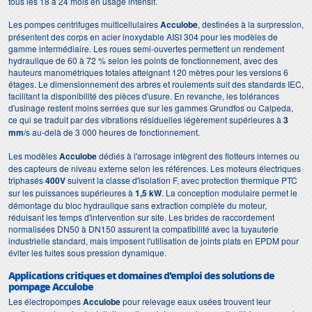
tous les 18 à 24 mois en usage intensif.
Les pompes centrifuges multicellulaires
Acculobe
, destinées à la surpression,
présentent des corps en acier inoxydable AISI 304 pour les modèles de
gamme intermédiaire. Les roues semi-ouvertes permettent un rendement
hydraulique de 60 à 72 % selon les points de fonctionnement, avec des
hauteurs manométriques totales atteignant 120 mètres pour les versions 6
étages. Le dimensionnement des arbres et roulements suit des standards IEC,
facilitant la disponibilité des pièces d'usure. En revanche, les tolérances
d'usinage restent moins serrées que sur les gammes Grundfos ou Calpeda,
ce qui se traduit par des vibrations résiduelles légèrement supérieures à
3
mm
/s au-delà de 3 000 heures de fonctionnement.
Les modèles
Acculobe
dédiés à l'arrosage intègrent des flotteurs internes ou
des capteurs de niveau externe selon les références. Les moteurs électriques
triphasés
400V
suivent la classe d'isolation F, avec protection thermique PTC
sur les puissances supérieures à
1,5 kW
. La conception modulaire permet le
démontage du bloc hydraulique sans extraction complète du moteur,
réduisant les temps d'intervention sur site. Les brides de raccordement
normalisées DN50 à DN150 assurent la compatibilité avec la tuyauterie
industrielle standard, mais imposent l'utilisation de joints plats en EPDM pour
éviter les fuites sous pression dynamique.
Applications critiques et domaines d'emploi des solutions de
pompage Acculobe
Les électropompes
Acculobe
pour relevage eaux usées trouvent leur