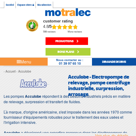
Société
Espace client
Ma sélection
customer rating
4.8
/5
598 reviews
More reviews
PROMOTIONS
BONS PLANS
Nous contacter au :
Menu
DEMANDE DE DEVIS
01 39 97 65 10
Accueil
Acculobe
Acculobe - Electropompe de
relevage, pompe centrifuge
industrielle, surpression,
arrosage
Les pompes
Acculobe
répondent à des besoins industriels précis en matière
de relevage, surpression et transfert de fluides.
La marque, d'origine américaine, s'est imposée dans les années 1970 comme
fournisseur d'équipements robustes pour le traitement des eaux usées et
l'irrigation intensive.
Acculobe
a développé une expertise reconnue dans les électropompes de
Voir plus de détails