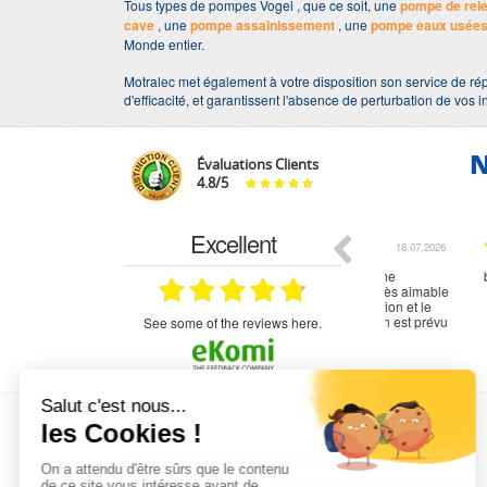
Tous types de pompes Vogel , que ce soit, une
pompe de rel
cave
, une
pompe assainissement
, une
pompe eaux usée
Monde entier.
Motralec met également à votre disposition son service de rép
d'efficacité, et garantissent l'absence de perturbation de vos i
N
Évaluations Clients
4.8
/
5
Excellent
18.07.2026
07.07.2026
ne
bien rien a dire .what else
RAS
très aimable
on et le
n est prévu
see some of the reviews here.
L'EXPERTISE MOTRALEC
Depuis 1976
, nous sommes
les spécialistes numéro 1 en