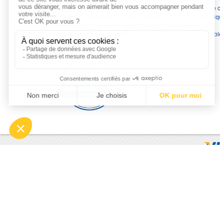
France
en pompes de relevage, station de relevage, pompe 
chauffage, suppression, forage, immergée et moteurs électriq
Nous assurons
la vente, la réparation, l'installation et le
dépannage
, tout en travaillant avec les marques les plus fiab
du marché.
Moyens de paiement
© 2026 - Motralec, All rights reserved. | Création :
Alphalives 