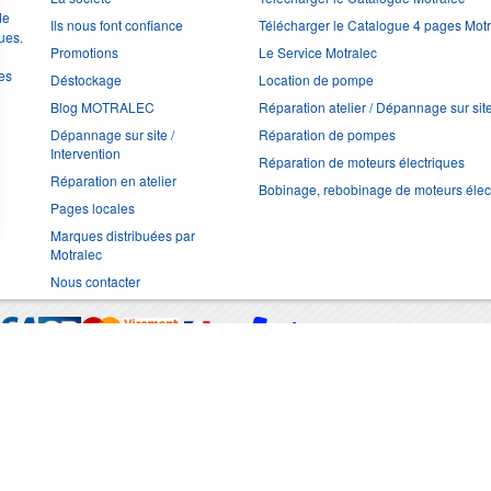
de
Ils nous font confiance
Télécharger le Catalogue 4 pages Mot
ues.
Promotions
Le Service Motralec
les
Déstockage
Location de pompe
Blog MOTRALEC
Réparation atelier / Dépannage sur sit
Dépannage sur site /
Réparation de pompes
Intervention
Réparation de moteurs électriques
Réparation en atelier
Bobinage, rebobinage de moteurs élec
Pages locales
Marques distribuées par
Motralec
Nous contacter
Moyens de trans
Multimédia