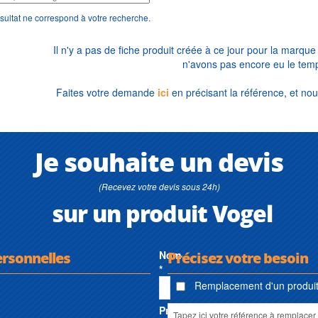
sultat ne correspond à votre recherche.
Il n'y a pas de fiche produit créée à ce jour pour la marqu
n'avons pas encore eu le temp
Faites votre demande
ici
en précisant la référence, et nou
Je souhaite un devis
(Recevez votre devis sous 24h)
sur un produit Vogel
ersonnelles
Nom
Précisez votre besoin
*
Remplacement d'un produit 
Prénom