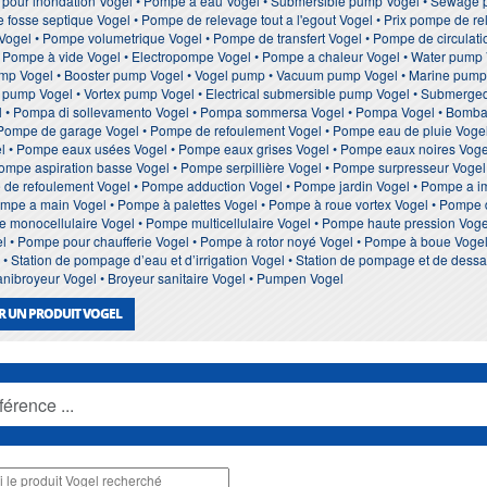
 pour inondation Vogel • Pompe à eau Vogel • Submersible pump Vogel • Sewage
 fosse septique Vogel • Pompe de relevage tout a l'egout Vogel • Prix pompe de re
Vogel • Pompe volumetrique Vogel • Pompe de transfert Vogel • Pompe de circulat
• Pompe à vide Vogel • Electropompe Vogel • Pompe a chaleur Vogel • Water pump Vo
ump Vogel • Booster pump Vogel • Vogel pump • Vacuum pump Vogel • Marine pump V
t pump Vogel • Vortex pump Vogel • Electrical submersible pump Vogel • Submerged 
 • Pompa di sollevamento Vogel • Pompa sommersa Vogel • Pompa Vogel • Bomba 
 Pompe de garage Vogel • Pompe de refoulement Vogel • Pompe eau de pluie Voge
el • Pompe eaux usées Vogel • Pompe eaux grises Vogel • Pompe eaux noires Voge
Pompe aspiration basse Vogel • Pompe serpillière Vogel • Pompe surpresseur Vogel
te de refoulement Vogel • Pompe adduction Vogel • Pompe jardin Vogel • Pompe a
ompe a main Vogel • Pompe à palettes Vogel • Pompe à roue vortex Vogel • Pompe
pe monocellulaire Vogel • Pompe multicellulaire Vogel • Pompe haute pression Vog
l • Pompe pour chaufferie Vogel • Pompe à rotor noyé Vogel • Pompe à boue Vog
 Station de pompage d’eau et d’irrigation Vogel • Station de pompage et de dessa
Sanibroyeur Vogel • Broyeur sanitaire Vogel • Pumpen Vogel
R UN PRODUIT VOGEL