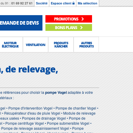
du 91 :
01 69 92 27 61
Société
Espace client
Ma sélection
PROMOTIONS
EMANDE DE DEVIS
BONS PLANS
MOTEUR
PRODUITS
AUTRES
VENTILATION
ÉLECTRIQUE
KÄRCHER
PRODUITS
, de relevage,
e références pour choisir la
pompe Vogel
adaptée à votre
tériaux :
el • Pompe d'intervention Vogel • Pompe de chantier Vogel •
 • Récupérateur d'eau de pluie Vogel • Module de relevage
es eaux usées • Pompes de drainage Vogel • Pompe de
el • Pompe centrifuge Vogel • Pompe submersible Vogel •
 • Pompe de relevage assainissement Vogel • Pompe