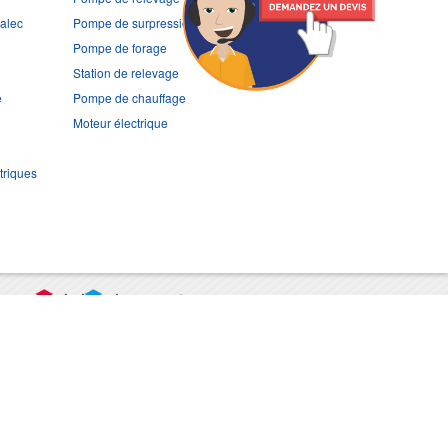
ralec
Pompe de surpression
Pompe de forage
Station de relevage
e
Pompe de chauffage
Moteur électrique
triques
port
CGV
Mentions légales
Contact