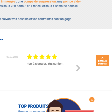
e immergée
, une
pompe de surpression
, une
pompe vide-
bles sous 72h partout en France, et sous 1 semaine dans le
e suivant vos besoins et vos contraintes sont un gage
..
01.07.2026
RETOUR
Commande et délais parfait
Très bon suivi et très bon
EN HAUT
X
TOP PRODUITS
Pompe de relevage