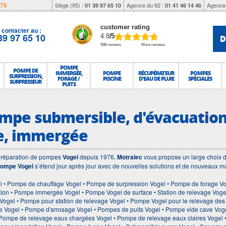
976
Siège (95) :
Agence du 92 :
Agence 
01 39 97 65 10
01 41 46 14 46
customer rating
contacter au :
39 97 65 10
D
4.8
/5
598 reviews
More reviews
POMPE
POMPE DE
IMMERGÉE,
POMPE
RÉCUPÉRATEUR
POMPES
SURPRESSION,
FORAGE /
PISCINE
D'EAU DE PLUIE
SPÉCIALES
SURPRESSEUR
PUITS
ompe submersible, d'évacuation
e, immergée
et réparation de pompes
Vogel
depuis 1976,
Motralec
vous propose un large choix d
ompe Vogel
s’étend jour après jour avec de nouvelles solutions et de nouveaux ma
 • Pompe de chauffage Vogel • Pompe de surpression Vogel • Pompe de forage Vog
on • Pompe immergée Vogel • Pompe Vogel de surface • Station de relevage Vogel
 Vogel • Pompe pour station de relevage Vogel • Pompe Vogel pour le relevage d
ie Vogel • Pompe d'arrosage Vogel • Pompes de puits Vogel • Pompe vide cave Vog
Pompe de relevage eaux chargées Vogel • Pompe de relevage eaux claires Vogel