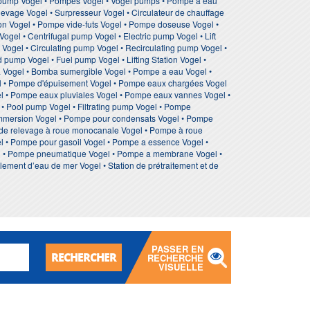
 pump Vogel • Pompes Vogel • Vogel pumps • Pompe à eau
levage Vogel • Surpresseur Vogel • Circulateur de chauffage
ion Vogel • Pompe vide-futs Vogel • Pompe doseuse Vogel •
gel • Centrifugal pump Vogel • Electric pump Vogel • Lift
ogel • Circulating pump Vogel • Recirculating pump Vogel •
pump Vogel • Fuel pump Vogel • Lifting Station Vogel •
Vogel • Bomba sumergible Vogel • Pompe a eau Vogel •
l • Pompe d'épuisement Vogel • Pompe eaux chargées Vogel
l • Pompe eaux pluviales Vogel • Pompe eaux vannes Vogel •
 • Pool pump Vogel • Filtrating pump Vogel • Pompe
 immersion Vogel • Pompe pour condensats Vogel • Pompe
 de relevage à roue monocanale Vogel • Pompe à roue
el • Pompe pour gasoil Vogel • Pompe a essence Vogel •
el • Pompe pneumatique Vogel • Pompe a membrane Vogel •
lement d’eau de mer Vogel • Station de prétraitement et de
PASSER EN
RECHERCHER
RECHERCHE
VISUELLE