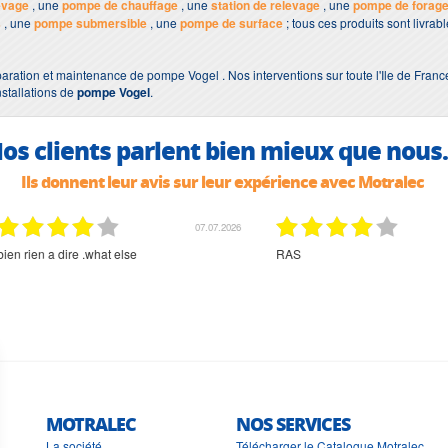
evage
, une
pompe de chauffage
, une
station de relevage
, une
pompe de forag
s
, une
pompe submersible
, une
pompe de surface
; tous ces produits sont livra
aration et maintenance de pompe Vogel . Nos interventions sur toute l'Ile de Franc
nstallations de
pompe Vogel
.
os clients parlent bien mieux que nous.
Ils donnent leur avis sur leur expérience avec Motralec
02.07.2026
02.07.2026
rien à signaler, très content
MOTRALEC
NOS SERVICES
La société
Télécharger le Catalogue Motralec