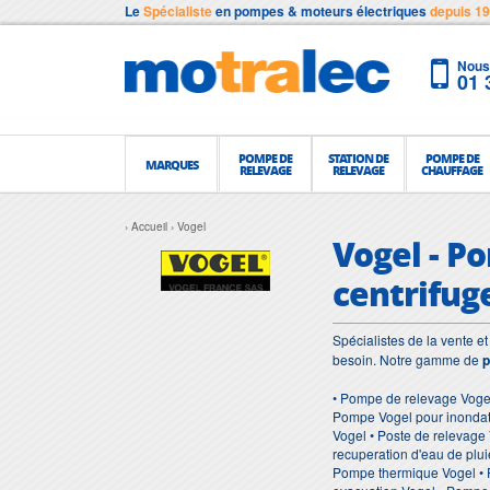
Le
Spécialiste
en pompes & moteurs électriques
depuis 1
Nous 
01 
POMPE DE
STATION DE
POMPE DE
MARQUES
RELEVAGE
RELEVAGE
CHAUFFAGE
Accueil
Vogel
Vogel - P
centrifug
Spécialistes de la vente 
besoin. Notre gamme de
p
• Pompe de relevage Vogel
Pompe Vogel pour inondati
Vogel • Poste de relevage
recuperation d'eau de plu
Pompe thermique Vogel • 