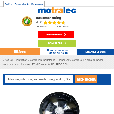
Société
Espace client
Ma sélection
customer rating
4.8
/5
598 reviews
More reviews
PROMOTIONS
BONS PLANS
Nous contacter au :
Menu
DEMANDE DE DEVIS
01 39 97 65 10
Accueil
Ventilation
Ventilation industrielle
France Air
Ventilateur hélicoïde basse
consommation à moteur ECM France Air HÉLIPAC ECM
RECHERCHER