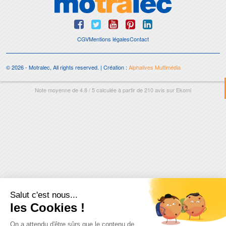
CGV
Mentions légales
Contact
© 2026 - Motralec, All rights reserved. | Création :
Alphalives Multimédia
Note moyenne de
4.8
/
5
calculée à partir de
210
avis sur
Ekomi