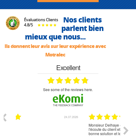
Nos clients
Évaluations Clients
4.8
/
5
parlent bien
mieux que nous...
Ils donnent leur avis sur leur expérience avec
Motralec
Excellent
see some of the reviews here.
07.2026
18.07.2026
Monsieur Delhaye est une personne disponible, à
bien ri
l'écoute du client et très aimable - cherchant toujours la
bonne solution et le matériel convenant à l'usage qui en