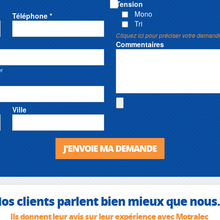
Tension
Mono
Téléphone *
Tri
Cliquez ici pour préciser votre demand
Commentaires
er
Ville
J'ENVOIE MA DEMANDE
os clients parlent bien mieux que nous.
Ils donnent leur avis sur leur expérience avec Motralec