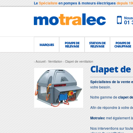
Le
Spécialiste
en pompes & moteurs électriques
depuis 1
Nous 
01 
POMPE DE
STATION DE
POMPE DE
MARQUES
RELEVAGE
RELEVAGE
CHAUFFAGE
Accueil
Ventilation
Clapet de ventilation
Clapet de
Spécialistes de la vente 
votre besoin.
Notre gamme de
clapet de
Afin de répondre à votre 
Motralec
met également à 
Nos interventions sur toute