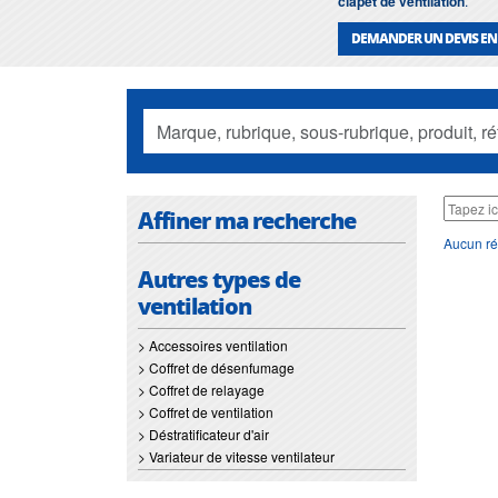
clapet de ventilation
.
DEMANDER UN DEVIS EN
Affiner ma recherche
Aucun ré
Autres types de
ventilation
> Accessoires ventilation
> Coffret de désenfumage
> Coffret de relayage
> Coffret de ventilation
> Déstratificateur d'air
> Variateur de vitesse ventilateur