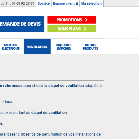
du 91 :
01 69 92 27 61
Société
Espace client
Ma sélection
PROMOTIONS
EMANDE DE DEVIS
BONS PLANS
MOTEUR
PRODUITS
AUTRES
VENTILATION
ÉLECTRIQUE
KÄRCHER
PRODUITS
de références
pour choisir
la clapet de ventilation
adaptée à
tériaux.
stock important de
clapet de ventilation
.
on
.
 garantissent l'absence de perturbation de vos installations de