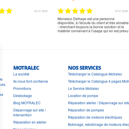
02.07.2026
02.07.2026
rien à signaler, très content
MOTRALEC
NOS SERVICES
La société
Télécharger le Catalogue Motralec
de
Ils nous font confiance
Télécharger le Catalogue 4 pages Mot
ues.
Promotions
Le Service Motralec
les
Déstockage
Location de pompe
Blog MOTRALEC
Réparation atelier / Dépannage sur sit
Dépannage sur site /
Réparation de pompes
Intervention
Réparation de moteurs électriques
Réparation en atelier
Bobinage, rebobinage de moteurs élec