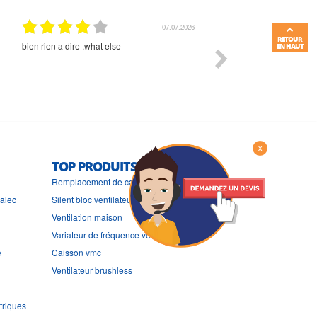
01.07.2026
RETOUR
Commande et délais parfait
Très bon suivi et très bon
EN HAUT
X
TOP PRODUITS
Remplacement de cache ventilateur
ralec
Silent bloc ventilateur
Ventilation maison
Variateur de fréquence ventilateur
e
Caisson vmc
Ventilateur brushless
triques