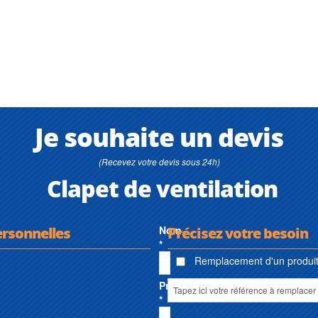
Je souhaite un devis
(Recevez votre devis sous 24h)
Clapet de ventilation
ersonnelles
Nom
Précisez votre besoin
*
Remplacement d'un produit 
Prénom
*