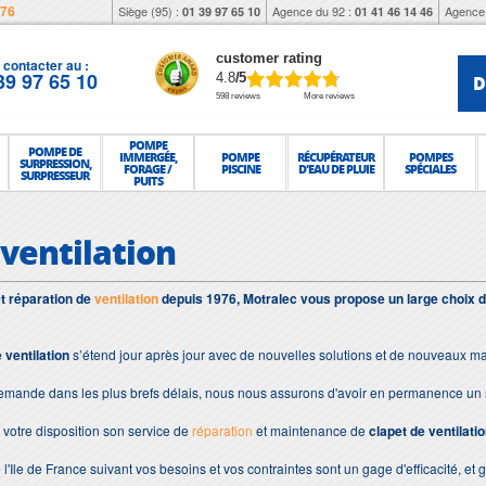
976
Siège (95) :
Agence du 92 :
Agence 
01 39 97 65 10
01 41 46 14 46
customer rating
contacter au :
39 97 65 10
D
4.8
/5
598 reviews
More reviews
POMPE
POMPE DE
IMMERGÉE,
POMPE
RÉCUPÉRATEUR
POMPES
SURPRESSION,
FORAGE /
PISCINE
D'EAU DE PLUIE
SPÉCIALES
SURPRESSEUR
PUITS
 ventilation
et réparation de
ventilation
depuis 1976, Motralec vous propose un large choix 
 ventilation
s’étend jour après jour avec de nouvelles solutions et de nouveaux ma
demande dans les plus brefs délais, nous nous assurons d'avoir en permanence un 
votre disposition son service de
réparation
et maintenance de
clapet de ventilati
 l'Ile de France suivant vos besoins et vos contraintes sont un gage d'efficacité, et