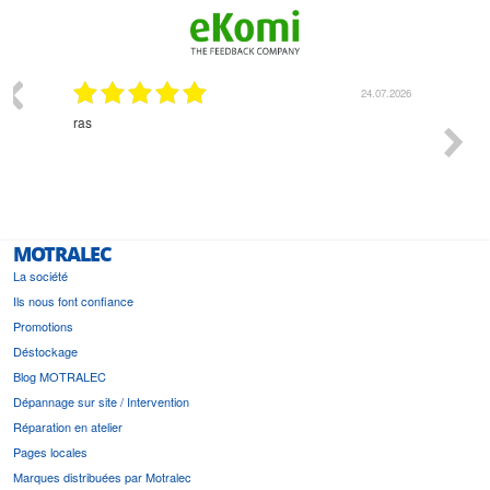
24.07.2026
Monsieur Delhaye est une personne dispon
l'écoute du client et très aimable - cherchan
bonne solution et le matériel convenant à l
est prévu
MOTRALEC
La société
Ils nous font confiance
Promotions
Déstockage
Blog MOTRALEC
Dépannage sur site / Intervention
Réparation en atelier
Pages locales
Marques distribuées par Motralec