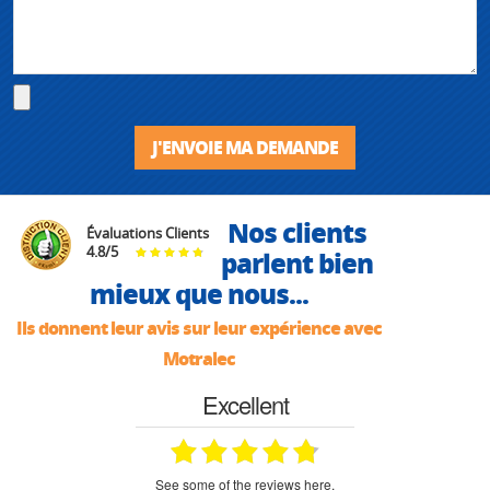
J'ENVOIE MA DEMANDE
Nos clients
Évaluations Clients
4.8
/
5
parlent bien
mieux que nous...
Ils donnent leur avis sur leur expérience avec
Motralec
Excellent
see some of the reviews here.