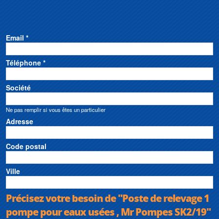
• Accessoires disponibles : réhausses à visser SK2/RE200 et
SK2/RE360
• Hauteur max : 11 m
• Débit max : 18 m3/h
Email *
Téléphone *
Société
Ne pas remplir si vous êtes un particulier
Adresse
Code postal
Ville
Précisez votre besoin de "Poste de relevage 1
pompe pour eaux usées , Mr Pompes SK2/19"