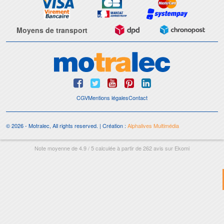
Moyens de transport
CGV
Mentions légales
Contact
© 2026 - Motralec, All rights reserved. | Création :
Alphalives Multimédia
Note moyenne de
4.9
/
5
calculée à partir de
262
avis sur
Ekomi