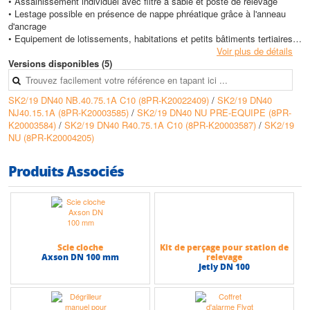
• Assainissement individuel avec filtre à sable et poste de relevage
• Lestage possible en présence de nappe phréatique grâce à l'anneau
d'ancrage
• Equipement de lotissements, habitations et petits bâtiments tertiaires
Voir plus de détails
Avantages
Versions disponibles (5)
• Conformité à la norme européenne EN 12050-2 pour les eaux usées
domestiques
SK2/19 DN40 NB.40.75.1A C10 (8PR-K20022409)
/
SK2/19 DN40
• Cuve polyéthylène haute densité traitée anti-UV pour une excellente
NJ40.15.1A (8PR-K20003585)
/
SK2/19 DN40 NU PRE-EQUIPE (8PR-
durabilité
K20003584)
/
SK2/19 DN40 R40.75.1A C10 (8PR-K20003587)
/
SK2/19
• Grande capacité de 360 litres permettant de limiter les démarrages de
NU (8PR-K20004205)
la pompe
• Modèle 1 pompe disponible nu, pré-équipé ou entièrement équipé avec
pompe Vortex
Produits Associés
• Entrées supplémentaires facilitées grâce aux méplats intégrés sur la
hauteur du poste
Conception
• Cuve en polyéthylène haute densité traitée anti-UV de 360 litres
• Anneau d'ancrage moulé dans la masse diamètre 650 mm pour le
Scie cloche
Kit de perçage pour station de
lestage
Axson DN 100 mm
relevage
• Deux trous de diamètre 10 mm dans l'anneau d'ancrage pour fixation
Jetly DN 100
sur dalle
• Couvercle à visser en polyéthylène haute densité vert gazon avec joint
torique