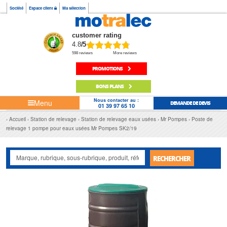
Société
Espace client
Ma sélection
customer rating
4.8
/5
598 reviews
More reviews
PROMOTIONS
BONS PLANS
Nous contacter au :
Menu
DEMANDE DE DEVIS
01 39 97 65 10
Accueil
Station de relevage
Station de relevage eaux usées
Mr Pompes
Poste de
relevage 1 pompe pour eaux usées Mr Pompes SK2/19
RECHERCHER