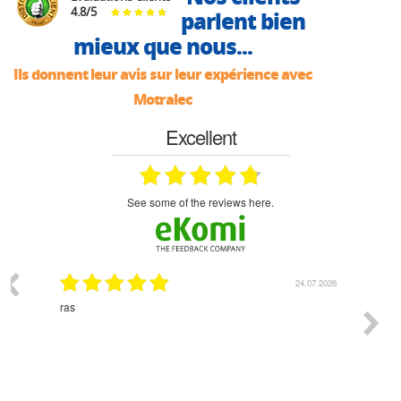
4.8
/
5
parlent bien
mieux que nous...
Ils donnent leur avis sur leur expérience avec
Motralec
Excellent
see some of the reviews here.
24.07.2026
ras
Monsieur Delh
l'écoute du cl
bonne solutio
est prévu