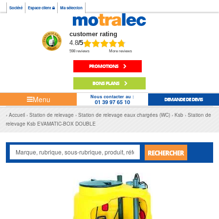
Société
Espace client
Ma sélection
customer rating
4.8
/5
598 reviews
More reviews
PROMOTIONS
BONS PLANS
Nous contacter au :
Menu
DEMANDE DE DEVIS
01 39 97 65 10
Accueil
Station de relevage
Station de relevage eaux chargées (WC)
Ksb
Station de
relevage Ksb EVAMATIC-BOX DOUBLE
RECHERCHER