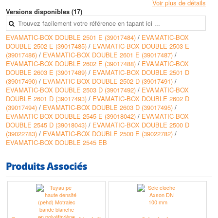
• Fonctionnement automatique
Voir plus de détails
• Hydraulique imbouchable de type vortex ou dilacératrice
Versions disponibles (17)
• L’utilisation de la pompe n’est pas autorisée dans les pays imposant la
protection antidéflagrante pour le pompage des eaux vannes
EVAMATIC-BOX DOUBLE 2501 E (39017484)
/
EVAMATIC-BOX
DOUBLE 2502 E (39017485)
/
EVAMATIC-BOX DOUBLE 2503 E
Conception
(39017486)
/
EVAMATIC-BOX DOUBLE 2601 E (39017487)
/
Les cuves Evamatic–Box double sont équipées :
EVAMATIC-BOX DOUBLE 2602 E (39017488)
/
EVAMATIC-BOX
• Cuve monobloc en polyéthylène haute densité traitée anti U.V, volume
DOUBLE 2603 E (39017489)
/
EVAMATIC-BOX DOUBLE 2501 D
500 l.
(39017490)
/
EVAMATIC-BOX DOUBLE 2502 D (39017491)
/
• 1 couvercle Ø 530 mm
EVAMATIC-BOX DOUBLE 2503 D (39017492)
/
EVAMATIC-BOX
• 2 manchettes Ø 100 avec joint pour l’arrivée des eaux et la ventilation
DOUBLE 2601 D (39017493)
/
EVAMATIC-BOX DOUBLE 2602 D
• 2 conduites de refoulement en PVC pression diamètre nominal Ø 50 ou
(39017494)
/
EVAMATIC-BOX DOUBLE 2603 D (39017495)
/
65
EVAMATIC-BOX DOUBLE 2545 E (39018042)
/
EVAMATIC-BOX
• 1 jeu de passe–fil
DOUBLE 2545 D (39018043)
/
EVAMATIC-BOX DOUBLE 2500 D
• 2 groupes électropompes submersibles transportables permettant un
(39022783)
/
EVAMATIC-BOX DOUBLE 2500 E (39022782)
/
démontage rapide et facile (Ama–Porter 5 – –NE, 5 – – ND, 6 – – NE, 6
EVAMATIC-BOX DOUBLE 2545 EB
– – ND ou S 545)
• 3 interrupteurs à flotteurs, 2 assurant le fonctionnement automatique de
la station,1 pour l’alarme (alarme à commander séparément)
Produits Associés
• Pour tous les modèles, 1 coffret commande série AC, conforme à la
norme NF C 15.100
• EN 12 050-1
Options
• Pompe à main