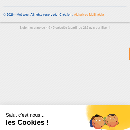
© 2026 - Motralec, All rights reserved. | Création :
Alphalives Multimédia
Note moyenne de
4.9
/
5
calculée à partir de
262
avis sur
Ekomi