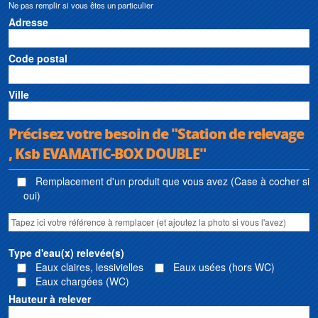
Ne pas remplir si vous êtes un particulier
Adresse
Code postal
Ville
Précisez votre besoin de "Station de relevage
, Ksb EVAMATIC-BOX DOUBLE"
Remplacement d'un produit que vous avez (Case à cocher si
oui)
Type d'eau(x) relevée(s)
Eaux claires, lessivielles
Eaux usées (hors WC)
Eaux chargées (WC)
Hauteur à relever