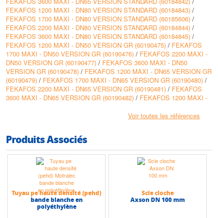
FEKAFOS 3600 MAXI - DN65 VERSION STANDARD (60184842)
/
• Raccords et accessoires inclus pour une installation rapide et facile
FEKAFOS 1200 MAXI - DN80 VERSION STANDARD (60184843)
/
• Système anti-odeurs et sécurité anti-intrusion, garantissant un
FEKAFOS 1700 MAXI - DN80 VERSION STANDARD (60185606)
/
environnement propre et hygiénique
FEKAFOS 2200 MAXI - DN80 VERSION STANDARD (60184844)
/
• Versions disponibles avec grilles, paniers filtrants et cadres de fixation
FEKAFOS 3600 MAXI - DN80 VERSION STANDARD (60184845)
/
pour une meilleure adaptation aux besoins spécifiques
FEKAFOS 1200 MAXI - DN50 VERSION GR (60190475)
/
FEKAFOS
1700 MAXI - DN50 VERSION GR (60190476)
/
FEKAFOS 2200 MAXI -
Conception
DN50 VERSION GR (60190477)
/
FEKAFOS 3600 MAXI - DN50
• Cuve en polyéthylène haute densité, résistante aux hydrocarbures et
VERSION GR (60190478)
/
FEKAFOS 1200 MAXI - DN65 VERSION GR
agents chimiques
(60190479)
/
FEKAFOS 1700 MAXI - DN65 VERSION GR (60190480)
/
• Entrées : DN125 / DN160
FEKAFOS 2200 MAXI - DN65 VERSION GR (60190481)
/
FEKAFOS
• Ventilation : DN50
3600 MAXI - DN65 VERSION GR (60190482)
/
FEKAFOS 1200 MAXI -
• Sorties : 2xDN50 / 2xDN65 / 2xDN80
DN80 VERSION GR (60190483)
/
FEKAFOS 1700 MAXI - DN80
• Température maximale du liquide : +55°C
VERSION GR (60190484)
/
FEKAFOS 2200 MAXI - DN80 VERSION GR
• Installation : Extérieure ou enterrée, avec possibilité de charge piétonne
Voir toutes les références
(60190485)
/
FEKAFOS 3600 MAXI - DN80 VERSION GR (60190486)
/
(100 kg) ou charge roulante (D400 avec accessoire complémentaire)
FEKAFOS 1200 MAXI - DN50 VERSION CV (60190464)
/
FEKAFOS
Produits Associés
1700 MAXI - DN50 VERSION CV (60190465)
/
FEKAFOS 2200 MAXI -
Caractéristiques techniques
DN50 VERSION CV (60190466)
/
FEKAFOS 3600 MAXI - DN50
• Capacité : 1200 à 3600 Litres
VERSION CV (60190413)
/
FEKAFOS 1200 MAXI - DN65 VERSION CV
• Température max du fluide : +55°C
(60190468)
/
FEKAFOS 1700 MAXI - DN65 VERSION CV (60190469)
/
• Installation : Enterrée ou hors-sol
FEKAFOS 2200 MAXI - DN65 VERSION CV (60190470)
/
FEKAFOS
• Hauteur max (HMT) : 40 m
3600 MAXI - DN65 VERSION CV (60190471)
/
FEKAFOS 1200 MAXI -
• Débit max : 100 m3/h
Tuyau pe haute densité (pehd)
Scie cloche
DN80 VERSION CV (60190472)
/
FEKAFOS 1700 MAXI - DN80
bande blanche en
Axson DN 100 mm
VERSION CV (60190473)
/
FEKAFOS 2200 MAXI - DN80 VERSION CV
polyéthylène
(60190474)
/
FEKAFOS 3600 MAXI - DN80 VERSION CV (60190414)
/