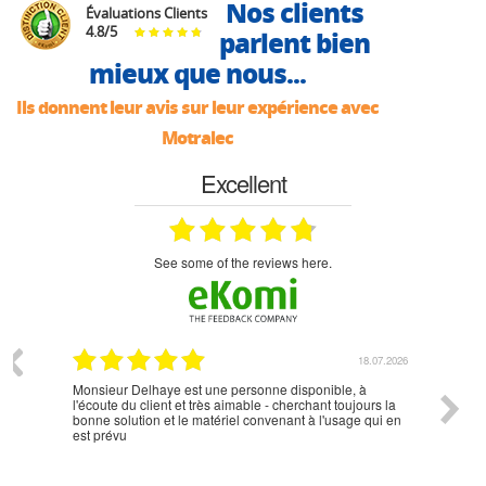
Nos clients
Évaluations Clients
4.8
/
5
parlent bien
mieux que nous...
Ils donnent leur avis sur leur expérience avec
Motralec
Excellent
see some of the reviews here.
07.2026
18.07.2026
Monsieur Delhaye est une personne disponible, à
bien ri
l'écoute du client et très aimable - cherchant toujours la
bonne solution et le matériel convenant à l'usage qui en
est prévu