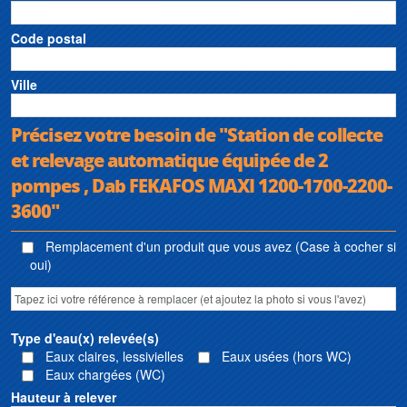
Code postal
Ville
Précisez votre besoin de "Station de collecte
et relevage automatique équipée de 2
pompes , Dab FEKAFOS MAXI 1200-1700-2200-
3600"
Remplacement d'un produit que vous avez (Case à cocher si
oui)
Type d'eau(x) relevée(s)
Eaux claires, lessivielles
Eaux usées (hors WC)
Eaux chargées (WC)
Hauteur à relever