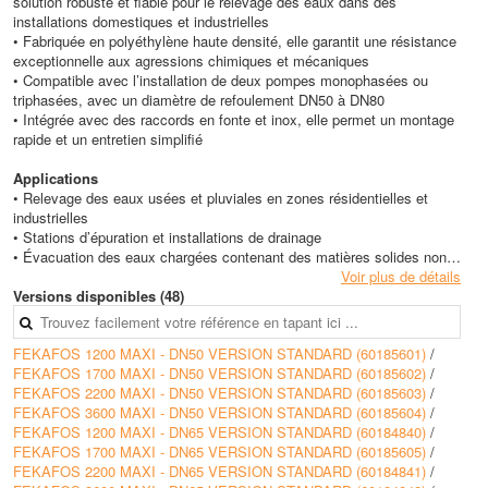
solution robuste et fiable pour le relevage des eaux dans des
installations domestiques et industrielles
• Fabriquée en polyéthylène haute densité, elle garantit une résistance
exceptionnelle aux agressions chimiques et mécaniques
• Compatible avec l’installation de deux pompes monophasées ou
triphasées, avec un diamètre de refoulement DN50 à DN80
• Intégrée avec des raccords en fonte et inox, elle permet un montage
rapide et un entretien simplifié
Applications
• Relevage des eaux usées et pluviales en zones résidentielles et
industrielles
• Stations d’épuration et installations de drainage
• Évacuation des eaux chargées contenant des matières solides non
filamenteuses
Voir plus de détails
• Pompage des eaux de pluie et d’infiltration dans les sous-sols et
Versions disponibles (48)
parkings
FEKAFOS 1200 MAXI - DN50 VERSION STANDARD (60185601)
/
Avantages
FEKAFOS 1700 MAXI - DN50 VERSION STANDARD (60185602)
/
• Capacité de stockage élevée, idéale pour des installations nécessitant
FEKAFOS 2200 MAXI - DN50 VERSION STANDARD (60185603)
/
une gestion optimisée des eaux
FEKAFOS 3600 MAXI - DN50 VERSION STANDARD (60185604)
/
• Matériau en polyéthylène haute densité, assurant une grande
FEKAFOS 1200 MAXI - DN65 VERSION STANDARD (60184840)
/
résistance chimique et mécanique
FEKAFOS 1700 MAXI - DN65 VERSION STANDARD (60185605)
/
• Compatibilité avec plusieurs pompes, permettant une flexibilité selon
FEKAFOS 2200 MAXI - DN65 VERSION STANDARD (60184841)
/
les besoins de débit et hauteur manométrique