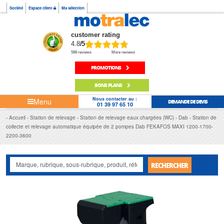
Société
Espace client
Ma sélection
customer rating
4.8
/5
598 reviews
More reviews
PROMOTIONS
BONS PLANS
Nous contacter au :
Menu
DEMANDE DE DEVIS
01 39 97 65 10
Accueil
Station de relevage
Station de relevage eaux chargées (WC)
Dab
Station de
collecte et relevage automatique équipée de 2 pompes Dab FEKAFOS MAXI 1200-1700-
2200-3600
RECHERCHER