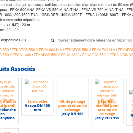
e pompé : chargé avec corps solides en suspension d’un diamètre max de 50 mm 
 pour : FEKA 600MNA, FEKA VS-550 M-NA /T-NA - FEKA VS-750 M-NA /T-NA - FE
 1000/1200/1600 TNA – GRINDER 1400M/1800T – FEKA 1400M/1800T – FEKA 
 à commander séparément
r max (HMT) : 23 m
max : 39 m3/h
 disponibles (9)
S 550
/
FEKAFOS 550 2 FEKA 600 N.A
/
FEKAFOS 550 2 FEKA 700 N.A
/
FEKAFOS
 550 2 FEKA 1400
/
FEKAFOS 550 2 FEKA 1800
/
FEKAFOS 550 2 FEKA GRIND
uits Associés
 pe haute
Scie cloche
Kit de perçage
Dégrilleur
té (pehd)
Axson DN 100
pour station de
manuel pour
 blanche
mm
relevage
station de
en
Jetly DN 100
relevage
F
éthylène
Jetly PO / 150