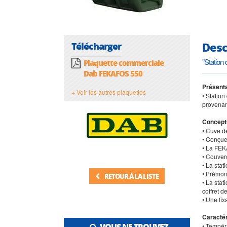
Desc
Télécharger
"Statio
Plaquette commerciale
Dab FEKAFOS 550
Présenta
+ Voir les autres plaquettes
• Statio
provenan
Concept
• Cuve d
• Conçue
• La FEK
• Couver
• La stat
• Prémon
RETOUR À LA LISTE
• La sta
coffret 
• Une fi
Caractér
VOUS NE TROUVEZ
• Tempér