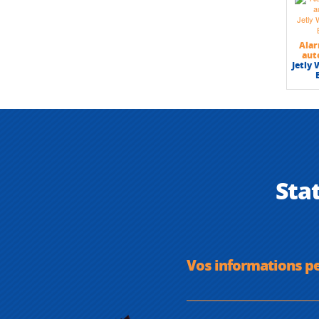
Ala
au
Jetly
Sta
Vos informations p