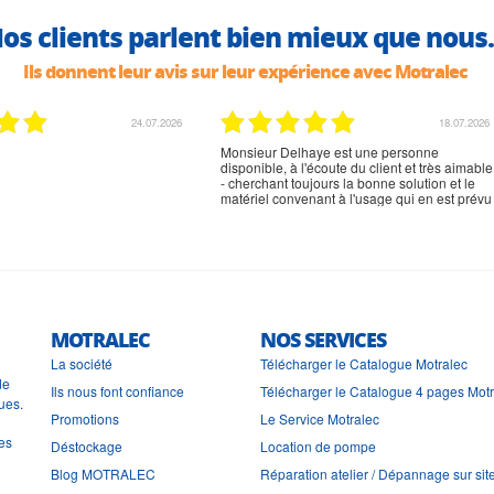
os clients parlent bien mieux que nous.
Ils donnent leur avis sur leur expérience avec Motralec
02.07.2026
02.07.2026
rien à signaler, très content
MOTRALEC
NOS SERVICES
La société
Télécharger le Catalogue Motralec
de
Ils nous font confiance
Télécharger le Catalogue 4 pages Mot
ues.
Promotions
Le Service Motralec
les
Déstockage
Location de pompe
Blog MOTRALEC
Réparation atelier / Dépannage sur sit