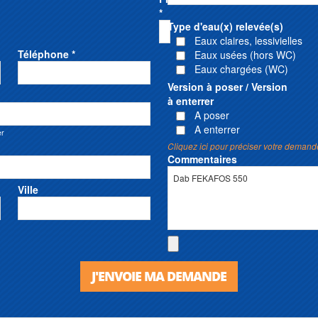
*
Type d'eau(x) relevée(s)
Eaux claires, lessivielles
Téléphone *
Eaux usées (hors WC)
Eaux chargées (WC)
Version à poser / Version
à enterrer
A poser
A enterrer
er
Cliquez ici pour préciser votre demand
Commentaires
Ville
J'ENVOIE MA DEMANDE