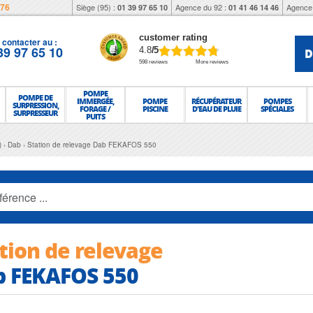
976
Siège (95) :
Agence du 92 :
Agence 
01 39 97 65 10
01 41 46 14 46
customer rating
contacter au :
39 97 65 10
D
4.8
/5
598 reviews
More reviews
POMPE
POMPE DE
IMMERGÉE,
POMPE
RÉCUPÉRATEUR
POMPES
SURPRESSION,
FORAGE /
PISCINE
D'EAU DE PLUIE
SPÉCIALES
SURPRESSEUR
PUITS
)
Dab
Station de relevage Dab FEKAFOS 550
tion de relevage
b FEKAFOS 550