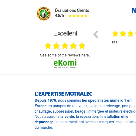
N
Évaluations Clients
4.8
/
5
Excellent
18.07.2026
07.07.2026
ne
bien rien a dire .what else
RAS
très aimable
on et le
n est prévu
see some of the reviews here.
L'EXPERTISE MOTRALEC
Depuis 1976
, nous sommes
les spécialistes numéro 1 en
France
en pompes de relevage, station de relevage, pompe 
chauffage, suppression, forage, immergée et moteurs électriq
Nous assurons
la vente, la réparation, l'installation et le
dépannage
, tout en travaillant avec les marques les plus fiab
du marché.