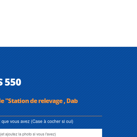
S 550
e "Station de relevage , Dab
que vous avez (Case à cocher si oui)