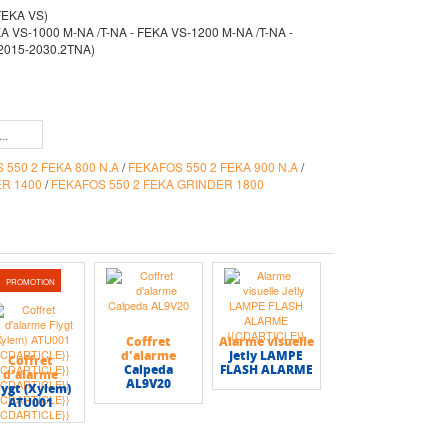
(FEKA VS)
KA VS-1000 M-NA /T-NA - FEKA VS-1200 M-NA /T-NA -
2015-2030.2TNA)
 550 2 FEKA 800 N.A
/
FEKAFOS 550 2 FEKA 900 N.A
/
ER 1400
/
FEKAFOS 550 2 FEKA GRINDER 1800
PROMOTION
Coffret
Alarme visuelle
d'alarme
Jetly LAMPE
Coffret
Calpeda
FLASH ALARME
d'alarme
AL9V20
lygt (Xylem)
ATU001