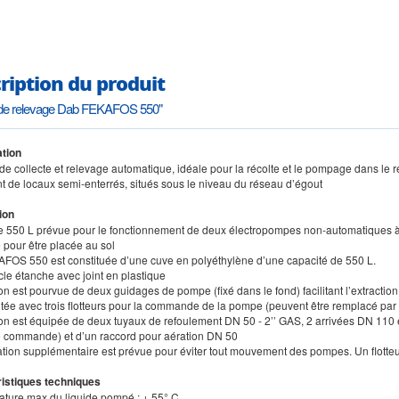
ription du produit
n de relevage Dab FEKAFOS 550"
tion
n de collecte et relevage automatique, idéale pour la récolte et le pompage dans 
t de locaux semi-enterrés, situés sous le niveau du réseau d’égout
ion
e 550 L prévue pour le fonctionnement de deux électropompes non-automatiques
 pour être placée au sol
AFOS 550 est constituée d’une cuve en polyéthylène d’une capacité de 550 L.
cle étanche avec joint en plastique
ion est pourvue de deux guidages de pompe (fixé dans le fond) facilitant l’extraction
tée avec trois flotteurs pour la commande de la pompe (peuvent être remplacé pa
tion est équipée de deux tuyaux de refoulement DN 50 - 2’’ GAS, 2 arrivées DN 110 
de commande) et d’un raccord pour aération DN 50
xation supplémentaire est prévue pour éviter tout mouvement des pompes. Un flotteu
istiques techniques
ature max du liquide pompé : + 55° C