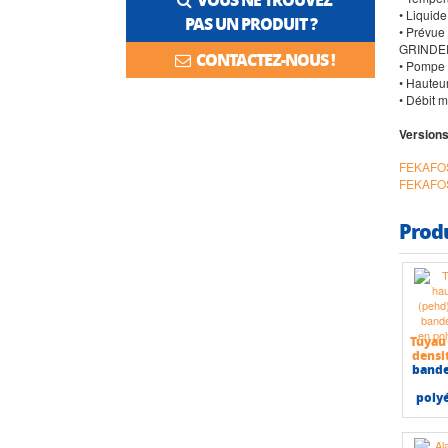
• Liquid
PAS UN PRODUIT ?
• Prévue
GRINDER
CONTACTEZ-NOUS !
• Pompe
• Hauteu
• Débit 
Versions
FEKAFO
FEKAFOS
Prod
Tuyau
densi
bande
poly