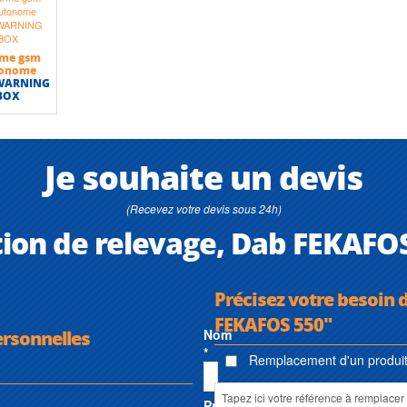
rme gsm
tonome
 WARNING
BOX
Je souhaite un devis
(Recevez votre devis sous 24h)
tion de relevage, Dab FEKAFO
Précisez votre besoin d
FEKAFOS 550"
ersonnelles
Nom
*
Remplacement d'un produit 
Prénom