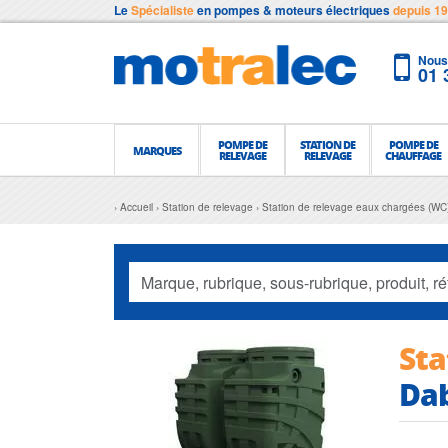
Le
Spécialiste
en pompes & moteurs électriques
depuis 1
Nous 
01 
POMPE DE
STATION DE
POMPE DE
MARQUES
RELEVAGE
RELEVAGE
CHAUFFAGE
Accueil
Station de relevage
Station de relevage eaux chargées (WC
Sta
Da