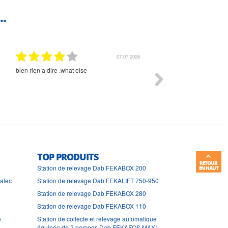
..
01.07.2026
Commande et délais parfait
Très bon suivi et très bon
TOP PRODUITS
RETOUR
Station de relevage Dab FEKABOX 200
EN HAUT
ralec
Station de relevage Dab FEKALIFT 750-950
Station de relevage Dab FEKABOX 280
Station de relevage Dab FEKABOX 110
e
Station de collecte et relevage automatique
équipée de 2 pompes Dab FEKAFOS MAXI