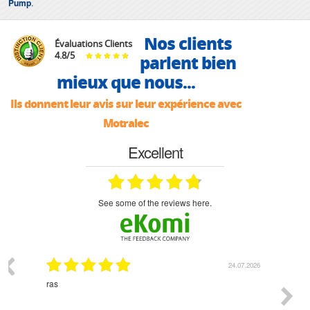
Pump
.
Nos clients
Évaluations Clients
4.8
/
5
parlent bien
mieux que nous...
Ils donnent leur avis sur leur expérience avec
Motralec
Excellent
see some of the reviews here.
03.2026
24.07.2026
n
ras
Monsie
 géré
l'écout
le
bonne 