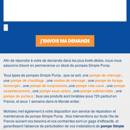
J'ENVOIE MA DEMANDE
Afin de répondre à votre de demande dans les plus brefs délais, nous nous
assurons d'avoir en permanence un stock de pompes Simple Pump.
Tous types de pompes Simple Pump , que ce soit, une
pompe de relevage
,
une
pompe de chauffage
, une
station de relevage
, une
pompe de forage
immergée
, une
pompe de surpression
, une
pompe vide-cave
, une
pompe
assainissement
, une
pompe eaux usées
, une
pompe submersible
, une
pompe de surface
; tous ces produits sont livrables sous 72h partout en
France, et sous 1 semaine dans le Monde entier.
Motralec met également à votre disposition son service de réparation et
maintenance de pompe Simple Pump . Nos interventions sur toute l'Ile de
France suivant vos besoins et vos contraintes sont un gage d'efficacité, et
garantissent l'absence de perturbation de vos installations de
pompe Simple