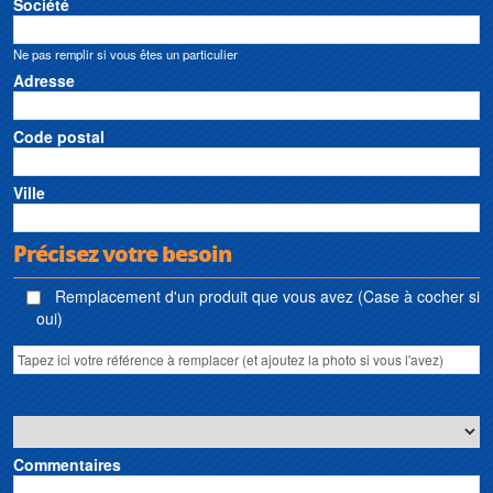
Société
membrane Simple Pump • Station de pompage Simple Pump • Station de
pompage d’eau et d’irrigation Simple Pump • Station de pompage et de
Ne pas remplir si vous êtes un particulier
dessalement d’eau de mer Simple Pump • Station de prétraitement et de
traitement d’eau Simple Pump • Sanibroyeur Simple Pump • Broyeur sanitaire
Adresse
Simple Pump • Pumpen Simple Pump
Code postal
Ville
Précisez votre besoin
Remplacement d'un produit que vous avez (Case à cocher si
oui)
Commentaires