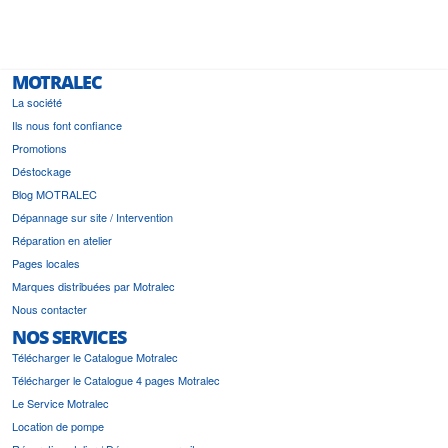
i a été
est pr
MOTRALEC
La société
Ils nous font confiance
Promotions
Déstockage
Blog MOTRALEC
Dépannage sur site / Intervention
Réparation en atelier
Pages locales
Marques distribuées par Motralec
Nous contacter
NOS SERVICES
Télécharger le Catalogue Motralec
Télécharger le Catalogue 4 pages Motralec
Le Service Motralec
Location de pompe