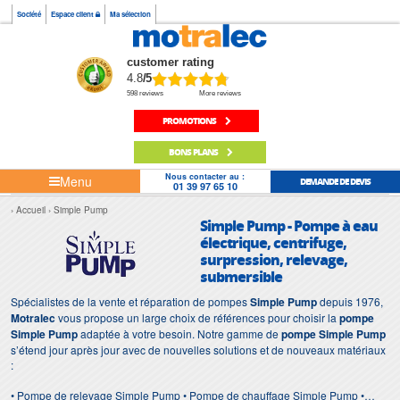
Société
Espace client
Ma sélection
customer rating
4.8
/5
598 reviews
More reviews
PROMOTIONS
BONS PLANS
Nous contacter au :
Menu
DEMANDE DE DEVIS
01 39 97 65 10
Accueil
Simple Pump
Simple Pump - Pompe à eau
électrique, centrifuge,
surpression, relevage,
submersible
Spécialistes de la vente et réparation de pompes
Simple Pump
depuis 1976,
Motralec
vous propose un large choix de références pour choisir la
pompe
Simple Pump
adaptée à votre besoin. Notre gamme de
pompe Simple Pump
s’étend jour après jour avec de nouvelles solutions et de nouveaux matériaux
:
• Pompe de relevage Simple Pump • Pompe de chauffage Simple Pump •