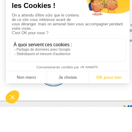
L'EXPERTISE MOTRALEC
Depuis 1976
, nous sommes
les spécialistes numéro 1 en
France
en pompes de relevage, station de relevage, pompe 
chauffage, suppression, forage, immergée et moteurs électriq
Nous assurons
la vente, la réparation, l'installation et le
dépannage
, tout en travaillant avec les marques les plus fiab
du marché.
Moyens de paiement