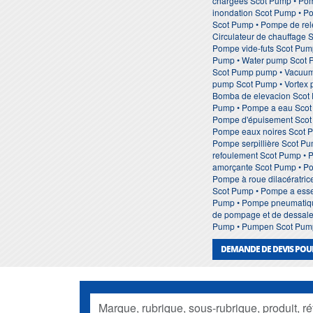
chargées Scot Pump • Pom
inondation Scot Pump • 
Scot Pump • Pompe de rele
Circulateur de chauffage 
Pompe vide-futs Scot Pum
Pump • Water pump Scot Pu
Scot Pump pump • Vacuum 
pump Scot Pump • Vortex 
Bomba de elevacion Scot
Pump • Pompe a eau Scot 
Pompe d'épuisement Scot
Pompe eaux noires Scot P
Pompe serpillière Scot P
refoulement Scot Pump • 
amorçante Scot Pump • Po
Pompe à roue dilacératri
Scot Pump • Pompe a esse
Pump • Pompe pneumatique
de pompage et de dessalem
Pump • Pumpen Scot Pum
DEMANDE DE DEVIS POU