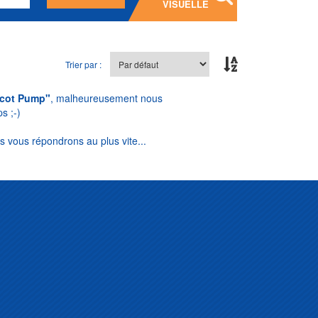
VISUELLE
Trier par :
cot Pump"
, malheureusement nous
s ;-)
s vous répondrons au plus vite...