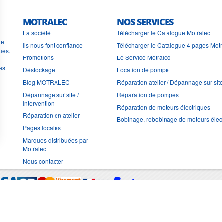
MOTRALEC
NOS SERVICES
La société
Télécharger le Catalogue Motralec
de
Ils nous font confiance
Télécharger le Catalogue 4 pages Mot
ues.
Promotions
Le Service Motralec
les
Déstockage
Location de pompe
Blog MOTRALEC
Réparation atelier / Dépannage sur sit
Dépannage sur site /
Réparation de pompes
Intervention
Réparation de moteurs électriques
Réparation en atelier
Bobinage, rebobinage de moteurs élec
Pages locales
Marques distribuées par
Motralec
Nous contacter
Moyens de trans