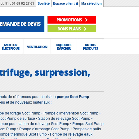
du 91 :
01 69 92 27 61
Société
Espace client
Ma sélection
PROMOTIONS
EMANDE DE DEVIS
BONS PLANS
MOTEUR
PRODUITS
AUTRES
VENTILATION
ÉLECTRIQUE
KÄRCHER
PRODUITS
rifuge, surpression,
oix de références pour choisir la
pompe Scot Pump
ions et de nouveaux matériaux :
e de forage Scot Pump • Pompe d'intervention Scot Pump •
t Pump de surface • Station de relevage Scot Pump •
Pompe pour station de relevage Scot Pump • Pompe Scot Pump
Scot Pump • Pompe d'arrosage Scot Pump • Pompes de puits
Pompe thermique Scot Pump • Pompe de relevage eaux