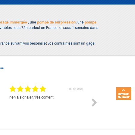
orage immergée
, une
pompe de surpression
, une
pompe
livrables sous 72h partout en France, et sous 1 semaine dans
France suivant vos besoins et vos contraintes sont un gage
..
01.07.2026
RETOUR
Commande et délais parfait
Très bon suivi et très bon
EN HAUT