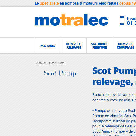
Le
Spécialiste
en pompes & moteurs électriques
depuis 1
Nous 
01 
POMPE DE
STATION DE
POMPE DE
MARQUES
RELEVAGE
RELEVAGE
CHAUFFAGE
Accueil
Scot Pump
Scot Pump
relevage,
Spécialistes de la vente 
adaptée à votre besoin. 
• Pompe de relevage Scot
Pompe de chantier Scot P
Récupérateur d'eau de pl
pour le relevage des eau
Scot Pump • Pompe vide c