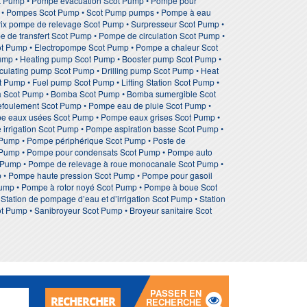
ot Pump • Pompe evacuation Scot Pump • Pompe pour
 • Pompes Scot Pump • Scot Pump pumps • Pompe à eau
rix pompe de relevage Scot Pump • Surpresseur Scot Pump •
 de transfert Scot Pump • Pompe de circulation Scot Pump •
ot Pump • Electropompe Scot Pump • Pompe a chaleur Scot
 Pump • Heating pump Scot Pump • Booster pump Scot Pump •
ulating pump Scot Pump • Drilling pump Scot Pump • Heat
Pump • Fuel pump Scot Pump • Lifting Station Scot Pump •
 Scot Pump • Bomba Scot Pump • Bomba sumergible Scot
foulement Scot Pump • Pompe eau de pluie Scot Pump •
e eaux usées Scot Pump • Pompe eaux grises Scot Pump •
rrigation Scot Pump • Pompe aspiration basse Scot Pump •
 Pump • Pompe périphérique Scot Pump • Poste de
 Pump • Pompe pour condensats Scot Pump • Pompe auto
t Pump • Pompe de relevage à roue monocanale Scot Pump •
p • Pompe haute pression Scot Pump • Pompe pour gasoil
ump • Pompe à rotor noyé Scot Pump • Pompe à boue Scot
tion de pompage d’eau et d’irrigation Scot Pump • Station
t Pump • Sanibroyeur Scot Pump • Broyeur sanitaire Scot
PASSER EN
RECHERCHER
RECHERCHE