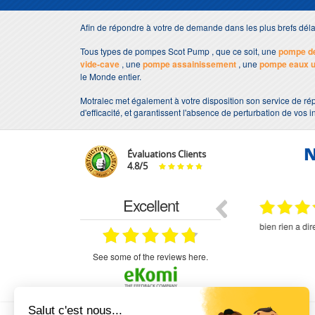
Afin de répondre à votre de demande dans les plus brefs dé
Tous types de pompes Scot Pump , que ce soit, une
pompe de
vide-cave
, une
pompe assainissement
, une
pompe eaux 
le Monde entier.
Motralec met également à votre disposition son service de ré
d'efficacité, et garantissent l'absence de perturbation de vos i
N
Évaluations Clients
4.8
/
5
Excellent
18.07.2026
07.07.2026
ne
bien rien a dire .what else
RAS
très aimable
on et le
n est prévu
see some of the reviews here.