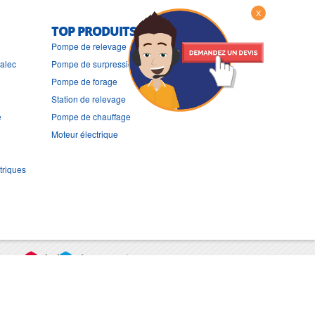
X
TOP PRODUITS
Pompe de relevage
ralec
Pompe de surpression
Pompe de forage
Station de relevage
e
Pompe de chauffage
Moteur électrique
triques
port
CGV
Mentions légales
Contact