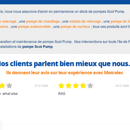
lais, nous nous assurons d'avoir en permanence un stock de pompes Scot Pump.
 relevage
, une
pompe de chauffage
, une
station de relevage
, une
pompe de f
usées
, une
pompe submersible
, une
pompe de surface
; tous ces produits sont 
paration et maintenance de pompe Scot Pump . Nos interventions sur toute l'Ile de 
nstallations de
pompe Scot Pump
.
os clients parlent bien mieux que nous.
Ils donnent leur avis sur leur expérience avec Motralec
02.07.2026
02.07.2026
rien à signaler, très content