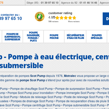
976
Siège (95) :
Agence du 92 :
Agence 
01 39 97 65 10
01 41 46 14 46
customer rating
contacter au :
39 97 65 10
D
4.8
/5
598 reviews
More reviews
POMPE
POMPE DE
IMMERGÉE,
POMPE
RÉCUPÉRATEUR
POMPES
SURPRESSION,
FORAGE /
PISCINE
D'EAU DE PLUIE
SPÉCIALES
SURPRESSEUR
PUITS
 - Pompe à eau électrique, cent
 submersible
et réparation de pompes
Scot Pump
depuis 1976,
Motralec
vous propose un large ch
Notre gamme de
pompe Scot Pump
s’étend jour après jour avec de nouvelles solut
 Pump • Pompe de chauffage Scot Pump • Pompe de surpression Scot Pump • Pomp
ump • Pompe Scot Pump pour inondation • Pompe immergée Scot Pump • Pompe Sco
uie Scot Pump • Module de relevage Scot Pump • Poste de relevage Scot Pump • 
x usées • Pompes de drainage Scot Pump • Pompe de recuperation d'eau de pluie 
ave Scot Pump • Pompe centrifuge Scot Pump • Pompe submersible Scot Pump • 