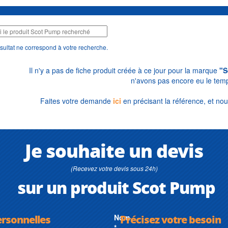
sultat ne correspond à votre recherche.
Il n'y a pas de fiche produit créée à ce jour pour la marque
"S
n'avons pas encore eu le temp
Faites votre demande
ici
en précisant la référence, et nou
Je souhaite un devis
(Recevez votre devis sous 24h)
sur un produit Scot Pump
ersonnelles
Nom
Précisez votre besoin
*