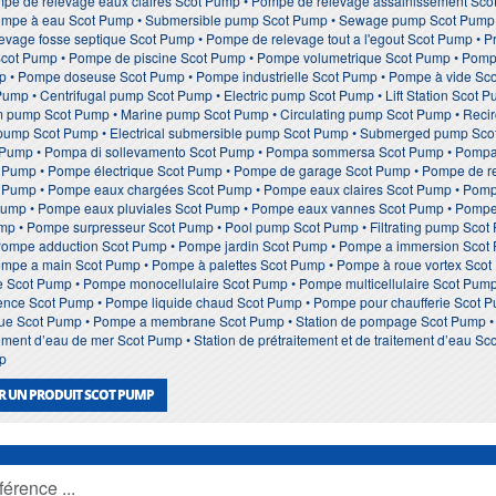
pe de relevage eaux claires Scot Pump • Pompe de relevage assainissement Sc
Pompe à eau Scot Pump • Submersible pump Scot Pump • Sewage pump Scot Pump
vage fosse septique Scot Pump • Pompe de relevage tout a l'egout Scot Pump • P
Scot Pump • Pompe de piscine Scot Pump • Pompe volumetrique Scot Pump • Pompe
p • Pompe doseuse Scot Pump • Pompe industrielle Scot Pump • Pompe à vide Sc
mp • Centrifugal pump Scot Pump • Electric pump Scot Pump • Lift Station Scot
pump Scot Pump • Marine pump Scot Pump • Circulating pump Scot Pump • Recirc
pump Scot Pump • Electrical submersible pump Scot Pump • Submerged pump Scot 
 Pump • Pompa di sollevamento Scot Pump • Pompa sommersa Scot Pump • Pompa
Pump • Pompe électrique Scot Pump • Pompe de garage Scot Pump • Pompe de re
 Pump • Pompe eaux chargées Scot Pump • Pompe eaux claires Scot Pump • Pomp
ump • Pompe eaux pluviales Scot Pump • Pompe eaux vannes Scot Pump • Pompe i
ump • Pompe surpresseur Scot Pump • Pool pump Scot Pump • Filtrating pump Scot
Pompe adduction Scot Pump • Pompe jardin Scot Pump • Pompe a immersion Scot
mpe a main Scot Pump • Pompe à palettes Scot Pump • Pompe à roue vortex Sco
ce Scot Pump • Pompe monocellulaire Scot Pump • Pompe multicellulaire Scot Pum
nce Scot Pump • Pompe liquide chaud Scot Pump • Pompe pour chaufferie Scot P
 Scot Pump • Pompe a membrane Scot Pump • Station de pompage Scot Pump • Sta
ent d’eau de mer Scot Pump • Station de prétraitement et de traitement d’eau Sco
p
R UN PRODUIT SCOT PUMP