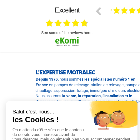
Excellent
18.07.2026
07.07.2026
ne
bien rien a dire .what else
RAS
très aimable
on et le
n est prévu
see some of the reviews here.
L'EXPERTISE MOTRALEC
Depuis 1976
, nous sommes
les spécialistes numéro 1 en
France
en pompes de relevage, station de relevage, pompe 
chauffage, suppression, forage, immergée et moteurs électriq
Nous assurons
la vente, la réparation, l'installation et le
dépannage
, tout en travaillant avec les marques les plus fiab
du marché.