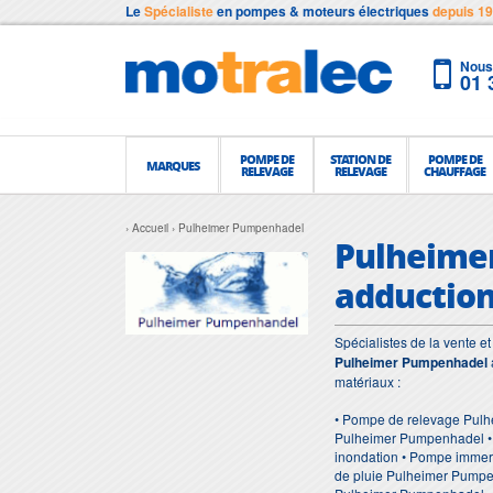
Le
Spécialiste
en pompes & moteurs électriques
depuis 1
Nous 
01 
POMPE DE
STATION DE
POMPE DE
MARQUES
RELEVAGE
RELEVAGE
CHAUFFAGE
Accueil
Pulheimer Pumpenhadel
Pulheimer
adduction
Spécialistes de la vente 
Pulheimer Pumpenhadel
matériaux :
• Pompe de relevage Pul
Pulheimer Pumpenhadel •
inondation • Pompe immer
de pluie Pulheimer Pumpe