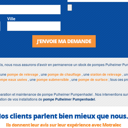
Ville
J'ENVOIE MA DEMANDE
élais, nous nous assurons d'avoir en permanence un stock de pompes Pulheimer P
, une
pompe de relevage
, une
pompe de chauffage
, une
station de relevage
, u
ompe eaux usées
, une
pompe submersible
, une
pompe de surface
; tous ces pr
paration et maintenance de pompe Pulheimer Pumpenhadel . Nos interventions sur to
ation de vos installations de
pompe Pulheimer Pumpenhadel
.
os clients parlent bien mieux que nous.
Ils donnent leur avis sur leur expérience avec Motralec