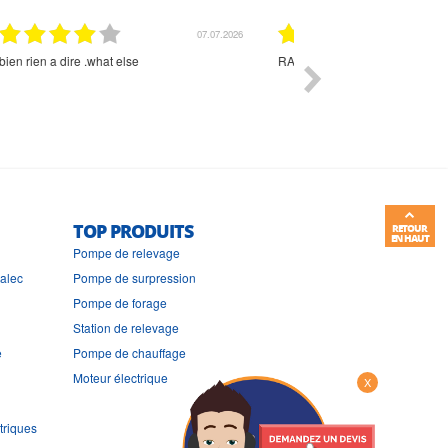
01.07.2026
Commande et délais parfait
Très bon suivi et très bon
TOP PRODUITS
RETOUR
EN HAUT
Pompe de relevage
ralec
Pompe de surpression
Pompe de forage
Station de relevage
e
Pompe de chauffage
Moteur électrique
X
triques