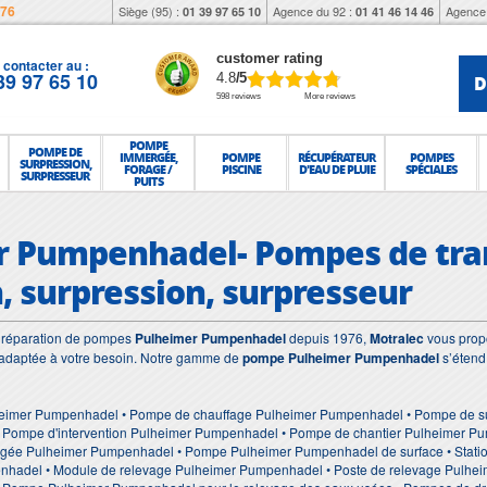
976
Siège (95) :
Agence du 92 :
Agence 
01 39 97 65 10
01 41 46 14 46
customer rating
contacter au :
39 97 65 10
D
4.8
/5
598 reviews
More reviews
POMPE
POMPE DE
IMMERGÉE,
POMPE
RÉCUPÉRATEUR
POMPES
SURPRESSION,
FORAGE /
PISCINE
D'EAU DE PLUIE
SPÉCIALES
SURPRESSEUR
PUITS
 Pumpenhadel- Pompes de trans
, surpression, surpresseur
et réparation de pompes
Pulheimer Pumpenhadel
depuis 1976,
Motralec
vous propo
adaptée à votre besoin. Notre gamme de
pompe Pulheimer Pumpenhadel
s’étend
heimer Pumpenhadel • Pompe de chauffage Pulheimer Pumpenhadel • Pompe de s
 Pompe d'intervention Pulheimer Pumpenhadel • Pompe de chantier Pulheimer 
gée Pulheimer Pumpenhadel • Pompe Pulheimer Pumpenhadel de surface • Statio
nhadel • Module de relevage Pulheimer Pumpenhadel • Poste de relevage Pulhei