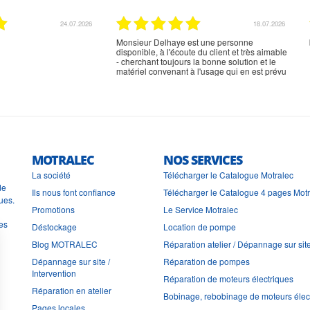
02.07.2026
02.07.2026
rien à signaler, très content
MOTRALEC
NOS SERVICES
La société
Télécharger le Catalogue Motralec
de
Ils nous font confiance
Télécharger le Catalogue 4 pages Mot
ues.
Promotions
Le Service Motralec
les
Déstockage
Location de pompe
Blog MOTRALEC
Réparation atelier / Dépannage sur sit
Dépannage sur site /
Réparation de pompes
Intervention
Réparation de moteurs électriques
Réparation en atelier
Bobinage, rebobinage de moteurs élec
Pages locales