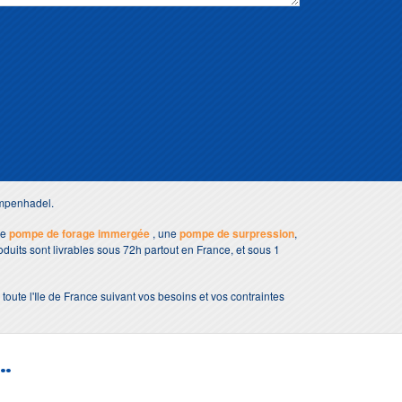
umpenhadel.
ne
pompe de forage immergée
, une
pompe de surpression
,
oduits sont livrables sous 72h partout en France, et sous 1
ute l'Ile de France suivant vos besoins et vos contraintes
..