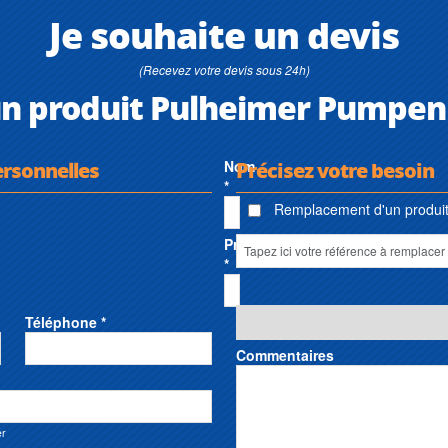
Je souhaite un devis
(Recevez votre devis sous 24h)
un produit Pulheimer Pumpen
ersonnelles
Nom
Précisez votre besoin
*
Remplacement d'un produit 
Prénom
*
Téléphone *
Commentaires
er