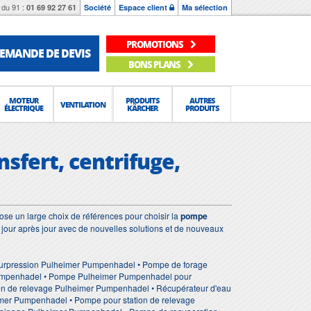
du 91 :
01 69 92 27 61
Société
Espace client
Ma sélection
PROMOTIONS
EMANDE DE DEVIS
BONS PLANS
MOTEUR
PRODUITS
AUTRES
VENTILATION
ÉLECTRIQUE
KÄRCHER
PRODUITS
fert, centrifuge,
se un large choix de références pour choisir la
pompe
 jour après jour avec de nouvelles solutions et de nouveaux
urpression Pulheimer Pumpenhadel • Pompe de forage
Pumpenhadel • Pompe Pulheimer Pumpenhadel pour
n de relevage Pulheimer Pumpenhadel • Récupérateur d'eau
mer Pumpenhadel • Pompe pour station de relevage