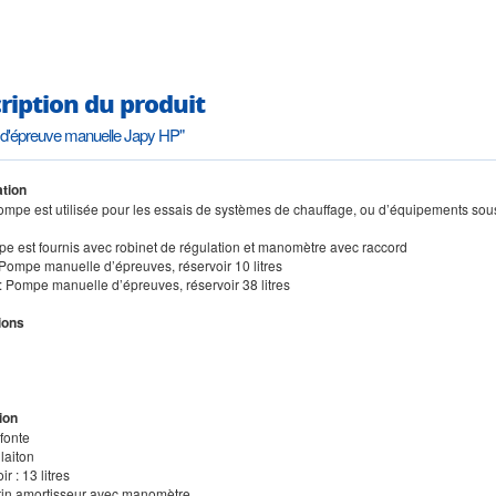
ription du produit
d'épreuve manuelle Japy HP"
tion
ompe est utilisée pour les essais de systèmes de chauffage, ou d’équipements sous p
pe est fournis avec robinet de régulation et manomètre avec raccord
 Pompe manuelle d’épreuves, réservoir 10 litres
: Pompe manuelle d’épreuves, réservoir 38 litres
ions
ion
 fonte
 laiton
r : 13 litres
tin amortisseur avec manomètre