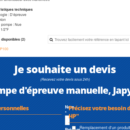
istiques techniques
logie : D’épreuve
 Non
e pompe : Nue
: 1/2"F
 disponibles (2)
P100
Je souhaite un devis
(Recevez votre devis sous 24h)
mpe d'épreuve manuelle, Jap
ersonnelles
Nom
Précisez votre besoin 
*
HP"
Remplacement d'un produit 
Prénom