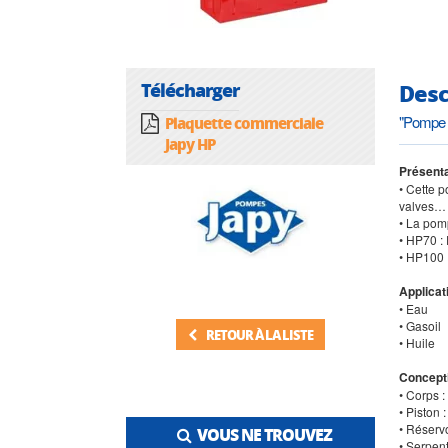
Télécharger
Desc
"Pompe 
Plaquette commerciale
Japy HP
Présenta
• Cette p
valves…
• La pom
• HP70 :
• HP100 
Applicat
• Eau
• Gasoil
RETOUR À LA LISTE
• Huile
Concept
• Corps :
• Piston :
• Réservoi
VOUS NE TROUVEZ
• Serpen