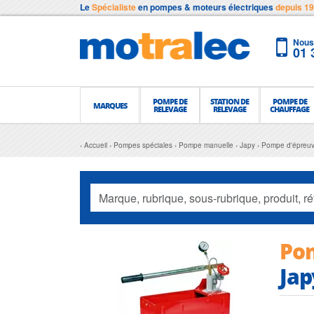
Le
Spécialiste
en pompes & moteurs électriques
depuis 1
Nous 
01 
POMPE DE
STATION DE
POMPE DE
MARQUES
RELEVAGE
RELEVAGE
CHAUFFAGE
Accueil
Pompes spéciales
Pompe manuelle
Japy
Pompe d'épreuv
Po
Jap