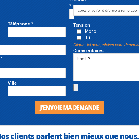
*
Téléphone *
Tension
Mono
Tri
Cliquez ici pour préciser votre demand
Commentaires
er
Ville
J'ENVOIE MA DEMANDE
os clients parlent bien mieux que nous.