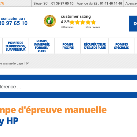
976
Siège (95) :
Agence du 92 :
Agence 
01 39 97 65 10
01 41 46 14 46
customer rating
contacter au :
39 97 65 10
D
4.8
/5
598 reviews
More reviews
POMPE
POMPE DE
IMMERGÉE,
POMPE
RÉCUPÉRATEUR
POMPES
SURPRESSION,
FORAGE /
PISCINE
D'EAU DE PLUIE
SPÉCIALES
SURPRESSEUR
PUITS
e manuelle Japy HP
mpe d'épreuve manuelle
y HP