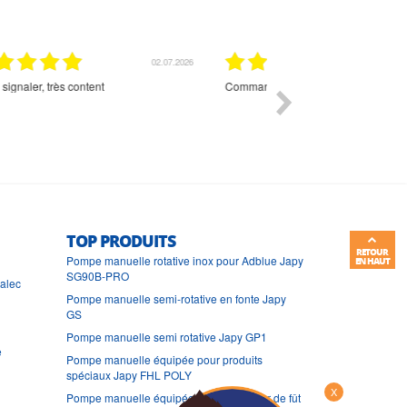
01.07.2026
Commande et délais parfait
Très bon suivi et très bon
TOP PRODUITS
RETOUR
Pompe manuelle rotative inox pour Adblue Japy
EN HAUT
SG90B-PRO
ralec
Pompe manuelle semi-rotative en fonte Japy
GS
Pompe manuelle semi rotative Japy GP1
e
Pompe manuelle équipée pour produits
spéciaux Japy FHL POLY
X
Pompe manuelle équipée de transvaseur de fût