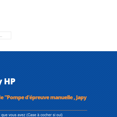
y HP
de "Pompe d'épreuve manuelle , Japy
que vous avez (Case à cocher si oui)