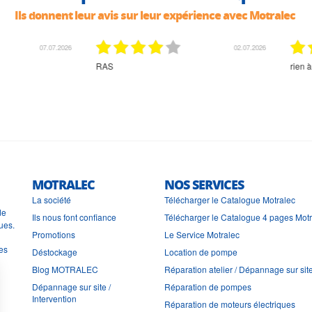
Ils donnent leur avis sur leur expérience avec Motralec
02.07.2026
02.07.2026
rien à signaler, très content
MOTRALEC
NOS SERVICES
La société
Télécharger le Catalogue Motralec
de
Ils nous font confiance
Télécharger le Catalogue 4 pages Mot
ues.
Promotions
Le Service Motralec
les
Déstockage
Location de pompe
Blog MOTRALEC
Réparation atelier / Dépannage sur sit
Dépannage sur site /
Réparation de pompes
Intervention
Réparation de moteurs électriques