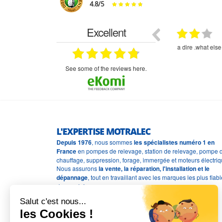
4.8
/
5
Excellent
18.07.2026
07.07.2026
ne
bien rien a dire .what else
RAS
très aimable
on et le
n est prévu
see some of the reviews here.
L'EXPERTISE MOTRALEC
Depuis 1976
, nous sommes
les spécialistes numéro 1 en
France
en pompes de relevage, station de relevage, pompe 
chauffage, suppression, forage, immergée et moteurs électriq
Nous assurons
la vente, la réparation, l'installation et le
dépannage
, tout en travaillant avec les marques les plus fiab
du marché.