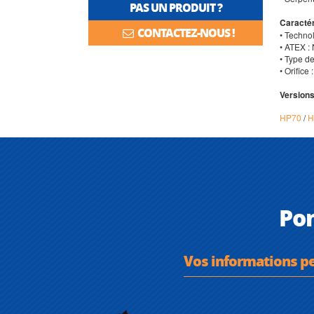
PAS UN PRODUIT ?
Caractér
CONTACTEZ-NOUS !
• Techno
• ATEX :
• Type d
• Orifice 
Versions
HP70
/
H
Po
Vos informations p