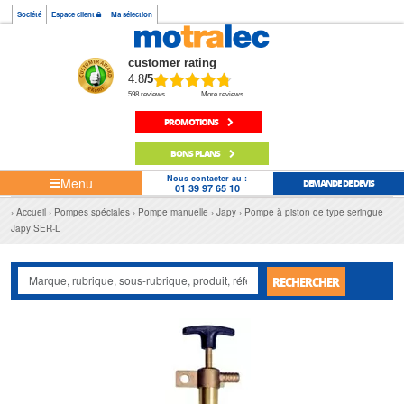
Société
Espace client
Ma sélection
customer rating
4.8
/5
598 reviews
More reviews
PROMOTIONS
BONS PLANS
Nous contacter au :
Menu
DEMANDE DE DEVIS
01 39 97 65 10
Accueil
Pompes spéciales
Pompe manuelle
Japy
Pompe à piston de type seringue
Japy SER-L
RECHERCHER