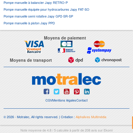
Pompe manuelle à balancier Japy RETRO-P
Pompe manuelle équipée pour hydrocarbures Japy FAT-SO
Pompe manuelle semi rotative Japy GP2-SR-SP
Pompe manuelle à piston Japy PPD
Moyens de paiement
Moyens de transport
CGV
Mentions légales
Contact
© 2026 - Motralec, All rights reserved. | Création :
Alphalives Multimédia
Note moyenne de
4.8
/
5
calculée à partir de
208
avis sur
Ekomi