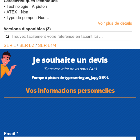
Caractéristiques techniques
• Technologie : À piston
• ATEX : Non
• Type de pompe : Nue
• Orifice : 12 mm, M 1/4"
Voir plus de détails
• Débit max : 4 l/min
Versions disponibles (3)
SER-L
/
SER-L-Z
/
SER-L-1/4
Je souhaite un devis
(Recevez votre devis sous 24h)
Pompe à piston de type seringue, Japy SER-L
Vos informations personnelles
Email *