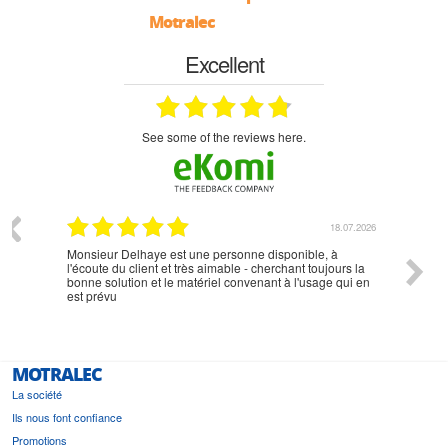
Motralec
Excellent
see some of the reviews here.
07.2026
18.07.2026
Monsieur Delhaye est une personne disponible, à
bien ri
l'écoute du client et très aimable - cherchant toujours la
bonne solution et le matériel convenant à l'usage qui en
est prévu
MOTRALEC
La société
Ils nous font confiance
Promotions