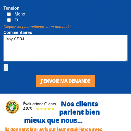
Tension
Mono
Tri
Cliquez ici pour préciser votre demande
Commentaires
J'ENVOIE MA DEMANDE
Nos clients
Évaluations Clients
4.8
/
5
parlent bien
mieux que nous...
Ils donnent leur avis sur leur expérience avec