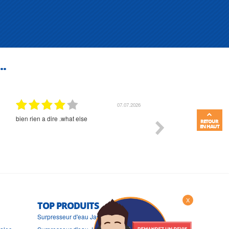
..
01.07.2026
Commande et délais parfait
Très bon suivi et très bon
RETOUR
EN HAUT
X
TOP PRODUITS
Surpresseur d'eau Japy JEJ12SP24