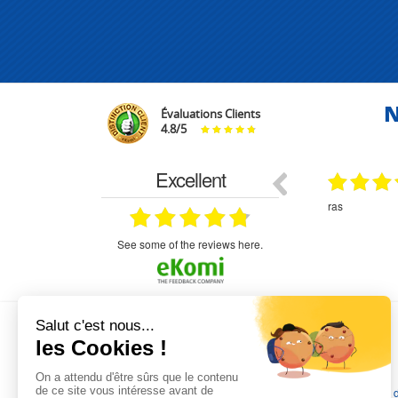
N
Évaluations Clients
4.8
/
5
Excellent
18.07.2026
07.07.2026
ne
bien rien a dire .what else
RAS
très aimable
on et le
n est prévu
see some of the reviews here.
L'EXPERTISE MOTRALEC
Depuis 1976
, nous sommes
les spécialistes numéro 1 en
France
en pompes de relevage, station de relevage, pompe 