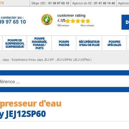
976
Siège (95) :
Agence du 92 :
Agence 
01 39 97 65 10
01 41 46 14 46
customer rating
contacter au :
39 97 65 10
D
4.8
/5
598 reviews
More reviews
POMPE
POMPE DE
IMMERGÉE,
POMPE
RÉCUPÉRATEUR
POMPES
SURPRESSION,
FORAGE /
PISCINE
D'EAU DE PLUIE
SPÉCIALES
SURPRESSEUR
PUITS
Japy
Surpresseur d'eau Japy JEJ-SP
JEJ12SP60 (JEJ12SP60-)
presseur d'eau
y JEJ12SP60