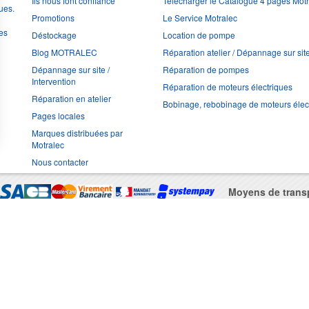
Ils nous font confiance
Télécharger le Catalogue 4 pages Mot
ues.
Promotions
Le Service Motralec
les
Déstockage
Location de pompe
Blog MOTRALEC
Réparation atelier / Dépannage sur sit
Dépannage sur site /
Réparation de pompes
Intervention
Réparation de moteurs électriques
Réparation en atelier
Bobinage, rebobinage de moteurs élec
Pages locales
Marques distribuées par
Motralec
Nous contacter
Moyens de trans
Multimédia