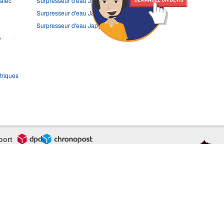
ralec
Surpresseur d'eau Japy JEJ13SP24
Surpresseur d'eau Japy JEJC2SP60
Surpresseur d'eau Japy JEJ12SP100
e
triques
port
CGV
Mentions légales
Contact