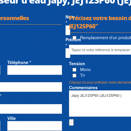
ersonnelles
Nom
Précisez votre besoin 
*
JEJ12SP60"
Remplacement d'un produit 
Prénom
*
Téléphone *
Tension
Mono
Tri
Cliquez ici pour préciser votre demand
Commentaires
er
Ville