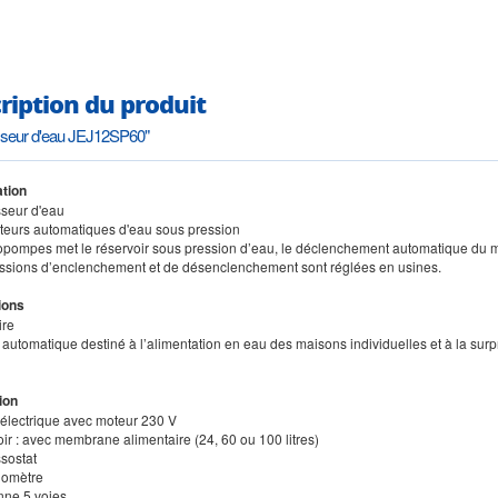
ription du produit
sseur d'eau JEJ12SP60"
tion
sseur d'eau
buteurs automatiques d'eau sous pression
tropompes met le réservoir sous pression d’eau, le déclenchement automatique du mot
essions d’enclenchement et de désenclenchement sont réglées en usines.
ions
ire
automatique destiné à l’alimentation en eau des maisons individuelles et à la surpr
ion
électrique avec moteur 230 V
ir : avec membrane alimentaire (24, 60 ou 100 litres)
ssostat
nomètre
nne 5 voies