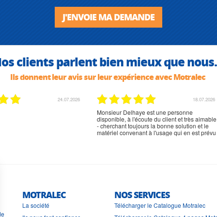
J'ENVOIE MA DEMANDE
os clients parlent bien mieux que nous.
Ils donnent leur avis sur leur expérience avec Motralec
02.07.2026
02.07.2026
rien à signaler, très content
MOTRALEC
NOS SERVICES
La société
Télécharger le Catalogue Motralec
de