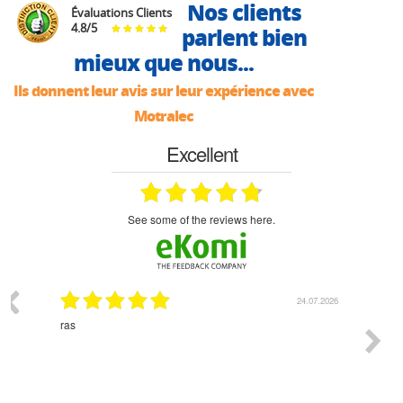
Nos clients
Évaluations Clients
4.8
/
5
parlent bien
mieux que nous...
Ils donnent leur avis sur leur expérience avec
Motralec
Excellent
see some of the reviews here.
07.2026
18.07.2026
Monsieur Delhaye est une personne disponible, à
bien ri
l'écoute du client et très aimable - cherchant toujours la
bonne solution et le matériel convenant à l'usage qui en
est prévu