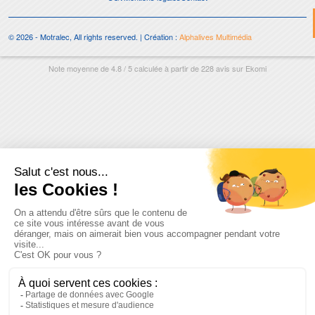
© 2026 - Motralec, All rights reserved. | Création :
Alphalives Multimédia
Note moyenne de
4.8
/
5
calculée à partir de
228
avis sur
Ekomi