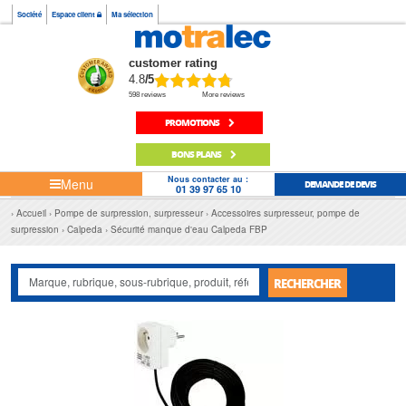
Société
Espace client
Ma sélection
customer rating
4.8
/5
598 reviews
More reviews
PROMOTIONS
BONS PLANS
Nous contacter au :
Menu
DEMANDE DE DEVIS
01 39 97 65 10
Accueil
Pompe de surpression, surpresseur
Accessoires surpresseur, pompe de
surpression
Calpeda
Sécurité manque d'eau Calpeda FBP
RECHERCHER