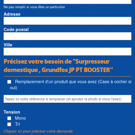
Ne pas remplir si vous êtes un particulier
Adresse
Code postal
Ville
Précisez votre besoin de "Surpresseur
domestique , Grundfos JP PT BOOSTER"
Remplacement d'un produit que vous avez (Case à cocher si
oui)
Tension
Mono
Tri
Cliquez ici pour préciser votre demande