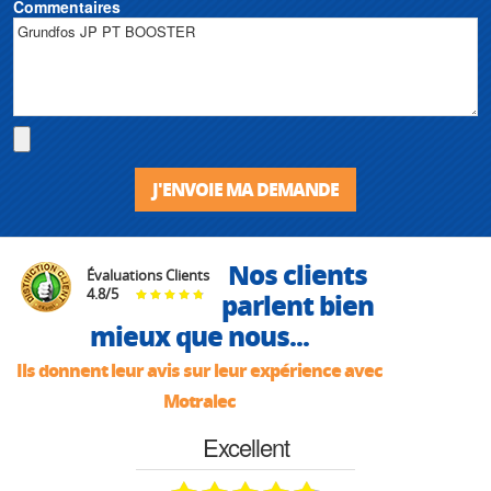
Commentaires
J'ENVOIE MA DEMANDE
Nos clients
Évaluations Clients
4.8
/
5
parlent bien
mieux que nous...
Ils donnent leur avis sur leur expérience avec
Motralec
Excellent