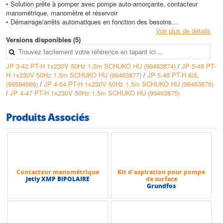
• Solution prête à pomper avec pompe auto-amorçante, contacteur
manométrique, manomètre et réservoir
• Démarrage/arrêts automatiques en fonction des besoins
• Réduction des démarrages intempestifs en cas de faible consommation
Voir plus de détails
ou de micro fuites.
Versions disponibles (5)
• Réduction des coups de béliers dans la tuyauterie
JP 3-42 PT-H 1x230V 50Hz 1,5m SCHUKO HU (99463874)
/
JP 5-48 PT-
Conception
H 1x230V 50Hz 1,5m SCHUKO HU (99463877)
/
JP 5-48 PT-H 60L
• Groupe composé d’une pompe (JP ou CM), d’un réservoir à
(99594666)
/
JP 4-54 PT-H 1x230V 50Hz 1,5m SCHUKO HU (99463876)
diaphragme, d’un contacteur manométrique et d’un manomètre.
/
JP 4-47 PT-H 1x230V 50Hz 1,5m SCHUKO HU (99463875)
• Pompe auto-amorçante (JP), se référer aux caractéristiques de pompes
JP
Produits Associés
Caractéristiques techniques
• Pression de service max : 6 bars
• Température du liquide pompé : de 0°C à +60°C
• Hauteur d’aspiration maxi : 8 m
• Niveau de pression sonore : de 56 dB(A) à 81 dB(A) suivant modèle et
point de fonctionnement
Contacteur manométrique
Kit d'aspiration pour pompe
• Hauteur max (HMT) : 50 m
Jetly XMP BIPOLAIRE
de surface
• Débit max : 5,3 m3/h
Grundfos