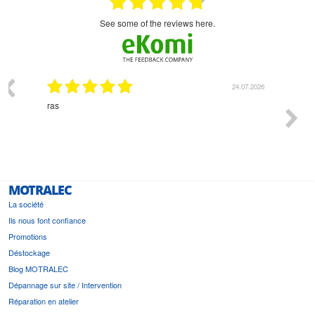
see some of the reviews here.
03.2026
24.07.2026
n
ras
Monsie
 géré
l'écout
le
bonne 
i a été
est pr
MOTRALEC
La société
Ils nous font confiance
Promotions
Déstockage
Blog MOTRALEC
Dépannage sur site / Intervention
Réparation en atelier