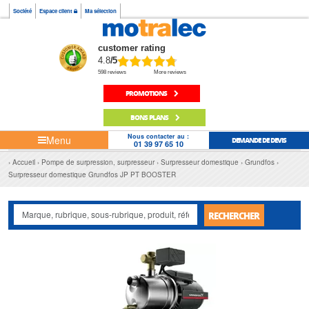
Société
Espace client
Ma sélection
customer rating
4.8
/5
598 reviews
More reviews
PROMOTIONS
BONS PLANS
Nous contacter au :
Menu
DEMANDE DE DEVIS
01 39 97 65 10
Accueil
Pompe de surpression, surpresseur
Surpresseur domestique
Grundfos
Surpresseur domestique Grundfos JP PT BOOSTER
RECHERCHER