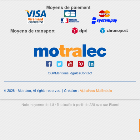
Moyens de paiement
Moyens de transport
CGV
Mentions légales
Contact
© 2026 - Motralec, All rights reserved. | Création :
Alphalives Multimédia
Note moyenne de
4.8
/
5
calculée à partir de
228
avis sur
Ekomi