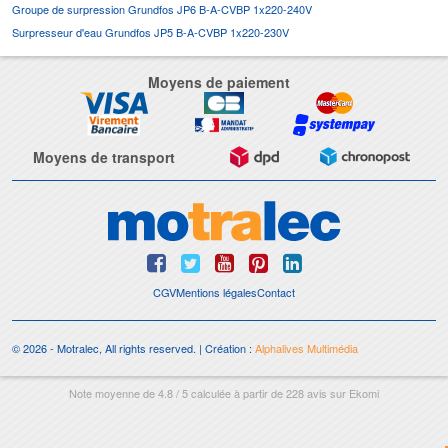
Groupe de surpression Grundfos JP6 B-A-CVBP 1x220-240V
Surpresseur d'eau Grundfos JP5 B-A-CVBP 1x220-230V
Moyens de paiement
Moyens de transport
CGV
Mentions légales
Contact
© 2026 - Motralec, All rights reserved. | Création :
Alphalives Multimédia
Note moyenne de
4.8
/
5
calculée à partir de
228
avis sur
Ekomi