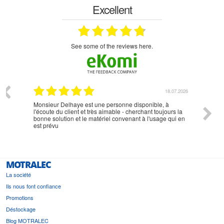
Excellent
see some of the reviews here.
07.2026
18.07.2026
Monsieur Delhaye est une personne disponible, à
bien ri
l'écoute du client et très aimable - cherchant toujours la
bonne solution et le matériel convenant à l'usage qui en
est prévu
MOTRALEC
La société
Ils nous font confiance
Promotions
Déstockage
Blog MOTRALEC