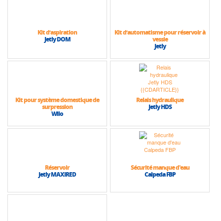
Kit d’aspiration
Kit d’automatisme pour réservoir à
Jetly DOM
vessie
Jetly
Kit pour système domestique de
Relais hydraulique
surpression
Jetly HDS
Wilo
Réservoir
Sécurité manque d'eau
Jetly MAXIRED
Calpeda FBP