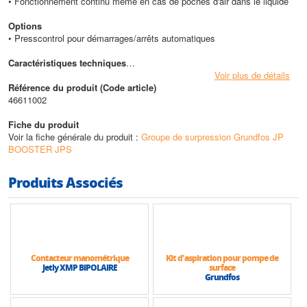
• Fonctionnement continu même en cas de poches d'air dans le liquide
Options
• Presscontrol pour démarrages/arrêts automatiques
Caractéristiques techniques
• Pression de service max : 6 bars
Voir plus de détails
• Température max du liquide pompé : +55°C
Référence du produit (Code article)
• Hauteur max (HMT) : 53 m
46611002
• Débit max : 5 m3/h
Fiche du produit
Voir la fiche générale du produit :
Groupe de surpression Grundfos JP
BOOSTER JPS
Produits Associés
Contacteur manométrique
Kit d'aspiration pour pompe de
Jetly XMP BIPOLAIRE
surface
Grundfos