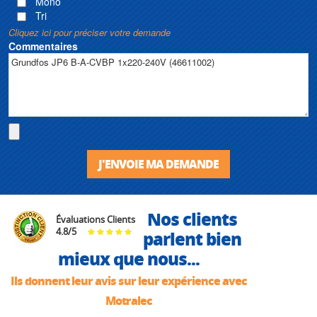
Mono
Tri
Cliquez ici pour préciser votre demande
Commentaires
J'ENVOIE MA DEMANDE
Nos clients
Évaluations Clients
4.8
/
5
parlent bien
mieux que nous...
Ils donnent leur avis sur leur expérience avec
Motralec