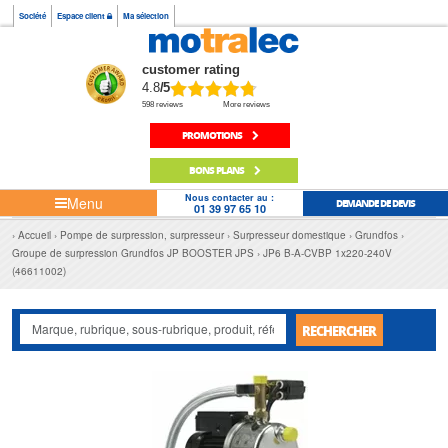
Société
Espace client
Ma sélection
customer rating
4.8
/5
598 reviews
More reviews
PROMOTIONS
BONS PLANS
Nous contacter au :
Menu
DEMANDE DE DEVIS
01 39 97 65 10
Accueil
Pompe de surpression, surpresseur
Surpresseur domestique
Grundfos
Groupe de surpression Grundfos JP BOOSTER JPS
JP6 B-A-CVBP 1x220-240V
(46611002)
RECHERCHER