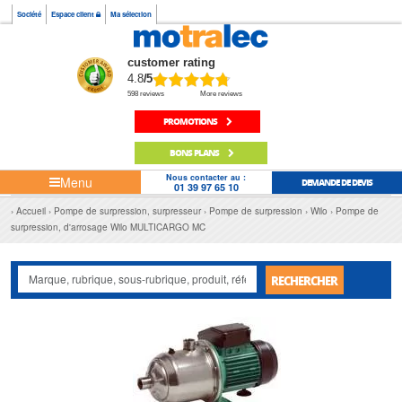
Société
Espace client
Ma sélection
customer rating
4.8
/5
598 reviews
More reviews
PROMOTIONS
BONS PLANS
Nous contacter au :
Menu
DEMANDE DE DEVIS
01 39 97 65 10
Accueil
Pompe de surpression, surpresseur
Pompe de surpression
Wilo
Pompe de
surpression, d'arrosage Wilo MULTICARGO MC
RECHERCHER