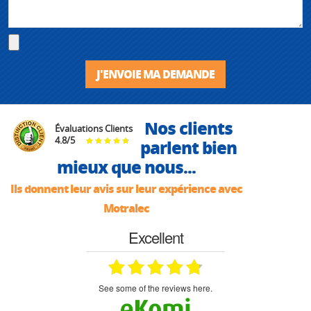
J'ENVOIE MA DEMANDE
Nos clients
Évaluations Clients
4.8
/
5
parlent bien
mieux que nous...
Ils donnent leur avis sur leur expérience avec
Motralec
Excellent
see some of the reviews here.