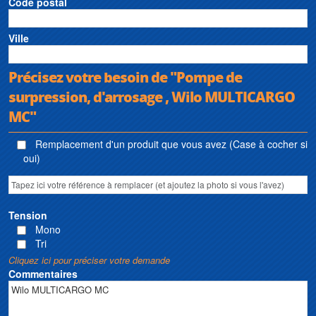
Code postal
Ville
Précisez votre besoin de "Pompe de
surpression, d'arrosage , Wilo MULTICARGO
MC"
Remplacement d'un produit que vous avez (Case à cocher si
oui)
Tension
Mono
Tri
Cliquez ici pour préciser votre demande
Commentaires