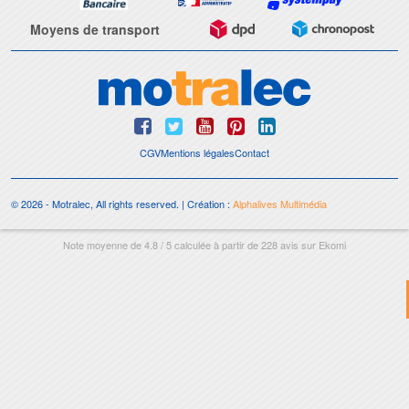
Moyens de transport
CGV
Mentions légales
Contact
© 2026 - Motralec, All rights reserved. | Création :
Alphalives Multimédia
Note moyenne de
4.8
/
5
calculée à partir de
228
avis sur
Ekomi