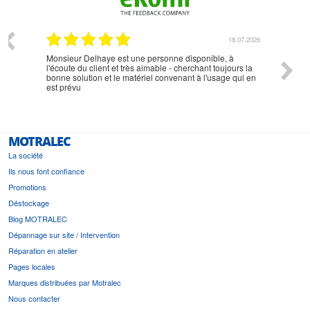
07.2026
18.07.2026
Monsieur Delhaye est une personne disponible, à
bien ri
l'écoute du client et très aimable - cherchant toujours la
bonne solution et le matériel convenant à l'usage qui en
est prévu
MOTRALEC
La société
Ils nous font confiance
Promotions
Déstockage
Blog MOTRALEC
Dépannage sur site / Intervention
Réparation en atelier
Pages locales
Marques distribuées par Motralec
Nous contacter