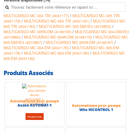
MULTICARGO MC 304 TRI (4041177)
/
MULTICARGO MC 305 TRI
(4041179)
/
MULTICARGO MC 604 TRI (4041181)
/
MULTICARGO MC
605 TRI (4041183)
/
MULTICARGO MC 305-DM/IE3 (4210853)
/
MULTICARGO MC 305N-DM (4149150)
/
MULTICARGO MC 604-DM/IE3
(4210860)
/
MULTICARGO MC 604N-DM (4149179)
/
MULTICARGO MC
605-DM/IE3 (4210867)
/
MULTICARGO MC 605N-DM (4149197)
/
MULTICARGO MC 304-EM (4041176)
/
MULTICARGO MC 305-EM
(4041178)
/
MULTICARGO MC 604-EM (4041180)
/
MULTICARGO MC
605-EM (4041182)
Produits Associés
Automatisme pour pompe
Axson AUTOMAT-1
Automatisme pour pompe
Wilo HICONTROL 1
PROMOTION