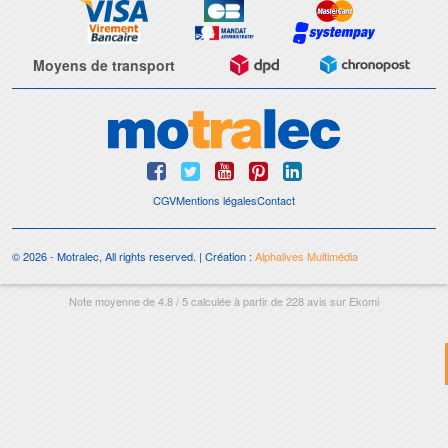
Moyens de transport
CGV
Mentions légales
Contact
© 2026 - Motralec, All rights reserved. | Création :
Alphalives Multimédia
Note moyenne de
4.8
/
5
calculée à partir de
228
avis sur
Ekomi