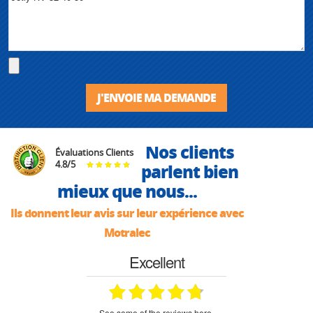
J'ENVOIE MA DEMANDE
Nos clients
Évaluations Clients
4.8
/
5
parlent bien
mieux que nous...
Ils donnent leur avis sur leur expérience avec
Motralec
Excellent
see some of the reviews here.