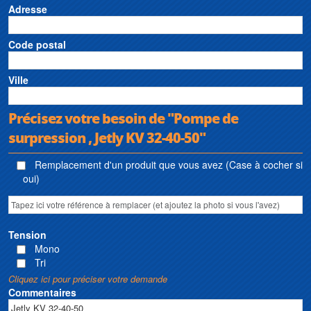
Adresse
Code postal
Ville
Précisez votre besoin de "Pompe de
surpression , Jetly KV 32-40-50"
Remplacement d'un produit que vous avez (Case à cocher si
oui)
Tension
Mono
Tri
Cliquez ici pour préciser votre demande
Commentaires