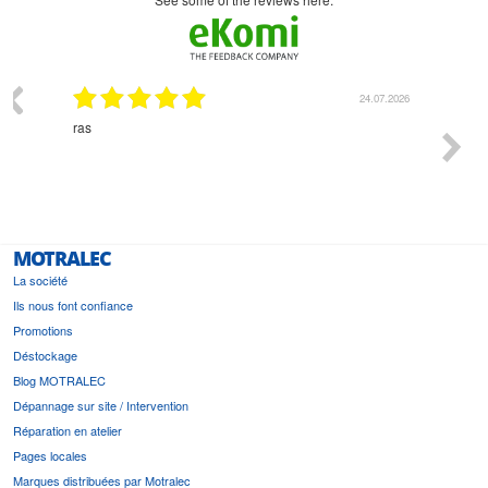
03.2026
24.07.2026
n
ras
Monsie
 géré
l'écout
le
bonne 
i a été
est pr
MOTRALEC
La société
Ils nous font confiance
Promotions
Déstockage
Blog MOTRALEC
Dépannage sur site / Intervention
Réparation en atelier
Pages locales
Marques distribuées par Motralec