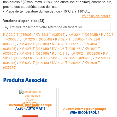
non agressif (Glycol maxi 30 %), non cristallisé et chimiquement neutre,
proche des caractéristiques de l'eau
• Plage de température du liquide : de - 15°C à + 110°C
• Température ambiante max : + 40°C
Voir plus de détails
• Pression max de service : KV 32 - KV 40 : 25 bars (2 500 kPa) - KV 50
Versions disponibles (23)
: 30 bars (3 000 kPa)
• Installation : fixe, en position verticale
KV 32/2 T (035005)
/
KV 32/3 T (035015)
/
KV 32/4 T (035025)
/
KV 32/5
• Hauteur max (HMT) : 265 m
T (035035)
/
KV 32/6 T (035045)
/
KV 32/7 T (035055)
/
KV 32/8 T
• Débit max : 45 m3/h
(035065)
/
KV 40/2 T (035105)
/
KV 40/3 T (035115)
/
KV 40/4 T
(035125)
/
KV 40/5 T (035135)
/
KV 40/6 T (035145)
/
KV 40/7 T
(035155)
/
KV 40/8 T (035165)
/
KV 40/9 T
/
KV 50/2 T (035205)
/
KV
50/3 T (035215)
/
KV 50/4 T (035225)
/
KV 50/5 T (035235)
/
KV 50/6 T
(035245)
/
KV 50/7 T (035255)
/
KV 50/8 T (035265)
/
KV 50/9 T
(035275)
Produits Associés
Automatisme pour pompe
Axson AUTOMAT-1
Automatisme pour pompe
Wilo HICONTROL 1