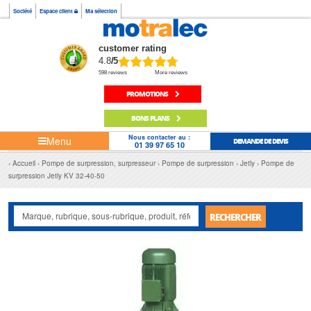
Société
Espace client
Ma sélection
customer rating
4.8
/5
598 reviews
More reviews
PROMOTIONS
BONS PLANS
Nous contacter au :
Menu
DEMANDE DE DEVIS
01 39 97 65 10
Accueil
Pompe de surpression, surpresseur
Pompe de surpression
Jetly
Pompe de
surpression Jetly KV 32-40-50
RECHERCHER