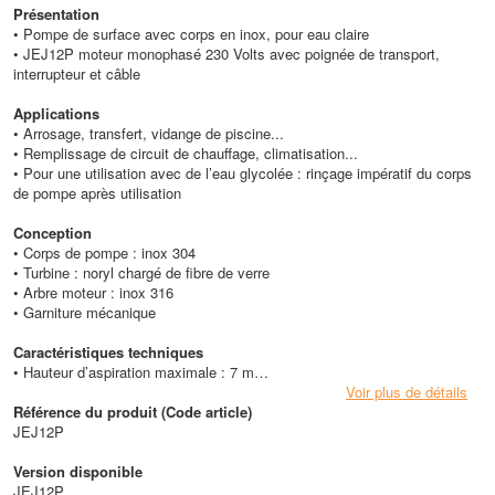
Présentation
• Pompe de surface avec corps en inox, pour eau claire
• JEJ12P moteur monophasé 230 Volts avec poignée de transport,
interrupteur et câble
Applications
• Arrosage, transfert, vidange de piscine...
• Remplissage de circuit de chauffage, climatisation...
• Pour une utilisation avec de l’eau glycolée : rinçage impératif du corps
de pompe après utilisation
Conception
• Corps de pompe : inox 304
• Turbine : noryl chargé de fibre de verre
• Arbre moteur : inox 316
• Garniture mécanique
Caractéristiques techniques
• Hauteur d’aspiration maximale : 7 m
• Pression maximale : 4,2 bars
Voir plus de détails
• Vitesse de rotation : 2800 tr/mn
Référence du produit (Code article)
• Protection : IP 54
JEJ12P
• Isolement : classe F
• HMT max : 43 m
Version disponible
• Débit max : 3 m3/h
JEJ12P