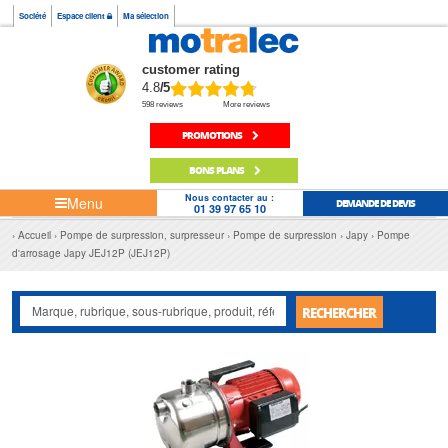
Société
Espace client
Ma sélection
customer rating
4.8
/5
598 reviews
More reviews
PROMOTIONS
BONS PLANS
Nous contacter au :
Menu
DEMANDE DE DEVIS
01 39 97 65 10
Accueil
Pompe de surpression, surpresseur
Pompe de surpression
Japy
Pompe
d'arrosage Japy JEJ12P (JEJ12P)
RECHERCHER