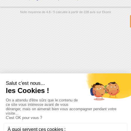
Note moyenne de
4.8
/
5
calculée à partir de
228
avis sur
Ekomi