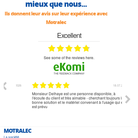
mieux que nous...
Ils donnent leur avis sur leur expérience avec
Motralec
Excellent
see some of the reviews here.
07.2026
18.07.2026
Monsieur Delhaye est une personne disponible, à
bien ri
l'écoute du client et très aimable - cherchant toujours la
bonne solution et le matériel convenant à l'usage qui en
est prévu
MOTRALEC
La société