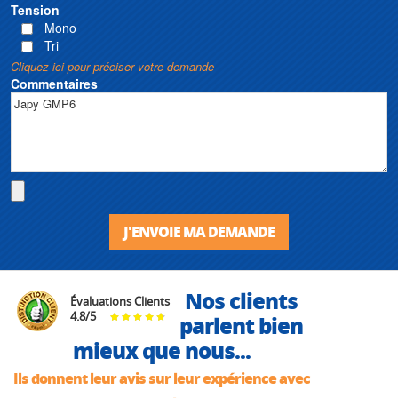
Tension
Mono
Tri
Cliquez ici pour préciser votre demande
Commentaires
J'ENVOIE MA DEMANDE
Nos clients
Évaluations Clients
4.8
/
5
parlent bien
mieux que nous...
Ils donnent leur avis sur leur expérience avec