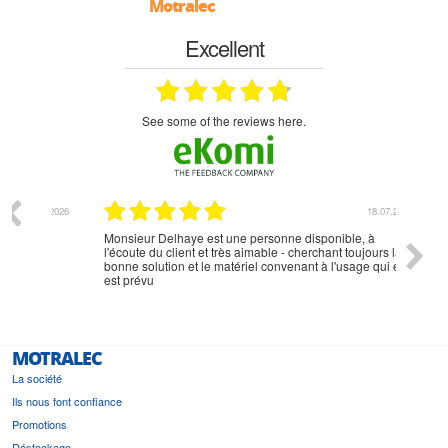
Motralec
Excellent
see some of the reviews here.
07.2026
18.07.2026
Monsieur Delhaye est une personne disponible, à
bien ri
l'écoute du client et très aimable - cherchant toujours la
bonne solution et le matériel convenant à l'usage qui en
est prévu
MOTRALEC
La société
Ils nous font confiance
Promotions
Déstockage