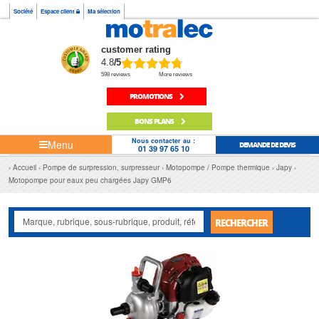
Société
Espace client
Ma sélection
customer rating
4.8
/5
598 reviews
More reviews
PROMOTIONS
BONS PLANS
Nous contacter au :
Menu
DEMANDE DE DEVIS
01 39 97 65 10
Accueil
Pompe de surpression, surpresseur
Motopompe / Pompe thermique
Japy
Motopompe pour eaux peu chargées Japy GMP6
RECHERCHER