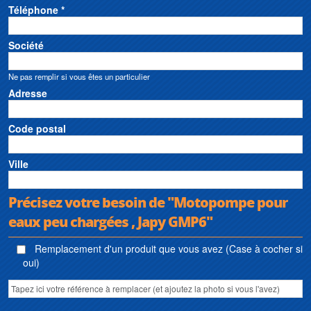
Téléphone *
Société
Ne pas remplir si vous êtes un particulier
Adresse
Code postal
Ville
Précisez votre besoin de "Motopompe pour
eaux peu chargées , Japy GMP6"
Remplacement d'un produit que vous avez (Case à cocher si
oui)