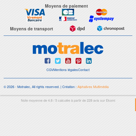
Moyens de paiement
Moyens de transport
CGV
Mentions légales
Contact
© 2026 - Motralec, All rights reserved. | Création :
Alphalives Multimédia
Note moyenne de
4.8
/
5
calculée à partir de
228
avis sur
Ekomi