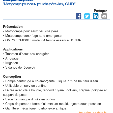
"Motopompe pour eaux peu chargées Japy GMP6"
Partager
Présentation
• Motopompe pour eaux peu chargées
• Motopompe centrifuge auto-amorçante
• GMP6 / GMP6B : moteur 4 temps essence HONDA
Applications
• Transfert d’eaux peu chargées
• Arrosage
• Irrigation
• Vidange de réservoir
Conception
• Pompe centrifuge auto-amorçante jusqu’à 7 m de hauteur d’eau
• Utilisable en service continu
• Livrée avec clé à bougie, raccord tuyaux, colliers, crépine, poignée et
support de pose
• Sécurité manque d’huile en option
• Corps de pompe : fonte d’aluminium moulé, injecté sous pression
• Garniture mécanique : carbone-céramique
• Turbine et diffuseur : fonte grise
Voir plus de détails