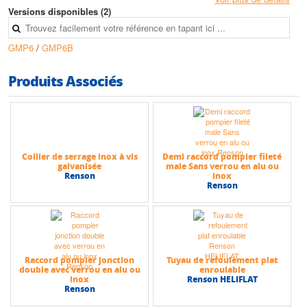
Versions disponibles (2)
Caractéristiques techniques
• Technologie : Centrifuge
GMP6
/
GMP6B
• ATEX : Non
• Type de pompe : Nue
• Granulométrie max : 6 mm
Produits Associés
• Orifice : DN25 – DN50
• Carburant : Essence sans plomb 98
• Démarrage : Lanceur manuel
• HMT max : 40 mètres
• Débit max : 30 m3/h
Collier de serrage inox à vis
Demi raccord pompier fileté
galvanisée
male Sans verrou en alu ou
Renson
inox
Renson
Raccord pompier jonction
Tuyau de refoulement plat
double avec verrou en alu ou
enroulable
inox
Renson HELIFLAT
Renson