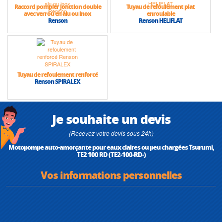
Raccord pompier jonction double
Tuyau de refoulement plat
avec verrou en alu ou inox
enroulable
Renson
Renson HELIFLAT
Tuyau de refoulement renforcé
Renson SPIRALEX
Je souhaite un devis
(Recevez votre devis sous 24h)
Motopompe auto-amorçante pour eaux claires ou peu chargées Tsurumi,
TE2 100 RD (TE2-100-RD-)
Vos informations personnelles