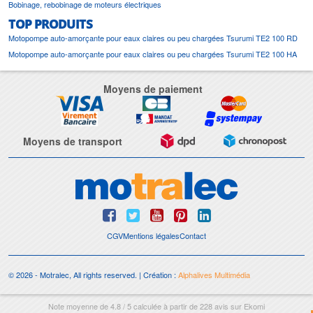
Bobinage, rebobinage de moteurs électriques
TOP PRODUITS
Motopompe auto-amorçante pour eaux claires ou peu chargées Tsurumi TE2 100 RD
Motopompe auto-amorçante pour eaux claires ou peu chargées Tsurumi TE2 100 HA
Moyens de paiement
Moyens de transport
CGV
Mentions légales
Contact
© 2026 - Motralec, All rights reserved. | Création :
Alphalives Multimédia
Note moyenne de
4.8
/
5
calculée à partir de
228
avis sur
Ekomi