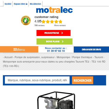
Société
Espace client
Ma sélection
customer rating
4.8
/5
598 reviews
More reviews
PROMOTIONS
BONS PLANS
Nous contacter au :
Menu
DEMANDE DE DEVIS
01 39 97 65 10
Accueil
Pompe de surpression, surpresseur
Motopompe / Pompe thermique
Tsurumi
Motopompe auto-amorçante pour eaux claires ou peu chargées Tsurumi TE2
TE2 100 RD
(TE2-100-RD-)
RECHERCHER