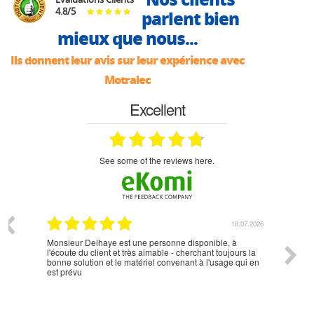
4.8
/
5
parlent bien
mieux que nous...
Ils donnent leur avis sur leur expérience avec
Motralec
Excellent
see some of the reviews here.
07.2026
18.07.2026
Monsieur Delhaye est une personne disponible, à
bien ri
l'écoute du client et très aimable - cherchant toujours la
bonne solution et le matériel convenant à l'usage qui en
est prévu