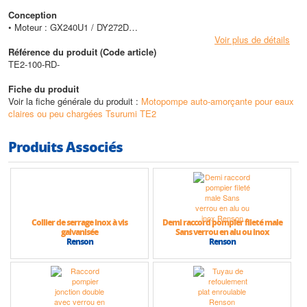
Conception
• Moteur : GX240U1 / DY272D
• Cv max : 8
Voir plus de détails
Référence du produit (Code article)
Caractéristiques techniques
TE2-100-RD-
• Autonomie max : 3h15
• Ø A/R max (mm) : 100
Fiche du produit
• Granulométrie (mm) : 6
Voir la fiche générale du produit :
Motopompe auto-amorçante pour eaux
• Poids max (kg) : 58
claires ou peu chargées Tsurumi TE2
• Hauteur max (HMT) : 28 m
• Débit max : 108 m3/h
Produits Associés
Collier de serrage inox à vis
Demi raccord pompier fileté male
galvanisée
Sans verrou en alu ou inox
Renson
Renson