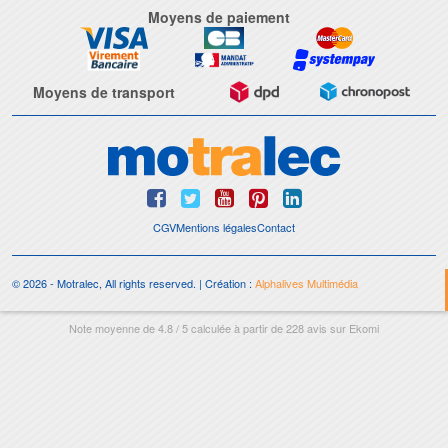
Moyens de paiement
Moyens de transport
CGV
Mentions légales
Contact
© 2026 - Motralec, All rights reserved. | Création :
Alphalives Multimédia
Note moyenne de
4.8
/
5
calculée à partir de
228
avis sur
Ekomi