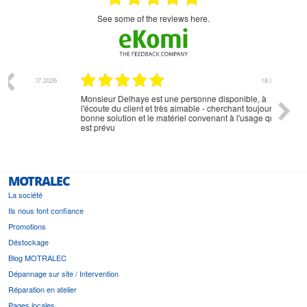
see some of the reviews here.
07.2026
18.07.2026
Monsieur Delhaye est une personne disponible, à
bien ri
l'écoute du client et très aimable - cherchant toujours la
bonne solution et le matériel convenant à l'usage qui en
est prévu
MOTRALEC
La société
Ils nous font confiance
Promotions
Déstockage
Blog MOTRALEC
Dépannage sur site / Intervention
Réparation en atelier
Pages locales