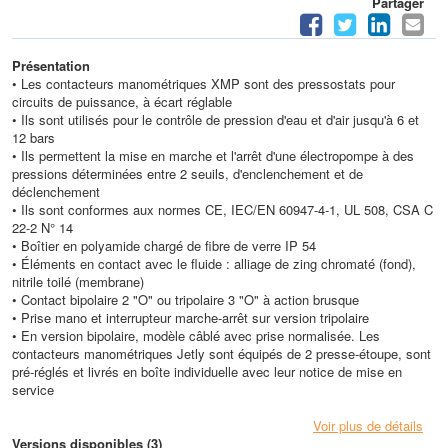
Partager
Présentation
• Les contacteurs manométriques XMP sont des pressostats pour
circuits de puissance, à écart réglable
• Ils sont utilisés pour le contrôle de pression d'eau et d'air jusqu'à 6 et
12 bars
• Ils permettent la mise en marche et l'arrêt d'une électropompe à des
pressions déterminées entre 2 seuils, d'enclenchement et de
déclenchement
• Ils sont conformes aux normes CE, IEC/EN 60947-4-1, UL 508, CSA C
22-2 N° 14
• Boîtier en polyamide chargé de fibre de verre IP 54
• Éléments en contact avec le fluide : alliage de zing chromaté (fond),
nitrile toilé (membrane)
• Contact bipolaire 2 "O" ou tripolaire 3 "O" à action brusque
• Prise mano et interrupteur marche-arrêt sur version tripolaire
• En version bipolaire, modèle câblé avec prise normalisée. Les
contacteurs manométriques Jetly sont équipés de 2 presse-étoupe, sont
pré-réglés et livrés en boîte individuelle avec leur notice de mise en
service
Caractéristiques techniques
Voir plus de détails
• Température de l'air ambiant : de - 25°C à + 70°C
Versions disponibles (3)