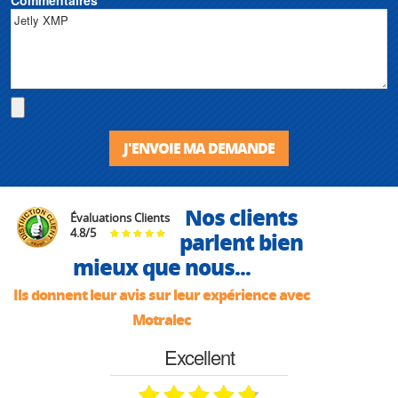
J'ENVOIE MA DEMANDE
Nos clients
Évaluations Clients
4.8
/
5
parlent bien
mieux que nous...
Ils donnent leur avis sur leur expérience avec
Motralec
Excellent