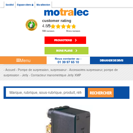
Société
Espace client
Ma sélection
customer rating
4.8
/5
598 reviews
More reviews
PROMOTIONS
BONS PLANS
Nous contacter au :
Menu
DEMANDE DE DEVIS
01 39 97 65 10
Accueil
Pompe de surpression, surpresseur
Accessoires surpresseur, pompe de
surpression
Jetly
Contacteur manometrique Jetly XMP
RECHERCHER