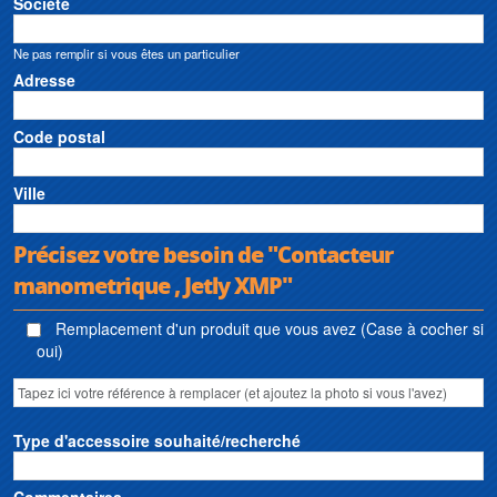
Société
Ne pas remplir si vous êtes un particulier
Adresse
Code postal
Ville
Précisez votre besoin de "Contacteur
manometrique , Jetly XMP"
Remplacement d'un produit que vous avez (Case à cocher si
oui)
Type d'accessoire souhaité/recherché
Commentaires