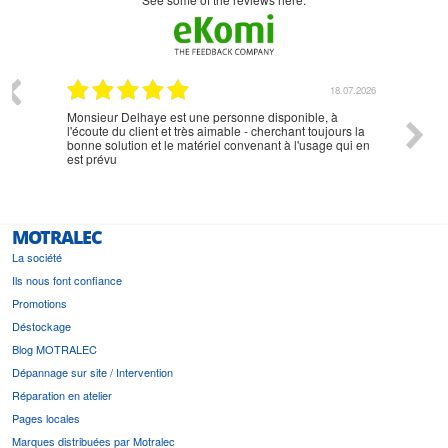
07.2026
18.07.2026
Monsieur Delhaye est une personne disponible, à
bien ri
l'écoute du client et très aimable - cherchant toujours la
bonne solution et le matériel convenant à l'usage qui en
est prévu
MOTRALEC
La société
Ils nous font confiance
Promotions
Déstockage
Blog MOTRALEC
Dépannage sur site / Intervention
Réparation en atelier
Pages locales
Marques distribuées par Motralec