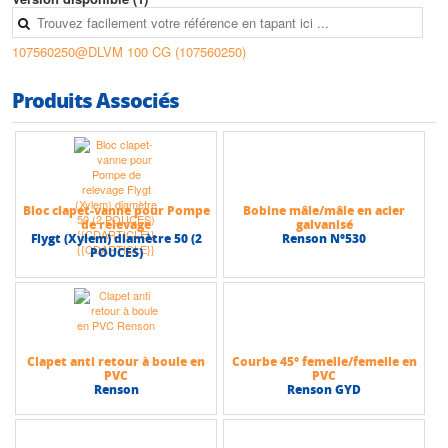
caractéristiques électriques)
107560250@DLVM 100 CG (107560250)
Caractéristiques techniques
• Alimentation: mono et triphasées, 50 Hz
• Température max du liquide : 40°C
Produits Associés
• Profondeur max d'immersion : 20 m
• Passage libre max : 50 mm
• Hauteur max (HMT) : 10,6 m
• Débit max : 30 m3/h
Bloc clapet-vanne pour Pompe
Bobine mâle/mâle en acier
de relevage
galvanisé
Flygt (Xylem) diamètre 50 (2
Renson N°530
POUCES)
Clapet anti retour à boule en
Courbe 45° femelle/femelle en
PVC
PVC
Renson
Renson GYD