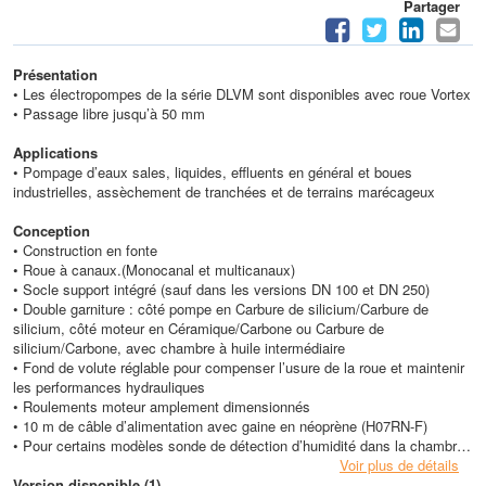
Partager
Présentation
• Les électropompes de la série DLVM sont disponibles avec roue Vortex
• Passage libre jusqu’à 50 mm
Applications
• Pompage d’eaux sales, liquides, effluents en général et boues
industrielles, assèchement de tranchées et de terrains marécageux
Conception
• Construction en fonte
• Roue à canaux.(Monocanal et multicanaux)
• Socle support intégré (sauf dans les versions DN 100 et DN 250)
• Double garniture : côté pompe en Carbure de silicium/Carbure de
silicium, côté moteur en Céramique/Carbone ou Carbure de
silicium/Carbone, avec chambre à huile intermédiaire
• Fond de volute réglable pour compenser l’usure de la roue et maintenir
les performances hydrauliques
• Roulements moteur amplement dimensionnés
• 10 m de câble d’alimentation avec gaine en néoprène (H07RN-F)
• Pour certains modèles sonde de détection d’humidité dans la chambre
à huile (voir tableau caractéristiques électriques)
Voir plus de détails
• Pour certains modèles protection thermique moteur (voir tableau
Version disponible (1)