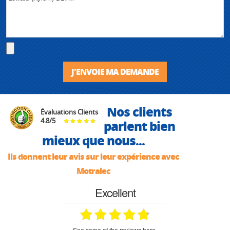
J'ENVOIE MA DEMANDE
Nos clients
Évaluations Clients
4.8
/
5
parlent bien
mieux que nous...
Ils donnent leur avis sur leur expérience avec
Motralec
Excellent
see some of the reviews here.