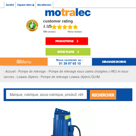
Société
Espace client
Ma sélection
customer rating
4.8
/5
598 reviews
More reviews
PROMOTIONS
BONS PLANS
Nous contacter au :
Menu
DEMANDE DE DEVIS
01 39 97 65 10
Accueil
Pompe de relevage
Pompe de relevage eaux usées chargées (+WC) et eaux
vannes
Lowara (Xylem)
Pompe de relevage Lowara (Xylem) DLVM
RECHERCHER