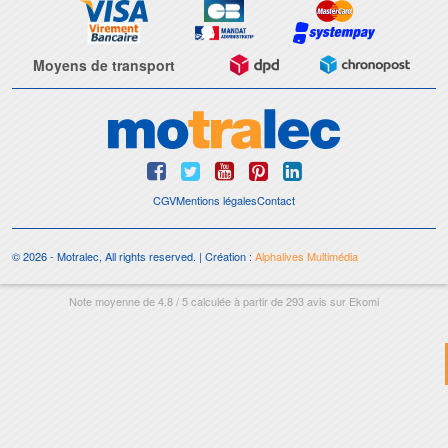
Moyens de transport
CGV
Mentions légales
Contact
© 2026 - Motralec, All rights reserved. | Création :
Alphalives Multimédia
Note moyenne de
4.8
/
5
calculée à partir de
293
avis sur
Ekomi