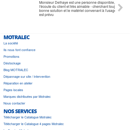
Monsieur Delhaye est une personne disponible, à
bien ri
l'écoute du client et très aimable - cherchant toujours la
bonne solution et le matériel convenant à l'usage qui en
est prévu
MOTRALEC
La société
Ils nous font confiance
Promotions
Déstockage
Blog MOTRALEC
Dépannage sur site / Intervention
Réparation en atelier
Pages locales
Marques distribuées par Motralec
Nous contacter
NOS SERVICES
Télécharger le Catalogue Motralec
Télécharger le Catalogue 4 pages Motralec