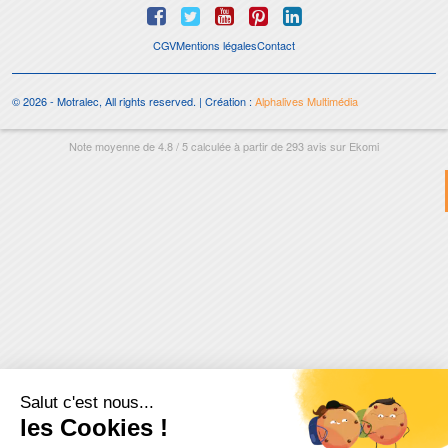
CGV
Mentions légales
Contact
© 2026 - Motralec, All rights reserved. | Création :
Alphalives Multimédia
Note moyenne de
4.8
/
5
calculée à partir de
293
avis sur
Ekomi