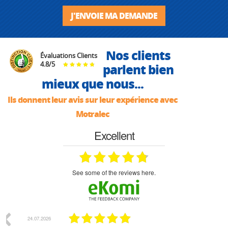
J'ENVOIE MA DEMANDE
Nos clients
Évaluations Clients
4.8
/
5
parlent bien
mieux que nous...
Ils donnent leur avis sur leur expérience avec
Motralec
Excellent
see some of the reviews here.
07.2026
18.07.2026