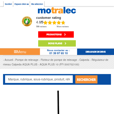
Société
Espace client
Ma sélection
customer rating
4.8
/5
598 reviews
More reviews
PROMOTIONS
BONS PLANS
Nous contacter au :
Menu
DEMANDE DE DEVIS
01 39 97 65 10
Accueil
Pompe de relevage
Flotteur de pompe de relevage
Calpeda
Régulateur de
niveau Calpeda AQUA PLUS
AQUA PLUS 10 (FF1300702100)
RECHERCHER