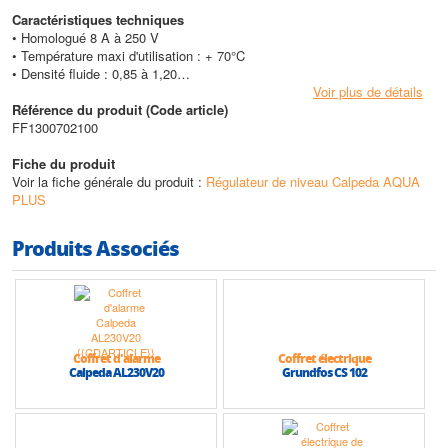
Caractéristiques techniques
• Homologué 8 A à 250 V
• Température maxi d'utilisation : + 70°C
• Densité fluide : 0,85 à 1,20
• Pression de service admissible : 3,5 bars
Voir plus de détails
• IP 68
Référence du produit (Code article)
FF1300702100
Fiche du produit
Voir la fiche générale du produit :
Régulateur de niveau Calpeda AQUA
PLUS
Produits Associés
Coffret d'alarme
Coffret électrique
Calpeda AL230V20
Grundfos CS 102