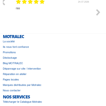
03.2026
24.07.2026
n
ras
Monsie
 géré
l'écout
le
bonne 
i a été
est pr
MOTRALEC
La société
Ils nous font confiance
Promotions
Déstockage
Blog MOTRALEC
Dépannage sur site / Intervention
Réparation en atelier
Pages locales
Marques distribuées par Motralec
Nous contacter
NOS SERVICES
Télécharger le Catalogue Motralec