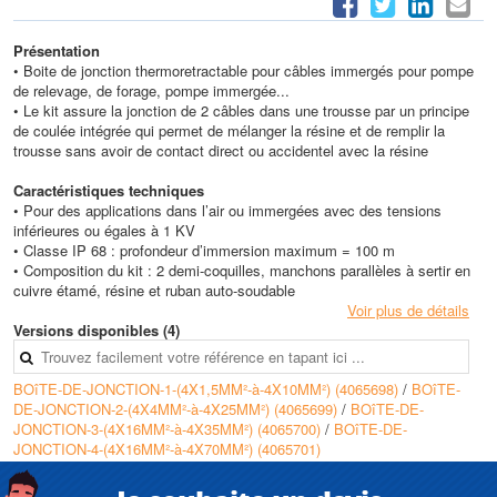
Présentation
• Boite de jonction thermoretractable pour câbles immergés pour pompe
de relevage, de forage, pompe immergée...
• Le kit assure la jonction de 2 câbles dans une trousse par un principe
de coulée intégrée qui permet de mélanger la résine et de remplir la
trousse sans avoir de contact direct ou accidentel avec la résine
Caractéristiques techniques
• Pour des applications dans l’air ou immergées avec des tensions
inférieures ou égales à 1 KV
• Classe IP 68 : profondeur d’immersion maximum = 100 m
• Composition du kit : 2 demi-coquilles, manchons parallèles à sertir en
cuivre étamé, résine et ruban auto-soudable
Voir plus de détails
Versions disponibles (4)
BOîTE-DE-JONCTION-1-(4X1,5MM²-à-4X10MM²) (4065698)
/
BOîTE-
DE-JONCTION-2-(4X4MM²-à-4X25MM²) (4065699)
/
BOîTE-DE-
JONCTION-3-(4X16MM²-à-4X35MM²) (4065700)
/
BOîTE-DE-
JONCTION-4-(4X16MM²-à-4X70MM²) (4065701)