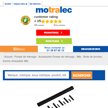
Société
Espace client
Ma sélection
customer rating
4.8
/5
598 reviews
More reviews
PROMOTIONS
BONS PLANS
Nous contacter au :
Menu
DEMANDE DE DEVIS
01 39 97 65 10
Accueil
Pompe de relevage
Accessoires Pompe de relevage
Wilo
Boite de jonction
thermo rétractable Wilo
RECHERCHER