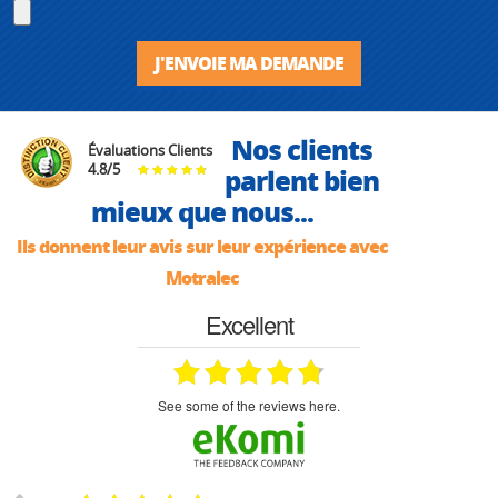
J'ENVOIE MA DEMANDE
Nos clients
Évaluations Clients
4.8
/
5
parlent bien
mieux que nous...
Ils donnent leur avis sur leur expérience avec
Motralec
Excellent
see some of the reviews here.