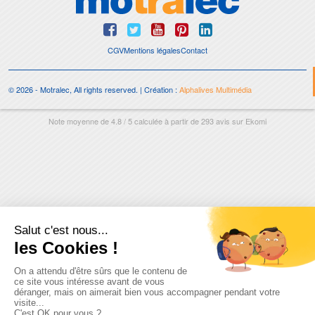
CGV
Mentions légales
Contact
© 2026 - Motralec, All rights reserved. | Création :
Alphalives Multimédia
Note moyenne de
4.8
/
5
calculée à partir de
293
avis sur
Ekomi