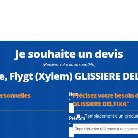
Je souhaite un devis
(Recevez votre devis sous 24h)
, Flygt (Xylem) GLISSIERE DE
ersonnelles
Nom
Précisez votre besoin d
*
GLISSIERE DELTIXA"
Remplacement d'un produit 
Prénom
*