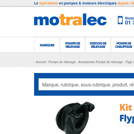
Le
Spécialiste
en pompes & moteurs électriques
depuis 1
Nous 
01 
POMPE DE
STATION DE
POMPE DE
MARQUES
RELEVAGE
RELEVAGE
CHAUFFAGE
Accueil
Pompe de relevage
Accessoires Pompe de relevage
Flygt 
Kit
Fly