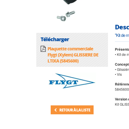
Desc
"Kit de
Télécharger
Plaquette commerciale
Présenta
Flygt (Xylem) GLISSIERE DE
• Kit de
LTIXA (5845600)
Concepti
• Glissié
• Vis
Référenc
5845600
Version 
Kit GLI
RETOUR À LA LISTE