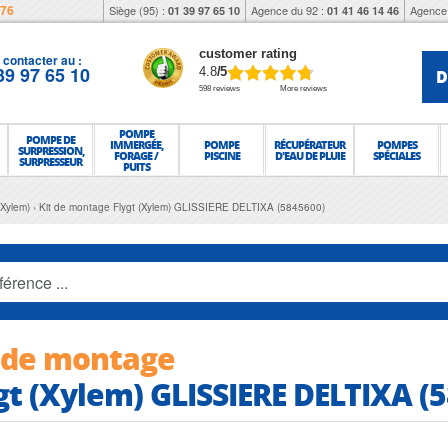
976
Siège (95) :
Agence du 92 :
Agence 
01 39 97 65 10
01 41 46 14 46
customer rating
contacter au :
39 97 65 10
D
4.8
/5
598 reviews
More reviews
POMPE
POMPE DE
IMMERGÉE,
POMPE
RÉCUPÉRATEUR
POMPES
SURPRESSION,
FORAGE /
PISCINE
D'EAU DE PLUIE
SPÉCIALES
SURPRESSEUR
PUITS
(Xylem)
Kit de montage Flygt (Xylem) GLISSIERE DELTIXA (5845600)
 de montage
gt (Xylem) GLISSIERE DELTIXA (