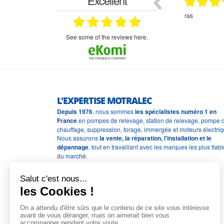
Excellent
18.07.2026
07.07.2026
ne
bien rien a dire .what else
RAS
très aimable
on et le
n est prévu
see some of the reviews here.
L'EXPERTISE MOTRALEC
Depuis 1976
, nous sommes
les spécialistes numéro 1 en
France
en pompes de relevage, station de relevage, pompe 
chauffage, suppression, forage, immergée et moteurs électriq
Nous assurons
la vente, la réparation, l'installation et le
dépannage
, tout en travaillant avec les marques les plus fiab
du marché.