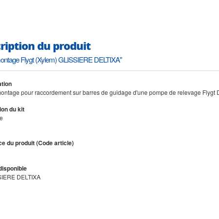
ription du produit
 montage Flygt (Xylem) GLISSIERE DELTIXA"
tion
 montage pour raccordement sur barres de guidage d'une pompe de relevage Flyg
on du kit
re
e du produit (Code article)
disponible
SSIERE DELTIXA