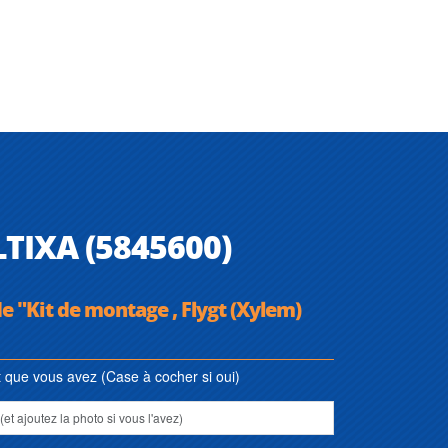
LTIXA (5845600)
e "Kit de montage , Flygt (Xylem)
que vous avez (Case à cocher si oui)