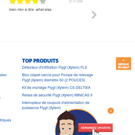
01.07.2026
Commande et délais parfait
Très bon suivi et très bon
TOP PRODUITS
RETOUR
Détecteur d'infiltration Flygt (Xylem) FLS
EN HAUT
ralec
Bloc clapet-vanne pour Pompe de relevage
Flygt (Xylem) diamètre 50 (2 POUCES)
Kit de montage Flygt (Xylem) CS DELTIXA
Relais de sécurité Flygt (Xylem) MINICAS II
e
Interrupteur de coupure d'alimentation de
puissance Flygt (Xylem)
X
triques