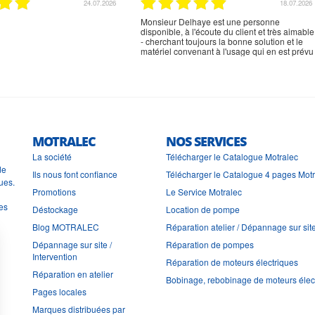
02.07.2026
02.07.2026
rien à signaler, très content
MOTRALEC
NOS SERVICES
La société
Télécharger le Catalogue Motralec
de
Ils nous font confiance
Télécharger le Catalogue 4 pages Mot
ues.
Promotions
Le Service Motralec
les
Déstockage
Location de pompe
Blog MOTRALEC
Réparation atelier / Dépannage sur sit
Dépannage sur site /
Réparation de pompes
Intervention
Réparation de moteurs électriques
Réparation en atelier
Bobinage, rebobinage de moteurs élec
Pages locales
Marques distribuées par