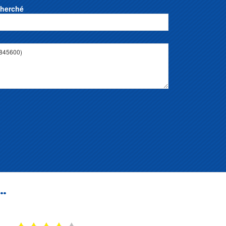
cherché
..