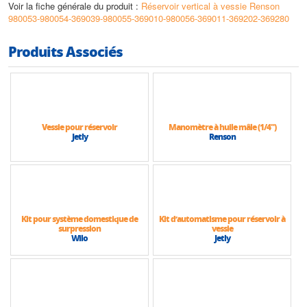
Voir la fiche générale du produit :
Réservoir vertical à vessie Renson
980053-980054-369039-980055-369010-980056-369011-369202-369280
Produits Associés
Vessie pour réservoir
Manomètre à huile mâle (1/4")
Jetly
Renson
Kit pour système domestique de
Kit d’automatisme pour réservoir à
surpression
vessie
Wilo
Jetly