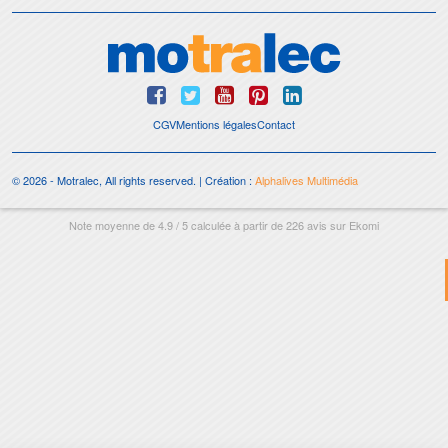
CGV
Mentions légales
Contact
© 2026 - Motralec, All rights reserved. | Création :
Alphalives Multimédia
Note moyenne de
4.9
/
5
calculée à partir de
226
avis sur
Ekomi