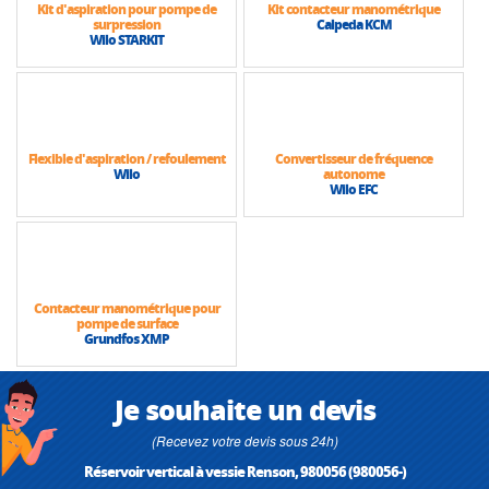
Kit d'aspiration pour pompe de
Kit contacteur manométrique
surpression
Calpeda KCM
Wilo STARKIT
Flexible d'aspiration / refoulement
Convertisseur de fréquence
Wilo
autonome
Wilo EFC
Contacteur manométrique pour
pompe de surface
Grundfos XMP
Je souhaite un devis
(Recevez votre devis sous 24h)
Réservoir vertical à vessie Renson, 980056 (980056-)