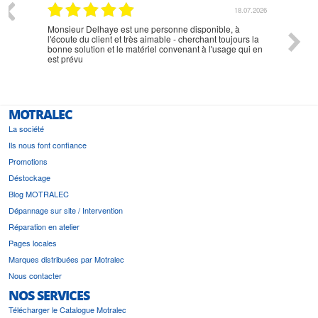
07.2026
18.07.2026
Monsieur Delhaye est une personne disponible, à
bien ri
l'écoute du client et très aimable - cherchant toujours la
bonne solution et le matériel convenant à l'usage qui en
est prévu
MOTRALEC
La société
Ils nous font confiance
Promotions
Déstockage
Blog MOTRALEC
Dépannage sur site / Intervention
Réparation en atelier
Pages locales
Marques distribuées par Motralec
Nous contacter
NOS SERVICES
Télécharger le Catalogue Motralec