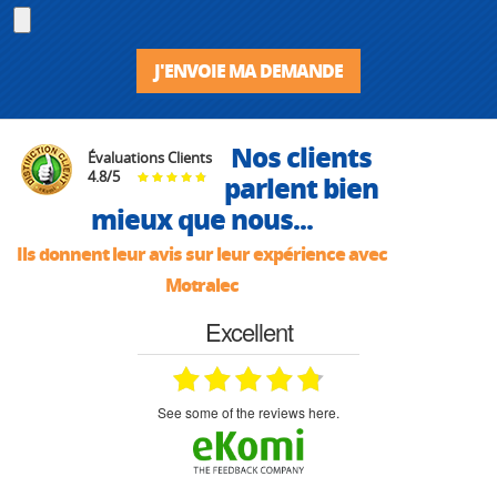
J'ENVOIE MA DEMANDE
Nos clients
Évaluations Clients
4.8
/
5
parlent bien
mieux que nous...
Ils donnent leur avis sur leur expérience avec
Motralec
Excellent
see some of the reviews here.