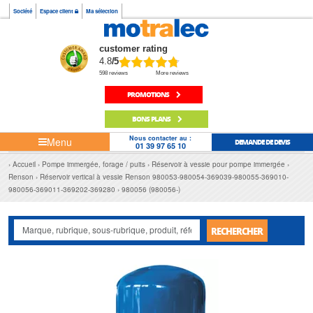
Société
Espace client
Ma sélection
customer rating
4.8
/5
598 reviews
More reviews
PROMOTIONS
BONS PLANS
Nous contacter au :
Menu
DEMANDE DE DEVIS
01 39 97 65 10
Accueil
Pompe immergée, forage / puits
Réservoir à vessie pour pompe immergée
Renson
Réservoir vertical à vessie Renson 980053-980054-369039-980055-369010-
980056-369011-369202-369280
980056 (980056-)
RECHERCHER