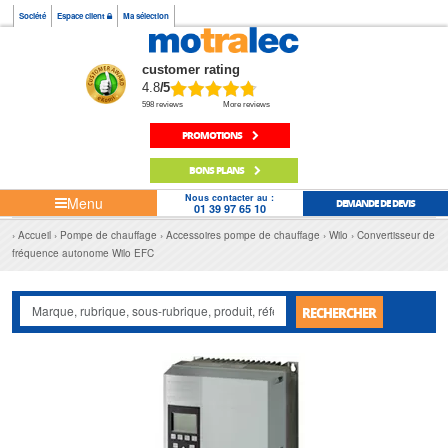
Société
Espace client
Ma sélection
customer rating
4.8
/5
598 reviews
More reviews
PROMOTIONS
BONS PLANS
Nous contacter au :
Menu
DEMANDE DE DEVIS
01 39 97 65 10
Accueil
Pompe de chauffage
Accessoires pompe de chauffage
Wilo
Convertisseur de
fréquence autonome Wilo EFC
RECHERCHER