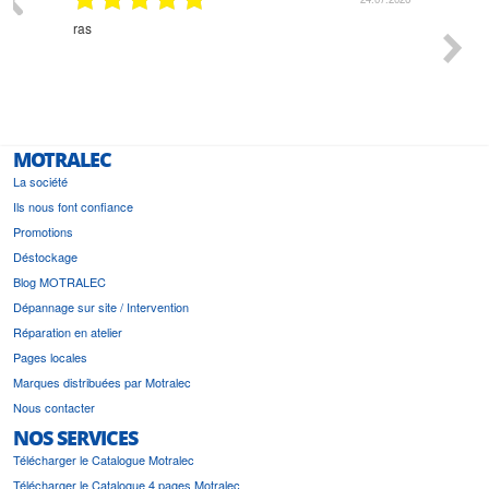
n
ras
Monsie
 géré
l'écout
le
bonne 
i a été
est pr
MOTRALEC
La société
Ils nous font confiance
Promotions
Déstockage
Blog MOTRALEC
Dépannage sur site / Intervention
Réparation en atelier
Pages locales
Marques distribuées par Motralec
Nous contacter
NOS SERVICES
Télécharger le Catalogue Motralec
Télécharger le Catalogue 4 pages Motralec