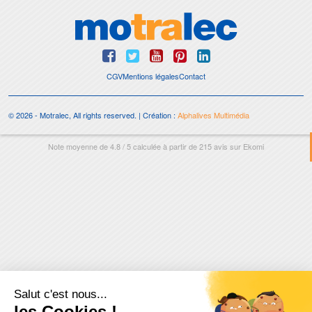
CGV
Mentions légales
Contact
© 2026 - Motralec, All rights reserved. | Création :
Alphalives Multimédia
Note moyenne de
4.8
/
5
calculée à partir de
215
avis sur
Ekomi