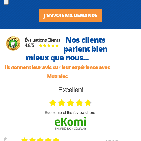
J'ENVOIE MA DEMANDE
Nos clients
Évaluations Clients
4.8
/
5
parlent bien
mieux que nous...
Ils donnent leur avis sur leur expérience avec
Motralec
Excellent
see some of the reviews here.
03.2026
24.07.2026